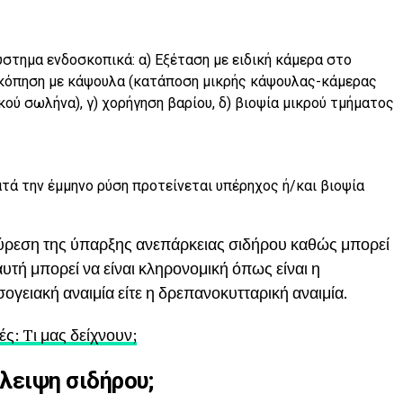
στημα ενδοσκοπικά: α) Εξέταση με ειδική κάμερα στο
οσκόπηση με κάψουλα (κατάποση μικρής κάψουλας-κάμερας
ού σωλήνα), γ) χορήγηση βαρίου, δ) βιοψία μικρού τμήματος
ατά την έμμηνο ρύση προτείνεται υπέρηχος ή/και βιοψία
εύρεση της ύπαρξης ανεπάρκειας σιδήρου καθώς μπορεί
αυτή μπορεί να είναι κληρονομική όπως είναι η
γειακή αναιμία είτε η δρεπανοκυτταρική αναιμία.
ές: Tι μας δείχνουν;
λειψη σιδήρου;