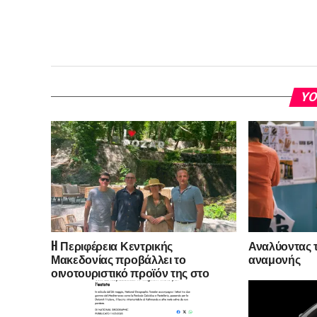
YO
H Περιφέρεια Κεντρικής
Αναλύοντας τ
Μακεδονίας προβάλλει το
αναμονής
οινοτουριστικό προϊόν της στο
Ηνωμένο Βασίλειο και την
Αυστραλία -Ταξίδι εξοικείωσης
εκπροσώπων της οινικής