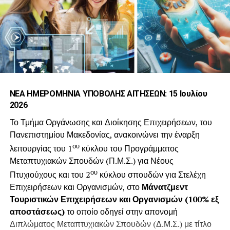
επενδύσουν συστηματικά στην προσωπική και
επαγγελματική τους ανάπτυξη, μέσα σε ένα
πιστοποιημένο ευρωπαϊκό πλαίσιο ποιότητας.
Βασικός στόχος του προγράμματος είναι η ανάπτυξη
στρατηγικής σκέψης, αποτελεσματικής επικοινωνίας και
ομαδικής ηγεσίας, καθώς και η εμβάθυνση σε κρίσιμα
ζητήματα της αγροδιατροφής, όπως η κλιματική
ΝΕΑ ΗΜΕΡΟΜΗΝΙΑ ΥΠΟΒΟΛΗΣ ΑΙΤΗΣΕΩΝ: 15 Ιουλίου
ανθεκτικότητα, η αγροτική οικονομία, η καινοτομία στη
2026
μεταποίηση και στο λιανεμπόριο τροφίμων, το marketing
και η λήψη αποφάσεων σε εθνικό και ευρωπαϊκό επίπεδο.
Το Τμήμα Οργάνωσης και Διοίκησης Επιχειρήσεων, του
Πανεπιστημίου Μακεδονίας, ανακοινώνει την έναρξη
Μετά από τρεις επιτυχημένους εκπαιδευτικούς κύκλους,
ου
λειτουργίας του 1
κύκλου του Προγράμματος
το Agrifood Leadership έχει ήδη υποστηρίξει την
Μεταπτυχιακών Σπουδών (Π.Μ.Σ.) για Νέους
ανάπτυξη 49 επαγγελματιών του αγροδιατροφικού τομέα,
ου
Πτυχιούχους και του 2
κύκλου σπουδών για Στελέχη
που σήμερα δραστηριοποιούνται σε όλη την αλυσίδα
Επιχειρήσεων και Οργανισμών, στο
Μάνατζμεντ
αξίας.
Τουριστικών Επιχειρήσεων και Οργανισμών (100% εξ
αποστάσεως)
το οποίο οδηγεί στην απονομή
Οι απόφοιτοι του προγράμματος δημιουργούν πλέον μια
Διπλώματος Μεταπτυχιακών Σπουδών (Δ.Μ.Σ.) με τίτλο
δραστήρια κοινότητα alumni, που συνεργάζεται,