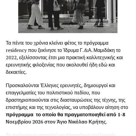
και έχει ως εκπαιδευτικό συνεργάτη το
Γεωπονικό
Πανεπιστήμιο Αθηνών
, που συναποτελούν το τοπικό
EIT Food HUB.
ΜΑΘΕΤΕ ΠΕΡΙΣΣΟΤΕΡΑ:
https://cutt.ly/js6wW8S
και
https://cutt.ly/Qs6u12K
Τα πέντε του χρόνια κλείνει φέτος το πρόγραμμα
residency που ξεκίνησε το Ίδρυμα Γ.&Α. Μαμιδάκη το
Για περισσότερες πληροφορίες επικοινωνήστε:
2022, εξελίσσοντας έτσι μια πρακτική καλλιτεχνικής και
Δανάη Μπουρνού |
dbournou@industrydisruptors.org
ερευνητικής φιλοξενίας που ακολουθεί ήδη εδώ και
δεκαετίες.
RELATED TOPICS:
FEATURED
Προσκαλούνται Έλληνες ερευνητές, δημιουργοί και
UP NEXT
επαγγελματίες του πολιτιστικού πεδίου, που
Ευκαιρίες και νέα προγράμματα χρηματοδότησης
δραστηριοποιούνται στις διασταυρώσεις της τέχνης, της
από το ΕΙΤ FOOD
επιστήμης και της τεχνολογίας, να υποβάλουν αίτηση στο
πρόγραμμα το οποίο θα πραγματοποιηθεί από 1-8
DON'T MISS
Κυβερνοαπάτες σε βάρος Επιχειρήσεων και
Νοεμβρίου 2026 στον Άγιο Νικόλαο Κρήτης.
Ιδιωτών- Ανίχνευση, Διερεύνηση, Μέτρα
Ασφάλειας & Προστασίας
Το πρόγραμμα αποτελεί μια πλατφόρμα συλλογικής