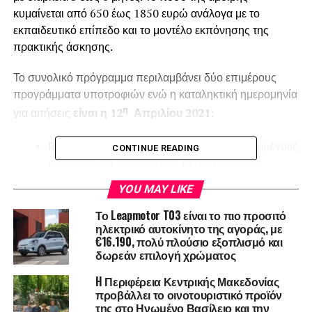
κυμαίνεται από 650 έως 1850 ευρώ ανάλογα με το
εκπαιδευτικό επίπεδο και το μοντέλο εκπόνησης της
πρακτικής άσκησης.
Το συνολικό πρόγραμμα περιλαμβάνει δύο επιμέρους
προγράμματα υποτροφιών ενώ η καταληκτική ημερομηνία
η
για αιτήσεις
είναι η 12
Απριλίου 2021
:
RIS Fellowships:
απευθύνεται σε εγγεγραμμένους
CONTINUE READING
φοιτητές και αποφοίτους μεταπτυχιακών
προγραμμάτων καθώς και σε νέους
YOU MAY LIKE
επιχειρηματίες με ενδιαφέρον στους τομείς της
Το Leapmotor T03 είναι το πιο προσιτό
αγροτικής παραγωγής και της διατροφής. Το
ηλεκτρικό αυτοκίνητο της αγοράς, με
μηνιαίο ποσό της υποτροφίας κυμαίνεται από
€16.190, πολύ πλούσιο εξοπλισμό και
650 έως 1350 ευρώ ανάλογα με το μοντέλο
δωρεάν επιλογή χρώματος
εκπόνησης της πρακτικής άσκησης (δια ζώσης ή
H Περιφέρεια Κεντρικής Μακεδονίας
εξ αποστάσεως).
προβάλλει το οινοτουριστικό προϊόν
της στο Ηνωμένο Βασίλειο και την
Για να υποβάλλετε αίτηση πατήστε
εδώ
.