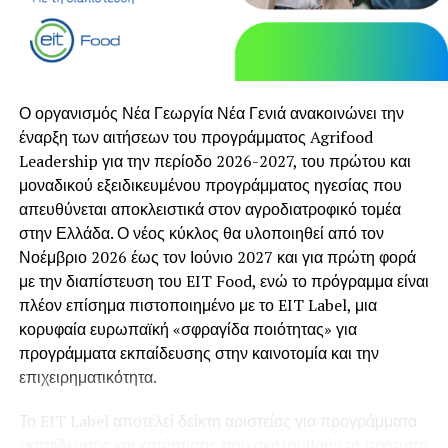
———————————–
Το
Ίδρυμα Γ. & Α. Μαμιδάκη
έχει ως αποστολή του την
ενίσχυση και προώθηση της σύγχρονης τέχνης και
πολιτισμού, τη μετάδοση γνώσης και τη στήριξη της
Ο οργανισμός Νέα Γεωργία Νέα Γενιά ανακοινώνει την
αέναης παιδείας και έχει εισάγει μακρόπνοους και
έναρξη των αιτήσεων του προγράμματος Agrifood
πετυχημένους θεσμούς, όπως το ετήσιο Βραβείο Τέχνης
Leadership για την περίοδο 2026-2027, του πρώτου και
και το πρόγραμμα residency. Το residency φιλοδοξεί να
μοναδικού εξειδικευμένου προγράμματος ηγεσίας που
δημιουργήσει μια νέα πλατφόρμα για συλλογική μάθηση,
απευθύνεται αποκλειστικά στον αγροδιατροφικό τομέα
συζήτηση και πειραματισμό, να αφυπνίσει και να
στην Ελλάδα. Ο νέος κύκλος θα υλοποιηθεί από τον
αναπτύξει νέα δίκτυα συνέργειας και συνεργασίας. Για
Νοέμβριο 2026 έως τον Ιούνιο 2027 και για πρώτη φορά
περισσότερες πληροφορίες σχετικά με το πρόγραμμα ή/
με την διαπίστευση του EIT Food, ενώ το πρόγραμμα είναι
και τη διαδικασία της αίτησης, παρακαλούμε
πλέον επίσημα πιστοποιημένο με το EIT Label, μια
επικοινωνήστε στο
info@gnamamidakisfoundation.org
ή
κορυφαία ευρωπαϊκή «σφραγίδα ποιότητας» για
στο 2155007712 (καθημερινά 09.00-17.00).
προγράμματα εκπαίδευσης στην καινοτομία και την
επιχειρηματικότητα.
Το EIT Label αποτελεί δείκτη αριστείας για προγράμματα
εκπαίδευσης και κατάρτισης που ακολουθούν το πρότυπο