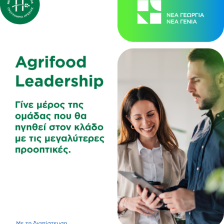
συμμετοχής και θα φιλοξενήσει 8–10 συμμετέχοντες
,
ενώ κορυφώνεται με μια συλλογική δράση που
παρουσιάζεται το επόμενο έτος.
Οι αιτήσεις μόλις άνοιξαν και μπορούν να υποβάλλονται
έως την
Κυριακή 9 Αυγούστου 2026, αποκλειστικά
από την ιστοσελίδα του Ιδρύματος .
Για πληροφορίες και
Υποβολή της Αίτησης
δείτε
ΕΔΩ
.
Αιτήσεις μέσω email, τηλεφωνικώς ή με άλλο τρόπο εκτός
της επίσημης αίτησης στην ιστοσελίδα δεν γίνονται
δεκτές.
Πληροφορίες για το θεσμό και για τα προηγούμενα
residencies θα βρείτε
ΕΔΩ
Φωτογραφίες θα βρείτε ΕΔΩ