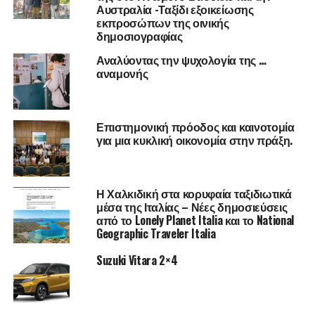
Αυστραλία -Ταξίδι εξοικείωσης
εκπροσώπων της οινικής
RIS Talents:
απευθύνεται σε υποψήφιους
δημοσιογραφίας
διδάκτορες και νέους μεταδιδάκτορες, με
Αναλύοντας την ψυχολογία της …
ενδιαφέρον στους τομείς της αγροτικής
αναμονής
παραγωγής και της διατροφής. Το μηνιαίο ποσό
της υποτροφίας κυμαίνεται από 950 έως 1850
ευρώ ανάλογα με το μοντέλο εκπόνησης της
Επιστημονική πρόοδος και καινοτομία
πρακτικής άσκησης (δια ζώσης ή εξ
για μια κυκλική οικονομία στην πράξη.
αποστάσεως).
Για να υποβάλλετε αίτηση πατήστε
εδώ
.
Η Χαλκιδική στα κορυφαία ταξιδιωτικά
μέσα της Ιταλίας – Νέες δημοσιεύσεις
Τα προγράμματα πρακτικής άσκησης θα διεξαχθούν στην
από το Lonely Planet Italia και το National
αγγλική γλώσσα.
Geographic Traveler Italia
*Συνεργαζόμενες εταιρίες είναι οι:
PepsiCo, SIEMENS,
Suzuki Vitara 2×4
Maspex, Puratos, Peak Bridge, GrupoAN, DSM κ.α.
** Συνεργαζόμενα Ερευνητικά κέντρα
: Azti Technalia,