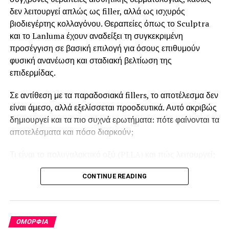
δεν λειτουργεί απλώς ως filler, αλλά ως ισχυρός
τη διαδικασία και να κλείσετε το ραντεβού σας μέσω της
βιοδιεγέρτης κολλαγόνου. Θεραπείες όπως το Sculptra
σελίδας του.
και το Lanluma έχουν αναδείξει τη συγκεκριμένη
προσέγγιση σε βασική επιλογή για όσους επιθυμούν
φυσική ανανέωση και σταδιακή βελτίωση της
επιδερμίδας.
Σε αντίθεση με τα παραδοσιακά fillers, το αποτέλεσμα δεν
είναι άμεσο, αλλά εξελίσσεται προοδευτικά. Αυτό ακριβώς
δημιουργεί και τα πιο συχνά ερωτήματα: πότε φαίνονται τα
αποτελέσματα και πόσο διαρκούν;
Τι είναι το πολυγαλακτικό οξύ (PLLA) και πώς λειτουργεί;
Το
πολυγαλακτικό οξύ
είναι ένα βιοσυμβατό υλικό που
CONTINUE READING
χρησιμοποιείται εδώ και χρόνια στην ιατρική και δρα
διεγείροντας τη φυσική παραγωγή κολλαγόνου. Αντί να
προσθέτει απλώς όγκο, ενεργοποιεί τον οργανισμό να
ΟΜΟΡΦΙΆ
αναδομήσει σταδιακά το δέρμα. Οι θεραπείες με Sculptra