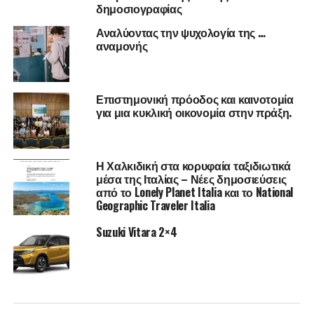
δημοσιογραφίας
Αναλύοντας την ψυχολογία της …
αναμονής
Επιστημονική πρόοδος και καινοτομία
για μια κυκλική οικονομία στην πράξη.
Ποιες ήταν οι σπουδές που ακολουθήσατε και κατά
Η Χαλκιδική στα κορυφαία ταξιδιωτικά
πόσο σας βοήθησαν στην εξέλιξη της
μέσα της Ιταλίας – Νέες δημοσιεύσεις
επαγγελματικής σας καριέρας;
από το Lonely Planet Italia και το National
Geographic Traveler Italia
Με την αποφοίτησή μου από τη Φιλοσοφική Σχολή
Suzuki Vitara 2×4
Αθηνών, παρακολούθησα ένα διετές Μεταπτυχιακό
Πρόγραμμα Σπουδών με θέμα την Διδακτική και την
Αξιολόγηση και, αργότερα, εκπόνησα στο Πανεπιστήμιο
της Γενεύης, τη διδακτορική μου διατριβή στο πεδίο
διδακτικής μεθοδολογίας των ξένων γλωσσών.