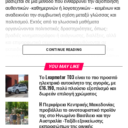
βασίζεται σε μία μέθοδο που ενθαρρύνει την αξιοποίηση
αυθεντικών -καθημερινών ή λογοτεχνικών – κειμένων και
αναδεικνύει την συμβιωτική σχέση μεταξύ γλώσσας και
πολιτισμού. Εκτός από τα γλωσσικά μαθήματα
οργανώνονται πολιτιστικές δραστηριότητες, όπως:
βραδιές κινηματογράφου ή ανάγνωσης, διαλέξεις, αλλά
και επιμορφωτικά σεμινάρια που απευθύνονται σε
εκπαιδευτικούς. Ετησίως, το σχολείο διοργανώνει ένα
CONTINUE READING
σεμινάριο γλώσσας και πολιτισμού στην Ελλάδα (Αθήνα,
Τήνο, Σαντορίνη), όπου οι μαθητές οικειοποιούνται την
YOU MAY LIKE
εμπειρία εκμάθησης της γλώσσας-στόχου στο
περιβάλλον όπου αυτή μιλιέται φυσικά, μέσα από την
Το Leapmotor T03 είναι το πιο προσιτό
ηλεκτρικό αυτοκίνητο της αγοράς, με
διάδραση με τους φυσικούς ομιλητές για να καλύψουν
€16.190, πολύ πλούσιο εξοπλισμό και
πραγματικές επικοινωνιακές τους ανάγκες.
δωρεάν επιλογή χρώματος
H Περιφέρεια Κεντρικής Μακεδονίας
προβάλλει το οινοτουριστικό προϊόν
της στο Ηνωμένο Βασίλειο και την
Αυστραλία -Ταξίδι εξοικείωσης
εκπροσώπων της οινικής