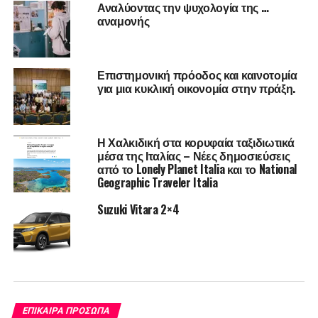
Αναλύοντας την ψυχολογία της …
για την παραγωγή μας, χωρίς εκπτώσεις στην ποιότητα,
αναμονής
και είμαστε πάντα δίπλα στους συνεργάτες μας.
Επίσης, είναι πολύ σημαντικό ότι προσπαθούμε να
Επιστημονική πρόοδος και καινοτομία
δημιουργούμε, πέρα των κλασικών, κάποιες
για μια κυκλική οικονομία στην πράξη.
«πειραγμένες» και διαφορετικές γεύσεις, όπως πρόσφατα
τη σειρά «Wine and Cheese Pairings», μαρμελάδες που
συνοδεύουν ιδανικά τυριά και κρασί.
Η Χαλκιδική στα κορυφαία ταξιδιωτικά
μέσα της Ιταλίας – Νέες δημοσιεύσεις
από το Lonely Planet Italia και το National
Geographic Traveler Italia
Suzuki Vitara 2×4
ΕΠΊΚΑΙΡΑ ΠΡΌΣΩΠΑ