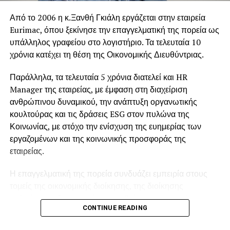
Σε δηλώσεις του, ο Πρέσβης της Μπολιβαριανής
Από το 2006 η κ.Ξανθή Γκιάλη εργάζεται στην εταιρεία
Δημοκρατίας της Βενεζουέλας εξέφρασε τις θερμές
Eurimac, όπου ξεκίνησε την επαγγελματική της πορεία ως
ευχαριστίες του προς τον ελληνικό λαό για το μεγάλο κύμα
υπάλληλος γραφείου στο λογιστήριο. Τα τελευταία 10
αλληλεγγύης που αναπτύχθηκε μετά την τραγωδία, καθώς
χρόνια κατέχει τη θέση της Οικονομικής Διευθύντριας.
και προς την HELPHELLAS για τον συνολικό συντονισμό
Παράλληλα, τα τελευταία 5 χρόνια διατελεί και HR
της εθνικής ανθρωπιστικής προσπάθειας.
Manager της εταιρείας, με έμφαση στη διαχείριση
Ιδιαίτερη αναφορά έκανε στους εθελοντές του Εθνικού
ανθρώπινου δυναμικού, την ανάπτυξη οργανωτικής
Συντονιστικού Κέντρου Εθελοντών, οι οποίοι, όπως
κουλτούρας και τις δράσεις ESG στον πυλώνα της
ανέφερε, με αγάπη, αφοσίωση και ανιδιοτέλεια
Κοινωνίας, με στόχο την ενίσχυση της ευημερίας των
προετοιμάζουν και συσκευάζουν καθημερινά την
εργαζομένων και της κοινωνικής προσφοράς της
ανθρωπιστική βοήθεια που θα φτάσει στους πληγέντες
εταιρείας.
της Βενεζουέλας.
Η επαγγελματική της πορεία συνδυάζει εμπειρία στους
Παράλληλα, υπενθύμισε τους άρρηκτους ιστορικούς
τομείς της οικονομικής διοίκησης, της διοίκησης
δεσμούς που συνδέουν τη Βενεζουέλα με την Ελλάδα,
ανθρώπινου δυναμικού και της βιώσιμης εταιρικής
CONTINUE READING
μέσα από την πολυάριθμη και δραστήρια ελληνική
ανάπτυξης.
ομογένεια που ζει και δημιουργεί επί δεκαετίες στη