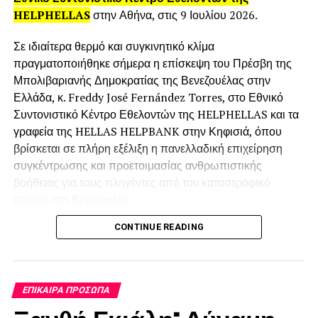
στη φιλοσοφία του φυσικού και «σπιτικού».
HELPHELLAS
στην Αθήνα, στις 9 Ιουλίου 2026.
Σε ιδιαίτερα θερμό και συγκινητικό κλίμα
πραγματοποιήθηκε σήμερα η επίσκεψη του Πρέσβη της
Μπολιβαριανής Δημοκρατίας της Βενεζουέλας στην
Ελλάδα, κ. Freddy José Fernández Torres, στο Εθνικό
Συντονιστικό Κέντρο Εθελοντών της HELPHELLAS και τα
γραφεία της HELLAS HELPBANK στην Κηφισιά, όπου
βρίσκεται σε πλήρη εξέλιξη η πανελλαδική επιχείρηση
συγκέντρωσης και προετοιμασίας ανθρωπιστικής
βοήθειας για τους πληγέντες από τον καταστροφικό
Ομάδα του BusinessWoman
σεισμό στη Βενεζουέλα.
CONTINUE READING
Τον Πρέσβη υποδέχθηκε ο Πρόεδρος της
RELATED TOPICS:
FEATURED
HELPHELLAS και της HELLAS HELPBANK, Γιώργος
UP NEXT
Γαμπιεράκης μαζί με την Αντιπρόεδρο Αντιγόνη
«Αφιέρωμα» Η Αρκαδία επιχειρεί: Νάντια
Ωραιοπούλου, μαζί με εθελοντές, συνεργάτες,
Μπαζιωτάκη
ΕΠΊΚΑΙΡΑ ΠΡΌΣΩΠΑ
εκπροσώπους φορέων και μέλη της οργανωτικής
DON'T MISS
ομάδας της αποστολής.