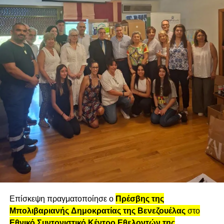
Τι θεωρείτε σημαντικότερο για την επιτυχία;
Τις συνειδητές επιλογές, το πάθος, το
networking, τις σπουδές ή κάτι άλλο;
Όλα τα παραπάνω είναι σημαντικά για την επιτυχία μιας
επιχείρησης, γιατί το ένα συμπληρώνει το άλλο. Αυτό που
θα μπορούσα να προσθέσω είναι το ανθρώπινο
δυναμικό, η διαφοροποίηση και η καινοτομία, όπως και η
διαρκής εξέλιξη και η προσαρμοστικότητα στις απαιτήσεις
του καταναλωτικού κοινού και της εποχής.
Ποια είναι τα σχέδια σας για το μέλλον;
Προς το παρόν η δραστηριότητά μας επικεντρώνεται στην
Ελλάδα και την Κύπρο, οπότε σίγουρα η ανάπτυξη της
εξαγωγικής μας δραστηριότητας είναι μέρος των
Επίσκεψη πραγματοποίησε ο
Πρέσβης της
μελλοντικών μας σχεδίων. Επίσης, θέλουμε συνέχεια να
Μπολιβαριανής Δημοκρατίας της Βενεζουέλας
στο
εξελισσόμαστε και να προσφέρουμε νέα προϊόντα, πάντα
Εθνικό Συντονιστικό Κέντρο Εθελοντών της