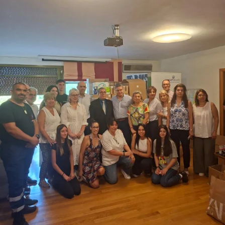
Ποια είναι για εσάς τα βασικά στοιχεία που
εξασφαλίζουν επιτυχία σε μια επιχείρηση;
Αν ξεκινήσουμε από το εσωτερικό περιβάλλον μιας
επιχείρησης, πιστεύω πως οι ανθρώπινοι πόροι, με τη
συνεχή εκπαίδευση, αξιολόγηση και παρακίνηση,
αποτελούν ίσως και τον πιο σημαντικό παράγοντα ενός
οργανισμού προς την επιτυχία και την εξέλιξη. Κάθε
επιχείρηση χρειάζεται όραμα, φιλοδοξίες και κυρίως
διάθεση για δουλειά. Η συνέπεια και ο σεβασμός προς τον
πελάτη είναι στοιχεία άρρηκτα συνδεδεμένα με την
επιτυχία μιας εταιρίας. Επιπλέον θεωρώ, πως μια
επιχείρηση πρέπει να είναι συνεχώς σε θέση να
αντιλαμβάνεται και να αντιδράει γρήγορα σε όλες τις
αλλαγές και τις επιχειρηματικές προκλήσεις που
εμφανίζονται για να εξασφαλίσει μία επιτυχημένη και
μακροπρόθεσμη επιτυχία.