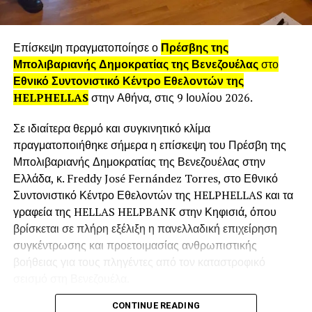
Ποια είναι τα σχέδια σας για το άμεσο μέλλον;
Στα άμεσα μελλοντικά μου σχέδια, σίγουρα πρωταρχικό
Επίσκεψη πραγματοποίησε ο
Πρέσβης της
ρόλο έχει η επιχείρησή μου, που καταλαμβάνει και τον
Μπολιβαριανής Δημοκρατίας της Βενεζουέλας
στο
περισσότερο χρόνο από την καθημερινότητά μου. Οι
Εθνικό Συντονιστικό Κέντρο Εθελοντών της
απαιτήσεις έχουν αυξηθεί πάρα πολύ στη σύγχρονη
HELPHELLAS
στην Αθήνα, στις 9 Ιουλίου 2026.
εποχή και οι προκλήσεις δυσκολίες που έχει
δημιουργήσει η πανδημία του κορονοιού απαιτούν
Σε ιδιαίτερα θερμό και συγκινητικό κλίμα
ιδιαίτερη προσοχή και συνεχόμενη προσπάθεια. Στόχος
πραγματοποιήθηκε σήμερα η επίσκεψη του Πρέσβη της
μου είναι βέβαια κάποια στιγμή να καταφέρω να έχω
Μπολιβαριανής Δημοκρατίας της Βενεζουέλας στην
περισσότερο προσωπικό ελεύθερο χρόνο για την
Ελλάδα, κ. Freddy José Fernández Torres, στο Εθνικό
οικογένεια και τους φίλους μου. Τέλος, ένα ταξίδι στο
Συντονιστικό Κέντρο Εθελοντών της HELPHELLAS και τα
εξωτερικό είναι κάτι που σίγουρα θέλω να καταφέρω να
γραφεία της HELLAS HELPBANK στην Κηφισιά, όπου
κάνω στο άμεσο μέλλον!
βρίσκεται σε πλήρη εξέλιξη η πανελλαδική επιχείρηση
συγκέντρωσης και προετοιμασίας ανθρωπιστικής
RELATED TOPICS:
FEATURED
βοήθειας για τους πληγέντες από τον καταστροφικό
σεισμό στη Βενεζουέλα.
UP NEXT
«Αφιέρωμα» Η Θεσσαλία επιχειρεί: Μαρία
CONTINUE READING
Γκρούμτσια
Τον Πρέσβη υποδέχθηκε ο Πρόεδρος της