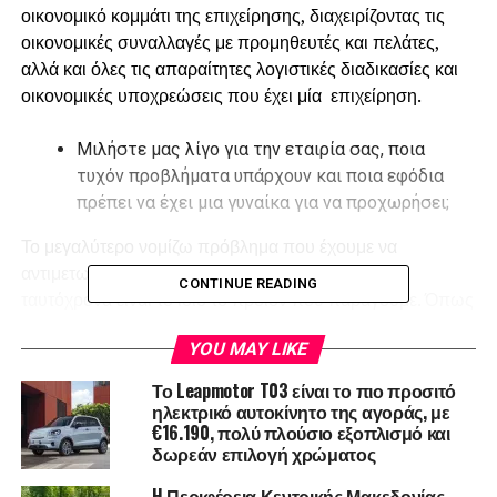
οικονομικό κομμάτι της επιχείρησης, διαχειρίζοντας τις
οικονομικές συναλλαγές με προμηθευτές και πελάτες,
αλλά και όλες τις απαραίτητες λογιστικές διαδικασίες και
οικονομικές υποχρεώσεις που έχει μία επιχείρηση.
Μιλήστε μας λίγο για την εταιρία σας, ποια
τυχόν προβλήματα υπάρχουν και ποια εφόδια
πρέπει να έχει μια γυναίκα για να προχωρήσει;
Το μεγαλύτερο νομίζω πρόβλημα που έχουμε να
αντιμετωπίσουμε και η μεγαλύτερη πρόκληση
CONTINUE READING
ταυτόχρονα είναι το ίδιο το προϊόν που παράγουμε. Όπως
αντιλαμβάνεστε, το αντικείμενό μας αφορά στην
YOU MAY LIKE
παραγωγή ενός ιδιαίτερα ευπαθούς προϊόντος. Οι
προσπάθειες λοιπόν που γίνονται για να
Το Leapmotor T03 είναι το πιο προσιτό
αντιμετωπίσουμε παράγοντες όπως οι καιρικές συνθήκες
ηλεκτρικό αυτοκίνητο της αγοράς, με
€16.190, πολύ πλούσιο εξοπλισμό και
που επηρεάζουν άρρηκτα την παραγωγή μας, είναι
δωρεάν επιλογή χρώματος
καθημερινές και ο εφησυχασμός είναι κάτι που δεν
επιτρέπεται! Από την άλλη, γνωρίζετε ότι ο πρωτογενής
H Περιφέρεια Κεντρικής Μακεδονίας