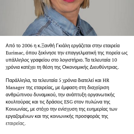
επιχειρήσεων, οργανώσεων, συλλόγων και
εκκλησιαστικών φορέων.
Δημόσιες ευχαριστίες προς τον Ελληνικό Λαό
Σε δηλώσεις του, ο Πρέσβης της Μπολιβαριανής
Από το 2006 η κ.Ξανθή Γκιάλη εργάζεται στην εταιρεία
Δημοκρατίας της Βενεζουέλας εξέφρασε τις θερμές
Eurimac, όπου ξεκίνησε την επαγγελματική της πορεία ως
ευχαριστίες του προς τον ελληνικό λαό για το μεγάλο κύμα
υπάλληλος γραφείου στο λογιστήριο. Τα τελευταία 10
αλληλεγγύης που αναπτύχθηκε μετά την τραγωδία, καθώς
χρόνια κατέχει τη θέση της Οικονομικής Διευθύντριας.
και προς την HELPHELLAS για τον συνολικό συντονισμό
Παράλληλα, τα τελευταία 5 χρόνια διατελεί και HR
της εθνικής ανθρωπιστικής προσπάθειας.
Manager της εταιρείας, με έμφαση στη διαχείριση
Ιδιαίτερη αναφορά έκανε στους εθελοντές του Εθνικού
ανθρώπινου δυναμικού, την ανάπτυξη οργανωτικής
Συντονιστικού Κέντρου Εθελοντών, οι οποίοι, όπως
κουλτούρας και τις δράσεις ESG στον πυλώνα της
ανέφερε, με αγάπη, αφοσίωση και ανιδιοτέλεια
Κοινωνίας, με στόχο την ενίσχυση της ευημερίας των
προετοιμάζουν και συσκευάζουν καθημερινά την
εργαζομένων και της κοινωνικής προσφοράς της
ανθρωπιστική βοήθεια που θα φτάσει στους πληγέντες
εταιρείας.
της Βενεζουέλας.