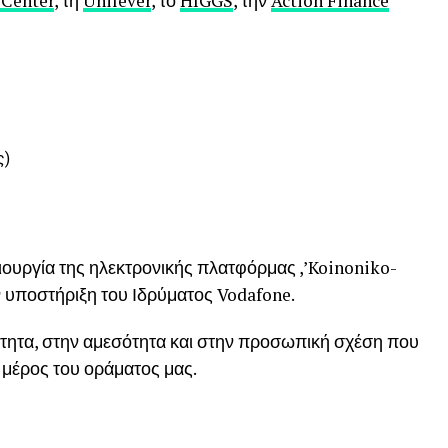
Center
, τη
Unilever
, το
HIGGS
, την
Action Finance
ς)
ιουργία της ηλεκτρονικής πλατφόρμας ,’Koinoniko-
ην υποστήριξη του Ιδρύματος Vodafone.
κότητα, στην αμεσότητα και στην προσωπική σχέση που
ι μέρος του οράματος μας.