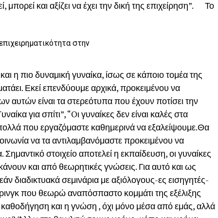
 μπορεί και αξίζει να έχει την δική της επιχείρηση”. Το
 επιχειρηματικότητα στην
αι η πιο δυναμική γυναίκα, ίσως σε κάποιο τομέα της
ματάει. Εκεί επενδύουμε αρχικά, προκειμένου να
ων αυτών είναι τα στερεότυπα που έχουν ποτίσει την
αίκα για σπίτι”, “Oι γυναίκες δεν είναι καλές στα
α πολλά που εργαζόμαστε καθημερινά να εξαλείψουμε.Θα
κοινωνία να τα αντιλαμβανόμαστε προκειμένου να
. Σημαντικό στοιχείο αποτελεί η εκπαίδευση, οι γυναίκες
κάνουν και από θεωρητικές γνώσεις. Για αυτό και ως
ν διαδικτυακά σεμινάρια με αξιόλογους-ες εισηγητές-
τορινγκ που θεωρώ αναπόσπαστο κομμάτι της εξέλιξης
η καθοδήγηση και η γνώση , όχι μόνο μέσα από εμάς, αλλά