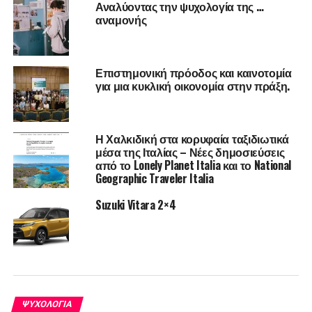
Αναλύοντας την ψυχολογία της …
Φρενάροντας, λοιπόν, τα ένστικτά μας, θέτουμε όρια και
αναμονής
συνάμα διαμορφώνουμε τις κατάλληλες τεχνικές
αυτοπειθαρχίας που εξασφαλίζουν επιτυχημένες σχέσεις.
Νικόλας Ουρανός, PCC
Επιστημονική πρόοδος και καινοτομία
για μια κυκλική οικονομία στην πράξη.
Professional Certified Life & Relationship Coach by
International Coaching Federation
Η Χαλκιδική στα κορυφαία ταξιδιωτικά
Βραβευμένος συγγραφέας παγκόσμιου bestseller
μέσα της Ιταλίας – Νέες δημοσιεύσεις
από το Lonely Planet Italia και το National
Αγάπη Τώρα, Ευ Ζην Τώρα και Ξαφνικά Τώρα,
Geographic Traveler Italia
Ομιλητής
Suzuki Vitara 2×4
RELATED TOPICS:
FEATURED
UP NEXT
7 πράγματα που χρειάζεται να ξεφορτωθείς για
να προχωρήσεις μπροστά.
DON'T MISS
ΨΥΧΟΛΟΓΊΑ
Πώς η αγένεια σε τραβάει κάτω;