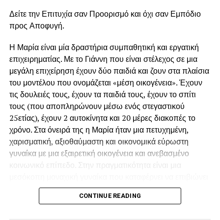
Στην ψυχαναλυτική οπτική, η επιθυμία τρέφεται από την
Δείτε την Επιτυχία σαν Προορισμό και όχι σαν Εμπόδιο
έλλειψη. Αν κάτι δίνεται αμέσως, η ένταση πέφτει. Η ουρά
προς Αποφυγή.
παρατείνει την έλλειψη, αυξάνει τη φαντασίωση και
Η Μαρία είναι μία δραστήρια συμπαθητική και εργατική
φορτίζει το αντικείμενο με περισσότερη αξία. Είναι μια
επιχειρηματίας. Με το Γιάννη που είναι στέλεχος σε μια
μικρή «ερωτική οικονομία». Το γλυκό ή το κοκτέιλ γίνεται η
μεγάλη επιχείρηση έχουν δύο παιδιά και ζουν στα πλαίσια
ανταμοιβή μετά τη ματαίωση.
του μοντέλου που ονομάζεται «μέση οικογένεια». Έχουν
Αν κάποιος αντέχει να περιμένει χωρίς άγχος, σημαίνει ότι
τις δουλειές τους, έχουν τα παιδιά τους, έχουν το σπίτι
εσωτερικά έχει βιώσει αξιόπιστη φροντίδα και προβλέψιμη
τους (που αποπληρώνουν μέσω ενός στεγαστικού
ανταπόκριση. Η ουρά τότε δεν είναι απειλή. Είναι
25ετίας), έχουν 2 αυτοκίνητα και 20 μέρες διακοπές το
τελετουργία.
χρόνο. Στα όνειρά της η Μαρία ήταν μια πετυχημένη,
χαρισματική, αξιοθαύμαστη και οικονομικά εύρωστη
Για άλλους, όμως, η
αναμονή μπορεί να ξυπνά θυμό,
γυναίκα με μια εξαιρετική οικογένεια και ανεβασμένο
ανυπομονησία ή ανάγκη φυγής
. Εκεί η ουρά αγγίζει
κοινωνικό επίπεδο. Στην πραγματικότητα είναι μια
παλιά βιώματα ασυνέπειας ή εγκατάλειψης.
μεσόκοπη μοναχική γυναίκα που καταφέρνει να επιβιώνει
παγιδευμένη μέσα στην βαρετή της καθημερινότητα.
Σε πιο υπαρξιακό επίπεδο, η ουρά είναι μεταβατικός
CONTINUE READING
«Υπάρχουν και χειρότερα» λέει στον εαυτό της όταν αραιά
χώρος. Δεν είσαι μέσα, δεν είσαι έξω. Είσαι καθ’ οδόν.
και που την ζώνουν οι προσωπικές της ανασφάλειες.
Όπως στις μεταβάσεις της ζωής — από παιδί σε ενήλικα.