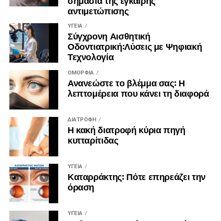
σημασία της έγκαιρης
Γιατί τελικά η ευτυχία βρίσκεται στα μικρά πράγματα, στις
αντιμετώπισης
στιγμές.
ΥΓΕΊΑ
Πηγή:
https://zoumeoraia.okmarkets.gr/skepseis-gia-
Σύγχρονη Αισθητική
Οδοντιατρική:Λύσεις με Ψηφιακή
mia-kalyteri-zoi/
Τεχνολογία
ΟΜΟΡΦΙΆ
Ανανεώστε το βλέμμα σας: Η
λεπτομέρεια που κάνει τη διαφορά
ΔΙΑΤΡΟΦΉ
Η κακή διατροφή κύρια πηγή
κυτταρίτιδας
ΥΓΕΊΑ
Καταρράκτης: Πότε επηρεάζει την
όραση
ΥΓΕΊΑ