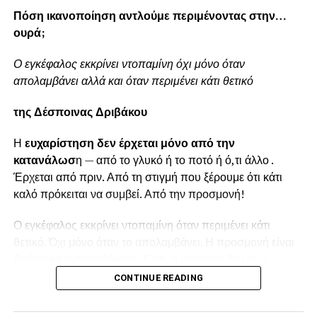
Πόση ικανοποίηση αντλούμε περιμένοντας στην…
ουρά;
Ο εγκέφαλος εκκρίνει ντοπαμίνη όχι μόνο όταν
απολαμβάνει αλλά και όταν περιμένει κάτι θετικό
της Δέσποινας Δριβάκου
Η
ευχαρίστηση δεν έρχεται μόνο από την
κατανάλωσ
η — από το γλυκό ή το ποτό ή ό,τι άλλο .
Έρχεται από πριν. Από τη στιγμή που ξέρουμε ότι κάτι
καλό πρόκειται να συμβεί. Από την προσμονή!
Ο εγκέφαλος εκκρίνει ντοπαμίνη όταν περιμένει κάτι
θετικό. Όχι μόνο όταν το απολαμβάνει. Η προσμονή είναι
βιολογικά ανταμειβόμενη. Έτσι, η αναμονή δεν είναι
απλώς καθυστέρηση· γίνεται μέρος της εμπειρίας.
CONTINUE READING
Γι’ αυτό συχνά συμβαίνει κάτι παράδοξο: όσο