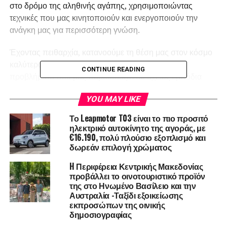
στο δρόμο της αληθινής αγάπης, χρησιμοποιώντας
τεχνικές που μας κινητοποιούν και ενεργοποιούν την
ανάγκη μας για περισσότερη γνώση.
Έχοντας πειθαρχία, κατανοούμε τη θέση μας στον κόσμο
καλύτερα και μπορούμε να αντιμετωπίσουμε τα
CONTINUE READING
προβλήματα που μας παρουσιάζονται όχι ως εμπόδια
αλλά ως ευκαιρίες για εξέλιξη. Η αυτοπειθαρχία χτίζεται
YOU MAY LIKE
και κατακτιέται μέρα με τη μέρα, εφαρμόζοντας τεχνικές
που μελλοντικά αποδεικνύονται αποτελεσματικές στη
Το Leapmotor T03 είναι το πιο προσιτό
σταθερότητα και τη σοβαρότητα των ερωτικών αλλά και
ηλεκτρικό αυτοκίνητο της αγοράς, με
€16.190, πολύ πλούσιο εξοπλισμό και
των υπόλοιπων σχέσεών μου. Η αναβολή της
δωρεάν επιλογή χρώματος
ικανοποίησης, η αποδοχή της ευθύνης, η αλήθεια και η
στάθμιση είναι οι ελεγκτικοί μηχανισμοί της συμπεριφοράς
H Περιφέρεια Κεντρικής Μακεδονίας
μας που δεν θα μας αποκόψουν, φυσικά, από το να
προβάλλει το οινοτουριστικό προϊόν
της στο Ηνωμένο Βασίλειο και την
είμαστε αυθόρμητοι, αλλά θα μας θυμίζουν τον απώτερο
Αυστραλία -Ταξίδι εξοικείωσης
στόχο, τη δημιουργία δηλαδή καλύτερων και
εκπροσώπων της οινικής
ειλικρινέστερων σχέσεων.
δημοσιογραφίας