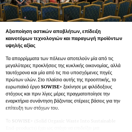
οινοποιητική ζώνη ΠΓΕ Αγίου Όρους και διανυκτέρευσαν
στην Ιερά Μεγίστη Μονή Βατοπεδίου. Τις επόμενες
ημέρες, οι κ.κ. Catchpole και Lazarou βρέθηκαν στις
Περιφερειακές Ενότητες Χαλκιδικής, Σερρών και Πέλλας.
Στη διάρκεια της περιήγησής τους, με τη συνοδεία και
Αξιοποίηση αστικών αποβλήτων, επίδειξη
καθοδήγηση των στελεχών τουρισμού της Περιφέρειας
καινοτόμων τεχνολογιών και παραγωγή προϊόντων
Κεντρικής Μακεδονίας, οι δύο φιλοξενούμενοι
υψηλής αξίας
επισκέφθηκαν τοπικά οινοποιεία και ξεναγήθηκαν σε
ιστορικούς τόπους όπως η Ιερά Μονή Τιμίου Προδρόμου
Τα απορρίμματα των πόλεων αποτελούν μία από τις
Σερρών, το αρχαιολογικό μουσείο Πέλλας και το
μεγαλύτερες προκλήσεις της κυκλικής οικονομίας, αλλά
πρόσφατα αποκατεστημένο Ανάκτορο της Πέλλας,
ταυτόχρονα και μία από τις πιο υποσχόμενες πηγές
ακολουθώντας τα βήματα του Μεγάλου Αλεξάνδρου και
πρώτων υλών. Στο πλαίσιο αυτής της προοπτικής, το
του Φίλιππου Β’. Ακόμη, οι δύο καλεσμένοι απόλαυσαν τη
ευρωπαϊκό έργο
SOWISE
+
ξεκίνησε με φιλόδοξους
φύση του όρους Βόρας, επισκέφτηκαν τα Λουτρά Πόζαρ
στόχους και πριν λίγες μέρες πραγματοποίησε την
και ολοκλήρωσαν το ταξίδι τους με δείπνο και νυχτερινό
εναρκτήρια συνάντηση βάζοντας στέρεες βάσεις για την
περίπατο στην παραλία της Θεσσαλονίκης.
επίτευξη των στόχων του.
«Για την Περιφέρεια Κεντρικής Μακεδονίας η
Το
SOWISE
+
(Solid Organic Waste Into Sustainable
αμπελουργία, η οινοπαραγωγή και ο οινικός τουρισμός
End-products) έχει ως στόχο να επιδείξει μια