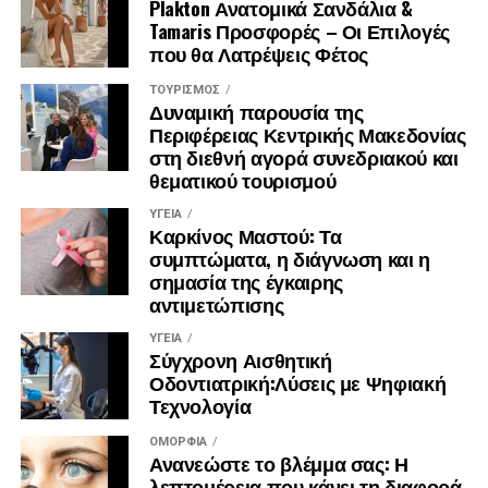
Plakton Ανατομικά Σανδάλια &
κομποστοποιήσιμες σακούλες, επιστρώσεις
Tamaris Προσφορές – Οι Επιλογές
συσκευασίας, νήματα τρισδιάστατης εκτύπωσης,
που θα Λατρέψεις Φέτος
γεωργικά υλικά και επιλεγμένα προϊόντα
υγειονομικού ενδιαφέροντος. Έτσι, το έργο δεν
ΤΟΥΡΙΣΜΌΣ
Δυναμική παρουσία της
περιορίζεται στην παραγωγή ενδιάμεσων υλικών,
Περιφέρειας Κεντρικής Μακεδονίας
αλλά εξετάζει τη δυνατότητα χρήσης τους σε
στη διεθνή αγορά συνεδριακού και
πραγματικά προϊόντα και αγορές.
θεματικού τουρισμού
Το SOWISE+ θα αξιολογήσει επίσης τη δυνατότητα
ΥΓΕΊΑ
Καρκίνος Μαστού: Τα
αναπαραγωγής του μοντέλου του σε άλλες ευρωπαϊκές
συμπτώματα, η διάγνωση και η
χώρες, λαμβάνοντας υπόψη τις τοπικές συνθήκες, τα
σημασία της έγκαιρης
συστήματα συλλογής απορριμμάτων, τις βιομηχανικές
αντιμετώπισης
ανάγκες, το ρυθμιστικό πλαίσιο και την κοινωνική
αποδοχή.
ΥΓΕΊΑ
Σύγχρονη Αισθητική
Οδοντιατρική:Λύσεις με Ψηφιακή
Μέλη της ερευνητικής κοινοπραξίας
Τεχνολογία
Contarina SpA, ena Σύμβουλοι Ανάπτυξης, Università Ca’
ΟΜΟΡΦΙΆ
Ανανεώστε το βλέμμα σας: Η
Foscari Venezia, Fondazione Università Ca’ Foscari
λεπτομέρεια που κάνει τη διαφορά