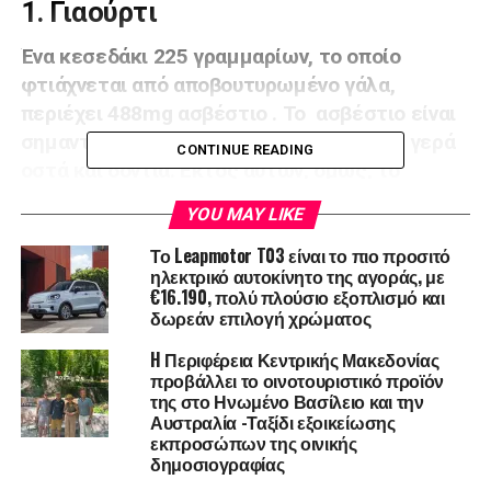
1. Γιαούρτι
Ένα κεσεδάκι 225 γραμμαρίων, το οποίο
φτιάχνεται από αποβουτυρωμένο γάλα,
περιέχει 488mg ασβέστιο . Το ασβέστιο είναι
σημαντικό για το έμβρυο ώστε να χτίσει γερά
CONTINUE READING
οστά και δόντια. Εκτός αυτών, όμως, το
ασβέστιο βοηθά στην καρδιά, τα νεύρα, τους
YOU MAY LIKE
μυς, ενώ κάνει καλό και στη μέλλουσα μαμά,
Το Leapmotor T03 είναι το πιο προσιτό
μειώνοντας τον κίνδυνο της υπέρτασης και
ηλεκτρικό αυτοκίνητο της αγοράς, με
της προεκλαμψίας. Επίσης περιέxει και
€16.190, πολύ πλούσιο εξοπλισμό και
βιταμίνη D για την καλύτερη απορρόφηση του
δωρεάν επιλογή χρώματος
ασβεστίου αλλά και προβιοτικά απαραίτητα
H Περιφέρεια Κεντρικής Μακεδονίας
για την σωστή λειτουργία του εντέρου.
προβάλλει το οινοτουριστικό προϊόν
της στο Ηνωμένο Βασίλειο και την
2. Σαρδέλες
Αυστραλία -Ταξίδι εξοικείωσης
εκπροσώπων της οινικής
δημοσιογραφίας