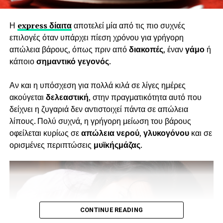
4. Σπόροι τσία
Η
express δίαιτα
αποτελεί μία από τις πιο συχνές
επιλογές όταν υπάρχει πίεση χρόνου για γρήγορη
απώλεια βάρους, όπως πριν από
διακοπές
, έναν
γάμο
ή
κάποιο
σημαντικό γεγονός
.
Αν και η υπόσχεση για πολλά κιλά σε λίγες ημέρες
ακούγεται
δελεαστική
, στην πραγματικότητα αυτό που
δείχνει η ζυγαριά δεν αντιστοιχεί πάντα σε απώλεια
λίπους. Πολύ συχνά, η γρήγορη μείωση του βάρους
οφείλεται κυρίως σε
απώλεια νερού
,
γλυκογόνου
και σε
ορισμένες περιπτώσεις
μυϊκής
μάζας
.
Οι σπόροι τσία δίνουν σημαντική
ποσότητα ω3 λιπαρών οξέων(ALA 5 γρ.
CONTINUE READING
ανά μερίδα 28 γρ.), καθώς και φυτικές