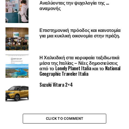
Αναλύοντας την ψυχολογία της …
αναμονής
Επιστημονική πρόοδος και καινοτομία
για μια κυκλική οικονομία στην πράξη.
Η Χαλκιδική στα κορυφαία ταξιδιωτικά
μέσα της Ιταλίας – Νέες δημοσιεύσεις
από το Lonely Planet Italia και το National
Geographic Traveler Italia
Τα 100 γραμμάρια σαρδέλες με τα κόκαλα
έχουν 351mg ασβέστιο και ω3 λιπαρά οξέα
Suzuki Vitara 2×4
(0,74 γρ. DHA και 0,45 γρ. EPA). Περίπου το 70%
του εγκέφαλου αποτελείται από λίπη, ένα
μεγάλο μέρος του οποίου είναι τα Ωμέγα 3!
Είναι απαραίτητα για την ανάπτυξη και τη
CLICK TO COMMENT
φυσιολογική λειτουργία του εγκεφάλου και
των ματιών.Είναι τόσο απαραίτητα ώστε κατά