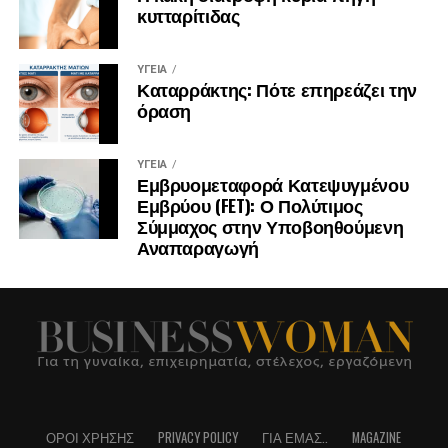
κυτταρίτιδας
ΥΓΕΊΑ
Καταρράκτης: Πότε επηρεάζει την
όραση
ΥΓΕΊΑ
Εμβρυομεταφορά Κατεψυγμένου
Εμβρύου (FET): Ο Πολύτιμος
Σύμμαχος στην Υποβοηθούμενη
Αναπαραγωγή
ΌΡΟΙ ΧΡΉΣΗΣ
PRIVACY POLICY
ΓΙΑ ΕΜΆΣ..
MAGAZINE