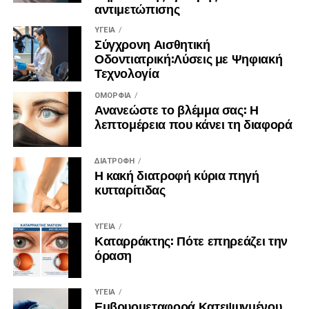
αντιμετώπισης
στιγμές.
ΥΓΕΊΑ
Πηγή:
https://zoumeoraia.okmarkets.gr/skepseis-gia-
Σύγχρονη Αισθητική
Οδοντιατρική:Λύσεις με Ψηφιακή
mia-kalyteri-zoi/
Τεχνολογία
ΟΜΟΡΦΙΆ
Ανανεώστε το βλέμμα σας: Η
λεπτομέρεια που κάνει τη διαφορά
ΔΙΑΤΡΟΦΉ
Η κακή διατροφή κύρια πηγή
κυτταρίτιδας
ΥΓΕΊΑ
Καταρράκτης: Πότε επηρεάζει την
όραση
ΥΓΕΊΑ
Εμβρυομεταφορά Κατεψυγμένου