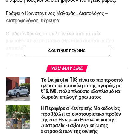
διατροφή τους και να διατηρήσουν ένα υγειές βάρος.
Γράφει ο Κωνσταντίνος Μαλαχάς , Διαιτολόγος –
Διατροφολόγος, Κέρκυρα
Οι υδατάνθρακες αποτελούν
ένα
από τα
τρία
μακροθρεπτικά συστατικά (θρεπτικά συστατικά που
αποτελούν μεγάλο μέρος της διατροφής μας και μας
CONTINUE READING
δίνουν ενέργεια).Τα υπόλοιπα δύο μακροθρεπτικά
συστατικά είναι το
λίπος
και η
πρωτεΐνη
.
YOU MAY LIKE
Σχεδόν καμία τροφή δεν περιέχει μόνο πρωτεΐνες,
Το Leapmotor T03 είναι το πιο προσιτό
υδατάνθρακες ή λίπος. Τα περισσότερα τρόφιμα
ηλεκτρικό αυτοκίνητο της αγοράς, με
αποτελούνται από έναν συνδυασμό υδατανθράκων,
€16.190, πολύ πλούσιο εξοπλισμό και
δωρεάν επιλογή χρώματος
λιπών και πρωτεϊνών σε συγκεκριμένες αναλογίες.
H Περιφέρεια Κεντρικής Μακεδονίας
Ποια είναι τα είδη υδατανθράκων
προβάλλει το οινοτουριστικό προϊόν
της στο Ηνωμένο Βασίλειο και την
και τι διαφορά έχουν;
Αυστραλία -Ταξίδι εξοικείωσης
εκπροσώπων της οινικής