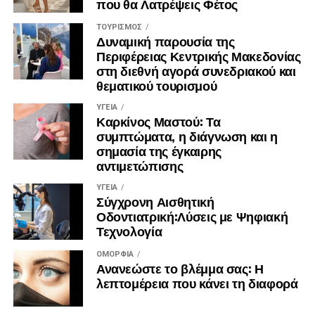
που θα Λατρέψεις Φέτος
ΤΟΥΡΙΣΜΌΣ
Δυναμική παρουσία της
Κωνσταντίνος Μαλαχάς , Διαιτολόγος – Διατροφολόγος,
Περιφέρειας Κεντρικής Μακεδονίας
Κέρκυρα
στη διεθνή αγορά συνεδριακού και
θεματικού τουρισμού
RELATED TOPICS:
FEATURED
ΥΓΕΊΑ
Καρκίνος Μαστού: Τα
UP NEXT
συμπτώματα, η διάγνωση και η
Με Υπερσύγχρονο αξονικό τομογράφο
σημασία της έγκαιρης
εξοπλίστηκε το Διαγνωστικό Κέντρο της Affidea
αντιμετώπισης
στη Θεσσαλονίκη
ΥΓΕΊΑ
DON'T MISS
Σύγχρονη Αισθητική
Spinning: Tι είναι το indoor cycling που βάζει φωτιά
Οδοντιατρική:Λύσεις με Ψηφιακή
στο μεταβολισμό;
Τεχνολογία
ΟΜΟΡΦΙΆ
Ανανεώστε το βλέμμα σας: Η
λεπτομέρεια που κάνει τη διαφορά