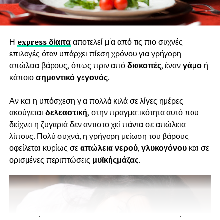
Οι υδατάνθρακες πρέπει να είναι η κύρια πηγή ενέργειας
του σώματός σας σε μια υγιεινή, ισορροπημένη διατροφή.
Καθώς καταναλώνουμε υδατάνθρακες αυτοί διασπώνται
Η
express δίαιτα
αποτελεί μία από τις πιο συχνές
και σε γλυκόζη και μετά απελευθερώνονται στη
επιλογές όταν υπάρχει πίεση χρόνου για γρήγορη
κυκλοφορία του αίματος. Από εκεί χρησιμοποιούνται ως
απώλεια βάρους, όπως πριν από
διακοπές
, έναν
γάμο
ή
άμεση πηγή ενέργειας όταν χρειαστεί να κάνουμε μια
κάποιο
σημαντικό γεγονός
.
άσκηση ή μια απαιτητική εργασία. Όσοι υδατάνθρακες δεν
χρησιμοποιηθούν ως πηγή ενέργειας θα αποθηκευτούν
Αν και η υπόσχεση για πολλά κιλά σε λίγες ημέρες
με τη μορφή γλυκογόνου στους μύες και στο ήπαρ. Εάν
ακούγεται
δελεαστική
, στην πραγματικότητα αυτό που
καταναλώσουμε περισσότερους υδατάνθρακες από
δείχνει η ζυγαριά δεν αντιστοιχεί πάντα σε απώλεια
αυτούς που χρειαζόμαστε και από αυτούς που μπορούμε
λίπους. Πολύ συχνά, η γρήγορη μείωση του βάρους
να αποθηκεύσουμε ως γλυκογόνο, τότε θα αποθηκευτούν
οφείλεται κυρίως σε
απώλεια νερού
,
γλυκογόνου
και σε
στο λιπώδη ιστό.
ορισμένες περιπτώσεις
μυϊκής
μάζας
.
Εκτός από γλυκόζη μας δίνουν
κάτι άλλο τα τρόφιμα που είναι
πλούσια σε υδατάνθρακες;