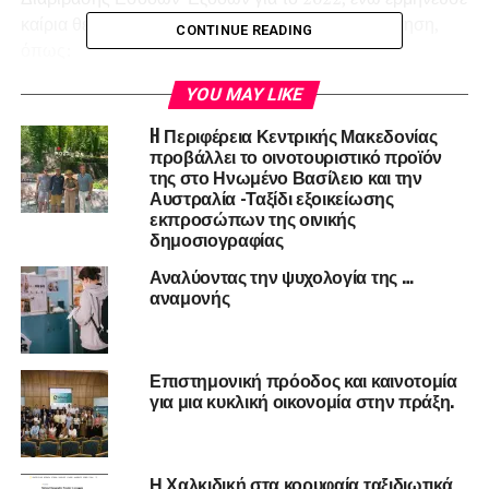
καίρια θέματα γύρω από την Ηλεκτρονική Τιμολόγηση,
CONTINUE READING
όπως:
YOU MAY LIKE
• Ποια είναι και τι εγγράφονται (διαβιβάζονται) στα
ηλεκτρονικά βιβλία;
H Περιφέρεια Κεντρικής Μακεδονίας
προβάλλει το οινοτουριστικό προϊόν
• Με ποιους τρόπους διαβιβάζονται οι «συνόψεις» και οι
της στο Ηνωμένο Βασίλειο και την
Αυστραλία -Ταξίδι εξοικείωσης
«χαρακτηρισμοί»
εκπροσώπων της οινικής
δημοσιογραφίας
• «Ταμειακές Μηχανές/Φ.Η.Μ» και διασύνδεση με το
«esend» και το «myDATA»
Αναλύοντας την ψυχολογία της …
αναμονής
• «Πιστοποίηση Διαβίβασης/Καταχώρησης» –
«Μοναδικός Αριθμός Καταχώρησης (Μ.Α.Ρ.Κ.)»
Επιστημονική πρόοδος και καινοτομία
• Οντότητες που εξαιρούνται και Οντότητες με μειωμένες
για μια κυκλική οικονομία στην πράξη.
υποχρεώσεις
• Παράλειψη διαβίβασης – διαδικασία ελέγχου,
Η Χαλκιδική στα κορυφαία ταξιδιωτικά