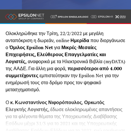
Ολοκληρώθηκε την Τρίτη, 22/2/2022 με μεγάλη
ανταπόκριση η δωρεάν, online
Ημερίδα
που διοργάνωσε
ο
Όμιλος Epsilon Net
για
Μικρές-Μεσαίες
Επιχειρήσεις, Ελεύθερους Επαγγελματίες και
Λογιστές,
αναφορικά με τα Ηλεκτρονικά Βιβλία (myDATA)
της ΑΑΔΕ. Για άλλη μια φορά,
περισσότεροι από 4.000
συμμετέχοντες
εμπιστεύτηκαν την Epsilon Net για την
ενημέρωσή τους στο δρόμο προς τον ψηφιακό
μετασχηματισμό.
Ο
κ. Κωνσταντίνος Νιφορόπουλος
,
Ορκωτός
Ελεγκτής Λογιστής,
έδωσε
ολοκληρωμένες απαντήσεις
για τα φλέγοντα θέματα της Υποχρεωτικής Διαβίβασης
Εσόδων μέχρι 31/3 για το 2021 και της Υποχρεωτικής
Διαβίβασης Εσόδων-Εξόδων για το 2022, ενώ ερμήνευσε