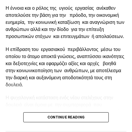
Δείτε την ημερίδα μαγνητοσκοπημένη κάνοντας κλικ εδώ:
Η έννοια και ο ρόλος της υγιούς εργασίας ανέκαθεν
αποτελούσε την βάση για την πρόοδο, την οικονομική
myDATA & Ηλεκτρονική Τιμολόγηση – ΩΡΑ ΜΗΔΕΝ – με
ευημερία, την κοινωνική καταξίωση και αναγνώριση των
τον Κωνσταντίνο Νιφορόπουλο
ανθρώπων αλλά και την δίοδο για την επίτευξη
προσωπικών στόχων και επιτευγμάτων ή απολαύσεων.
RELATED TOPICS:
FEATURED
Η επίδραση του εργασιακού περιβάλλοντος μέσω του
UP NEXT
οποίου το άτομο αποκτά γνώσεις, αναπτύσσει ικανότητες
Όμιλος εταιριών Epsilon Net αποτελέσματα 2021.
και δεξιοτεχνίες και εφαρμόζει αξίες και αρχές βοηθά
DON'T MISS
στην κοινωνικοποίηση των ανθρώπων, με αποτέλεσμα
Μεγάλη παρουσίαση της Φθιώτιδας στη Horeca
την διαρκή και αυξανόμενη αποδοτικότητά τους στη
δουλειά.
Η ψυχολογική κατάσταση ενός νέου στελέχους στην
δουλειά είναι όμοια με την συμπεριφορά που
παρουσιάζει κάποιος που αργοπορεί σε μια κοινωνική
CONTINUE READING
εκδήλωση.
Επειδή αισθάνεται άβολα , αμήχανα και περίεργα ίσως το