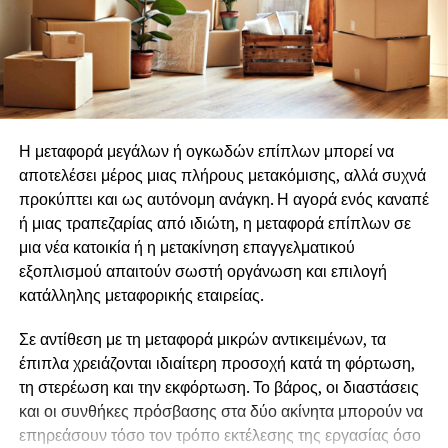
κοινωνικοποίηση κτίζει στο θεμέλιο της
ενώ κορυφώνεται με μια συλλογική δράση που
οικογενειακής κοινωνικοποίηση
παρουσιάζεται το επόμενο έτος.
Την διατήρηση μηχανισμού συνεχούς
ανάπτυξης των στελεχών
Οι αιτήσεις μόλις άνοιξαν και μπορούν να υποβάλλονται
έως την
Κυριακή 9 Αυγούστου 2026, αποκλειστικά
εφαρμόζοντας την στρατηγική ανταλλαγμάτων <<
από την ιστοσελίδα του Ιδρύματος .
κερδίζω – κερδίζεις >>
Η μεταφορά μεγάλων ή ογκωδών επίπλων μπορεί να
αποτελέσει μέρος μιας πλήρους μετακόμισης, αλλά συχνά
Για πληροφορίες και
Υποβολή της Αίτησης
δείτε
ΕΔΩ
.
παραχωρώντας στον εργαζόμενο την δυνατότητα να
προκύπτει και ως αυτόνομη ανάγκη. Η αγορά ενός καναπέ
συμμετέχει στους στόχους και τις νόρμες της
Αιτήσεις μέσω email, τηλεφωνικώς ή με άλλο τρόπο εκτός
ή μιας τραπεζαρίας από ιδιώτη, η μεταφορά επίπλων σε
επιχείρησης.
της επίσημης αίτησης στην ιστοσελίδα δεν γίνονται
μια νέα κατοικία ή η μετακίνηση επαγγελματικού
δεκτές.
εξοπλισμού απαιτούν σωστή οργάνωση και επιλογή
Ρούλα
κατάλληλης μεταφορικής εταιρείας.
Κωτούδ
Πληροφορίες για το θεσμό και για τα προηγούμενα
residencies θα βρείτε
ΕΔΩ
Σε αντίθεση με τη μεταφορά μικρών αντικειμένων, τα
Σύμβουλος
έπιπλα χρειάζονται ιδιαίτερη προσοχή κατά τη φόρτωση,
Επικοινωνία
Φωτογραφίες θα βρείτε ΕΔΩ
τη στερέωση και την εκφόρτωση. Το βάρος, οι διαστάσεις
Ιδιοκτήτρια της KPR CONSULTING
και οι συνθήκες πρόσβασης στα δύο ακίνητα μπορούν να
———————————–
επηρεάσουν τόσο τον τρόπο εκτέλεσης της εργασίας όσο