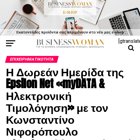
[gtranslat
ΕΠΙΧΕΙΡΗΜΑΤΙΚΌΤΗΤΑ
Η Δωρεάν Ημερίδα της
Epsilon Net «myDATA &
Ηλεκτρονική
Τιμολόγηση» με τον
Κωνσταντίνο
Νιφορόπουλο