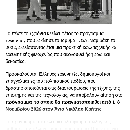
Ποια είναι τα κίνητρα :
Η διαδικασία παραχώρησης κινήτρων για την
αποτελεσματικότερη απόδοση και την ταχύτατη
Τα πέντε του χρόνια κλείνει φέτος το πρόγραμμα
προσαρμογή των νέων στελεχών εγκυμονεί κινδύνους
residency που ξεκίνησε το Ίδρυμα Γ.&Α. Μαμιδάκη το
και αρκετές φορές προκαλεί αδιέξοδα στην ίδια την
2022, εξελίσσοντας έτσι μια πρακτική καλλιτεχνικής και
επιχείρηση.
ερευνητικής φιλοξενίας που ακολουθεί ήδη εδώ και
δεκαετίες.
Πρώτον
γιατί οι προσωπικές φιλοδοξίες του
εργαζόμενου δεν ταυτίζονται με του στόχους του
Προσκαλούνται Έλληνες ερευνητές, δημιουργοί και
επιχειρηματία
επαγγελματίες του πολιτιστικού πεδίου, που
δραστηριοποιούνται στις διασταυρώσεις της τέχνης, της
Δεύτερον
γιατί το αναμενόμενο αποτέλεσμα
επιστήμης και της τεχνολογίας, να υποβάλουν αίτηση στο
προσδοκιών
και σχέσης μεταξύ
εργαζόμενου και
πρόγραμμα το οποίο θα πραγματοποιηθεί από 1-8
εργοδότη δεν βασίζονται στο ίδιο οικονομικό, κοινωνικό
Νοεμβρίου 2026 στον Άγιο Νικόλαο Κρήτης.
και στοχευμένο ορθολογιστικά μοντέλο Διοίκησης.
Το πρόγραμμα αποτελεί μια πλατφόρμα συλλογικής
Τρίτον γιατί η πιθανή
αρνητικήσχέση εξάρτησης
,
ή
μάθησης, ανταλλαγής και πειραματισμού. Πρόκειται για