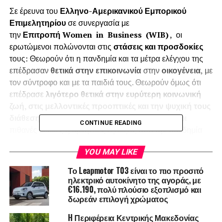
Σε έρευνα του
Ελληνο-Αμερικανικού Εμπορικού
Επιμελητηρίου
σε συνεργασία με
την
Επιτροπή Women
in
Business (WIB)
, οι
ερωτώμενοι πολώνονται στις
στάσεις και προσδοκίες
τους: Θεωρούν ότι η πανδημία και τα μέτρα ελέγχου της
επέδρασαν
θετικά στην επικοινωνία
στην
οικογένεια
, με
τον σύντροφο και με τα παιδιά τους. Θεωρούν όμως ότι
επέδρασε
λιγότερο θετικά στην ευρύτερη κοινωνική
ζωή, στις μελλοντικές προοπτικές και την ψυχική τους
διάθεση και ευεξία
. Οι ερωτώμενοι θεωρούν ότι οι
CONTINUE READING
πιθανές θετικές ή αρνητικές εξελίξεις από την πανδημία
θα πλήξουν σε μεγάλο βαθμό εξίσου και τα
δύο φύλα
.
YOU MAY LIKE
Ωστόσο, θεωρούν ότι οι συνέπειες της πανδημίας θα
πλήξουν σε μεγαλύτερο βαθμό τον προσωπικό χρόνο των
Το Leapmotor T03 είναι το πιο προσιτό
γυναικών, από ότι των ανδρών, και θα έχουν
ηλεκτρικό αυτοκίνητο της αγοράς, με
€16.190, πολύ πλούσιο εξοπλισμό και
αρνητικότερες επιπτώσεις στις γυναίκες, σε ότι αφορά την
δωρεάν επιλογή χρώματος
απώλεια ή
συρρίκνωση της εργασίας
, και τις
δυνατότητες επαγγελματικής εξέλιξης.
H Περιφέρεια Κεντρικής Μακεδονίας