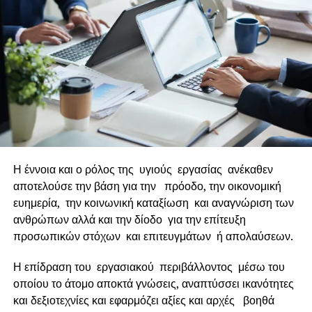
κανόνων
προληπτικής εποπτείας των τραπεζών της
ΕΕ
(κανονισμός για τις κεφαλαιακές απαιτήσεις),
προκειμένου να μεγιστοποιηθεί η ικανότητα των τραπεζών
για χορήγηση δανείων και απορρόφηση ζημιών λόγω του
κορονοϊού.
Η Ελλάδα
καλείται να λειτουργήσει ταχύτατα στο «νέο
περιβάλλον» και να συμμετάσχει σε όλα τα
προγράμματα
της ΕΕ
για την στήριξη των
μικρομεσαίων
επιχειρήσεων.
Η έννοια και ο ρόλος της υγιούς εργασίας ανέκαθεν
Η κυβέρνηση να εστιάσει στις
επιδοτήσεις
και όχι στις
αποτελούσε την βάση για την πρόοδο, την οικονομική
δανειοδοτήσεις. Ευέλικτες πολιτικές που θα δίνουν
ευημερία, την κοινωνική καταξίωση και αναγνώριση των
ώθηση και θα δημιουργούν νέα δεδομένα για την
ανθρώπων αλλά και την δίοδο για την επίτευξη
ανάπτυξη.
προσωπικών στόχων και επιτευγμάτων ή απολαύσεων.
Οι διεθνείς οίκοι
λαμβάνουν υπόψη τους πληθώρα
Η επίδραση του εργασιακού περιβάλλοντος μέσω του
παραγόντων για να καταλήξουν σε εκτιμήσεις για το
οποίου το άτομο αποκτά γνώσεις, αναπτύσσει ικανότητες
αξιόχρεο μίας χώρας
. Φυσικά, σημαντικότατο ρόλο
και δεξιοτεχνίες και εφαρμόζει αξίες και αρχές βοηθά