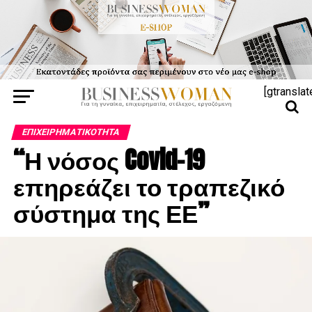
[gtranslat
ΕΠΙΧΕΙΡΗΜΑΤΙΚΌΤΗΤΑ
“Η νόσος Covid-19
επηρεάζει το τραπεζικό
σύστημα της ΕΕ”