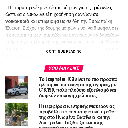
Η Επιτροπή ενέκρινε δέσμη μέτρων για τις
τράπεζες
ώστε να διευκολυνθεί η χορήγηση δανείων
σε
νοικοκυριά και επιχειρήσεις
σε όλη την Ευρωπαϊκή
Ένωση. Στόχος της δέσμης μέτρων είναι να διασφαλιστεί
η δυνατότητα των τραπεζών να συνεχίσουν να δανείζουν
χρήματα για τη στήριξη της οικονομίας και να συμβάλλουν
στον μετριασμό του σημαντικού οικονομικού αντίκτυπου
CONTINUE READING
του κορονοϊού.
Οι κανόνες που τέθηκαν σε εφαρμογή μετά τη
YOU MAY LIKE
χρηματοπιστωτική κρίση κατέστησαν τις τράπεζες της ΕΕ
Το Leapmotor T03 είναι το πιο προσιτό
ανθεκτικότερες και καλύτερα προετοιμασμένες για να
ηλεκτρικό αυτοκίνητο της αγοράς, με
αντιμετωπίσουν τους κραδασμούς της οικονομίας.
€16.190, πολύ πλούσιο εξοπλισμό και
δωρεάν επιλογή χρώματος
Υπενθυμίζεται ότι οι κανόνες της ΕΕ επιτρέπουν στις
τράπεζες και στις εποπτικές τους αρχές να ενεργούν με
H Περιφέρεια Κεντρικής Μακεδονίας
ευέλικτο αλλά υπεύθυνο τρόπο κατά τη διάρκεια
προβάλλει το οινοτουριστικό προϊόν
οικονομικών κρίσεων, για τη στήριξη των πολιτών και των
της στο Ηνωμένο Βασίλειο και την
Αυστραλία -Ταξίδι εξοικείωσης
επιχειρήσεων, ιδίως των
μικρομεσαίων
. Επίσης, με τον
εκπροσώπων της οινικής