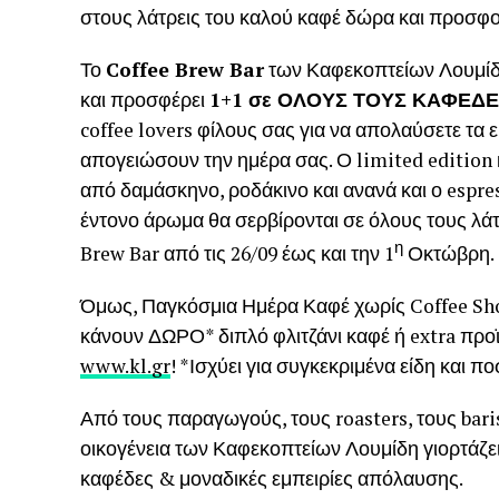
στους λάτρεις του καλού καφέ δώρα και προσφ
Το
Coffee Brew Bar
των Καφεκοπτείων Λουμίδη
και προσφέρει
1+1 σε ΟΛΟΥΣ ΤΟΥΣ ΚΑΦΕΔ
coffee lovers φίλους σας για να απολαύσετε τα ε
απογειώσουν την ημέρα σας. Ο limited edition
από δαμάσκηνο, ροδάκινο και ανανά και ο espre
έντονο άρωμα θα σερβίρονται σε όλους τους λά
η
Brew Bar από τις 26/09 έως και την 1
Οκτώβρη
Όμως, Παγκόσμια Ημέρα Καφέ χωρίς Coffee Shopp
κάνουν ΔΩΡΟ* διπλό φλιτζάνι καφέ ή extra προϊ
www.kl.gr
! *Ισχύει για συγκεκριμένα είδη και π
Από τους παραγωγούς, τους roasters, τους barist
οικογένεια των Καφεκοπτείων Λουμίδη γιορτάζ
καφέδες & μοναδικές εμπειρίες απόλαυσης.