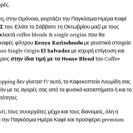
ορές.
, στην Ομόνοια, γιορτάζει την Παγκόσμια Ημέρα Καφέ
ΕΣ
του. Ελάτε το Σάββατο 1η Οκτωβρίου μαζί με τους
κλεκτά coffee blends & single origins που θα
 καφές φίλτρου
Kenya Karindundu
με γευστικά στοιχεία
sso Single Origin
El Salvador
με ισχυρή επίγευση και
τρεις
στην ίδια τιμή με το Ηouse Blend
του Coffee
.
ing δεν γίνεται! Γι’ αυτό, τα Καφεκοπτεία Λουμίδη σας
όν με τις αγορές σας από τα φυσικά καταστήματα ή και το
οσότητες
i, τους συνεργάτες μέχρι και τους διανομείς, όλη η
ει την Παγκόσμια Ημέρα Καφέ και προσφέρει premium