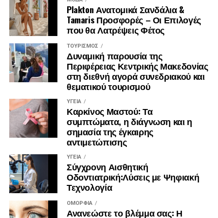
στο Facebook στο Υoutube και στο Instagram
Plakton Ανατομικά Σανδάλια &
Tamaris Προσφορές – Οι Επιλογές
που θα Λατρέψεις Φέτος
ΤΟΥΡΙΣΜΌΣ
Δυναμική παρουσία της
Περιφέρειας Κεντρικής Μακεδονίας
στη διεθνή αγορά συνεδριακού και
θεματικού τουρισμού
Νάντια Μαρκοπούλου, Γυμνάστρια, Αθήνα
ΥΓΕΊΑ
Καρκίνος Μαστού: Τα
συμπτώματα, η διάγνωση και η
RELATED TOPICS:
FEATURED
σημασία της έγκαιρης
αντιμετώπισης
UP NEXT
Τα 4 βήματα για να γίνετε χορτοφάγος
ΥΓΕΊΑ
Σύγχρονη Αισθητική
DON'T MISS
Κατακράτηση υγρών:Τι οφείλουμε να γνωρίζουμε
Οδοντιατρική:Λύσεις με Ψηφιακή
Τεχνολογία
ΟΜΟΡΦΙΆ
Ανανεώστε το βλέμμα σας: Η