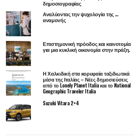
δημοσιογραφίας
Αναλύοντας την ψυχολογία της …
αναμονής
Επιστημονική πρόοδος και καινοτομία
για μια κυκλική οικονομία στην πράξη.
Επομένως, μια γενική υπόθεση είναι πως ψηλά επίπεδα
TSH δείχνουν ότι ο θυρεοειδής δεν παράγει αρκετή
θυρεοειδική ορμόνη (πρωτογενής υποθυρεοειδισμός) και
Η Χαλκιδική στα κορυφαία ταξιδιωτικά
πως χαμηλά επίπεδα TSH δείχνουν ότι ο θυρεοειδής
μέσα της Ιταλίας – Νέες δημοσιεύσεις
παράγει πάρα πολύ θυρεοειδική ορμόνη
από το Lonely Planet Italia και το National
Geographic Traveler Italia
(υπερθυρεοειδισμός). Tα κυριότερα συμπτώματα του
πρώτου περιλαμβάνουν κούραση,
αύξηση βάρους
,
Suzuki Vitara 2×4
ξηροδερμία και κατάθλιψη, ενώ του δεύτερου νευρικότητα,
ακούσιο αδυνάτισμα, ταχυπαλμία και συναισθηματική
αστάθεια.
Ακόμη, μια δυσλειτουργία του θυρεοειδή αδένα, εκτός του