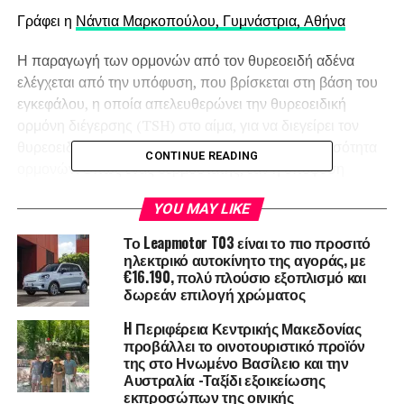
Γράφει η
Νάντια Μαρκοπούλου, Γυμνάστρια, Αθήνα
Η παραγωγή των ορμονών από τον θυρεοειδή αδένα
ελέγχεται από την υπόφυση, που βρίσκεται στη βάση του
εγκεφάλου, η οποία απελευθερώνει την θυρεοειδική
ορμόνη διέγερσης (TSH) στο αίμα, για να διεγείρει τον
θυρεοειδή να παράγει περισσότερη ή λιγότερη ποσότητα
CONTINUE READING
ορμονών. Όπως ένας θερμοστάτης, εάν η υπόφυση
διαπιστώσει χαμηλά επίπεδα θυρεοειδικών ορμονών, τότε
YOU MAY LIKE
παράγει περισσότερο TSH για να διεγείρει στον θυρεοειδή
αδένα να παράγει περισσότερη ποσότητα ορμονών και το
Το Leapmotor T03 είναι το πιο προσιτό
αντίστροφο. Μόλις οι θυρεοειδικές ορμόνες στην
ηλεκτρικό αυτοκίνητο της αγοράς, με
€16.190, πολύ πλούσιο εξοπλισμό και
κυκλοφορία του αίματος υπερβούν ένα συγκεκριμένο
δωρεάν επιλογή χρώματος
επίπεδο, η παραγωγή TSH διακόπτεται.
H Περιφέρεια Κεντρικής Μακεδονίας
προβάλλει το οινοτουριστικό προϊόν
της στο Ηνωμένο Βασίλειο και την
Αυστραλία -Ταξίδι εξοικείωσης
εκπροσώπων της οινικής