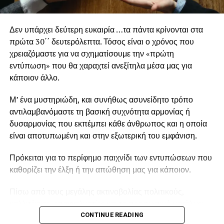
Πότε φαίνονται τα αποτελέσματα από το
Δεν υπάρχει δεύτερη ευκαιρία …τα πάντα κρίνονται στα
πολυγαλακτικό οξύ;
πρώτα 30΄΄ δευτερόλεπτα. Τόσος είναι ο χρόνος που
χρειαζόμαστε για να σχηματίσουμε την «πρώτη
Τα αποτελέσματα από το πολυγαλακτικό οξύ δεν είναι
εντύπωση» που θα χαραχτεί ανεξίτηλα μέσα μας για
άμεσα, καθώς η δράση του βασίζεται στη σταδιακή
κάποιον άλλο.
παραγωγή κολλαγόνου. Συνήθως, τα πρώτα σημάδια
βελτίωσης εμφανίζονται μέσα σε 3–4 εβδομάδες, ενώ το
Μ’ ένα μυστηριώδη, και συνήθως ασυνείδητο τρόπο
πλήρες αποτέλεσμα γίνεται ορατό σε διάστημα περίπου
αντιλαμβανόμαστε τη βασική συχνότητα αρμονίας ή
2–3 μηνών. Η εικόνα του δέρματος βελτιώνεται
δυσαρμονίας που εκπέμπει κάθε άνθρωπος και η οποία
προοδευτικά, κάτι που προσφέρει ένα πολύ φυσικό
είναι αποτυπωμένη και στην εξωτερική του εμφάνιση.
αποτέλεσμα χωρίς απότομες αλλαγές.
Πρόκειται για το περίφημο παιχνίδι των εντυπώσεων που
Αυτός είναι και ο λόγος που θεραπείες όπως το Sculptra
καθορίζει την έλξη ή την απώθηση μας για κάποιον.
θεωρούνται ιδανικές για όσους θέλουν διακριτική
ανανέωση. θέλουν διακριτική ανανέωση. Πόσο διαρκεί το
Πίσω από τους μεγάλης ακτινοβολίας πολιτικούς,
αποτέλεσμα του PLLA; Η διάρκεια του αποτελέσματος
καλλιτέχνες, επαγγελματίες και το προσωπικό μεγάλων
είναι ένα από τα μεγαλύτερα πλεονεκτήματα του
εταιρειών, βρίσκονται πάντα οι “image makers”
CONTINUE READING