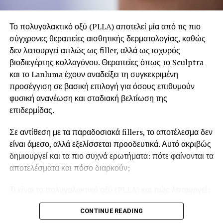
βλεφαροπλαστική άνω ή κάτω βλεφάρου, ο γιατρός
Νικόλαος Καρμίρης
είναι ένας Πλαστικός Χειρουργός που
Το πολυγαλακτικό οξύ (PLLA) αποτελεί μία από τις πιο
προσφέρει εξειδικευμένη προσέγγιση και φυσικά
σύγχρονες θεραπείες αισθητικής δερματολογίας, καθώς
αποτελέσματα. Μπορείτε να ενημερωθείτε αναλυτικά για
δεν λειτουργεί απλώς ως filler, αλλά ως ισχυρός
τη διαδικασία και να κλείσετε το ραντεβού σας μέσω της
βιοδιεγέρτης κολλαγόνου. Θεραπείες όπως το Sculptra
σελίδας του.
και το Lanluma έχουν αναδείξει τη συγκεκριμένη
Χειρούργος
προσέγγιση σε βασική επιλογή για όσους επιθυμούν
φυσική ανανέωση και σταδιακή βελτίωση της
ΖΕΥΞΙΔΟΣ 1 ΚΑΙ ΙΚΤΙΝΟΥ
επιδερμίδας.
Τηλ. 2314010087
Σε αντίθεση με τα παραδοσιακά fillers, το αποτέλεσμα δεν
είναι άμεσο, αλλά εξελίσσεται προοδευτικά. Αυτό ακριβώς
δημιουργεί και τα πιο συχνά ερωτήματα: πότε φαίνονται τα
RELATED TOPICS:
FEATURED
αποτελέσματα και πόσο διαρκούν;
UP NEXT
Ξέχασε τα Κίνητρα σου. Εστίασε σε αυτό…
Τι είναι το πολυγαλακτικό οξύ (PLLA) και πώς λειτουργεί;
[ΟΔΗΓΟΣ]
Το
πολυγαλακτικό οξύ
είναι ένα βιοσυμβατό υλικό που
DON'T MISS
CONTINUE READING
Αυξητική χειλέων: 10 ερωτήσεις-απαντήσεις