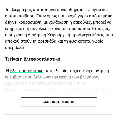
λίπος.
Μια διατροφή πλούσια σε αντιοξειδωτικά και
Το βλέμμα μας αποτυπώνει συναισθήματα, ενέργεια και
νερό βοηθάει στην ποιότητα του δέρματος και
αυτοπεποίθηση. Όταν όμως η περιοχή γύρω από τα μάτια
στην σφριγηλότητά του.
δείχνει κουρασμένη, με χαλάρωση ή σακούλες, μπορεί να
επηρεάσει τη συνολική εικόνα του προσώπου. Ευτυχώς,
Η χρήση αντιηλιακού είναι απαραίτητη
η σύγχρονη Αισθητική Χειρουργική προσφέρει λύσεις που
καθημερινά
αποκαθιστούν τη φρεσκάδα και τη φυσικότητα, χωρίς
ανεξαρτήτως ηλιοφάνειας και εποχής. Η
υπερβολές.
αφαίρεση οποιουδήποτε καλλυντικού προϊόντος
προ τουύπνου και ο καλός καθαρισμός του
Τι είναι η βλεφαροπλαστική;
δέρματος είναι ιδιαίτερα σημαντικά για το
Η
βλεφαροπλαστική
αποτελεί μία στοχευμένη αισθητική
δέρμα.
επέμβαση που βελτιώνει την εικόνα των βλεφάρων,
αφαιρώντας περίσσεια δέρματος και λίπους.
Ενυδάτωση του δέρματος με χρήση ενυδατικών
Πραγματοποιείται από εξειδικευμένο γιατρό και συμβάλλει
ορών ή και
σε ένα πιο ξεκούραστο και νεανικό αποτέλεσμα. Πρόκειται
κρέμας καθημερινά ,αποτελούν την ΄΄τροφή΄΄ του
CONTINUE READING
για μία από τις πιο διαδεδομένες επεμβάσεις, με σύντομο
δέρματος και είναι αναγκαία. Ο ύπνος και το
χρόνο αποκατάστασης και ιδιαίτερα φυσικά
κατάλληλο μαξιλάρι προλαμβάνει τις ρυτίδες.
αποτελέσματα.
Η βουτυλική αλλαντοτοξίνη(BOTOX,DYSPORT),