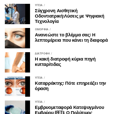
ΥΓΕΊΑ
Πηγή:
https://zoumeoraia.okmarkets.gr/skepseis-gia-
Σύγχρονη Αισθητική
Οδοντιατρική:Λύσεις με Ψηφιακή
mia-kalyteri-zoi/
Τεχνολογία
ΟΜΟΡΦΙΆ
Ανανεώστε το βλέμμα σας: Η
λεπτομέρεια που κάνει τη διαφορά
ΔΙΑΤΡΟΦΉ
Η κακή διατροφή κύρια πηγή
κυτταρίτιδας
ΥΓΕΊΑ
Καταρράκτης: Πότε επηρεάζει την
όραση
ΥΓΕΊΑ
Εμβρυομεταφορά Κατεψυγμένου
Εμβρύου (FET): Ο Πολύτιμος