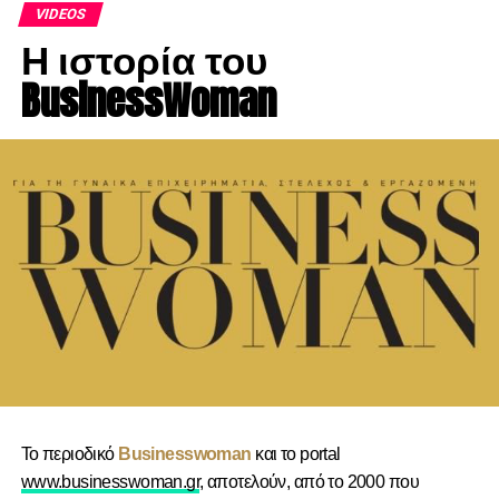
VIDEOS
Η ιστορία του
BusinessWoman
Το περιοδικό
Businesswoman
και το portal
www.businesswoman.gr
, αποτελούν, από το 2000 που