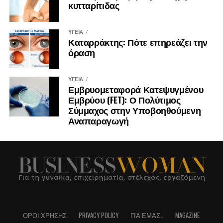
κυτταρίτιδας
ΥΓΕΊΑ
Καταρράκτης: Πότε επηρεάζει την
όραση
ΥΓΕΊΑ
Εμβρυομεταφορά Κατεψυγμένου
Εμβρύου (FET): Ο Πολύτιμος
Σύμμαχος στην Υποβοηθούμενη
Αναπαραγωγή
ΌΡΟΙ ΧΡΉΣΗΣ
PRIVACY POLICY
ΓΙΑ ΕΜΆΣ..
MAGAZINE