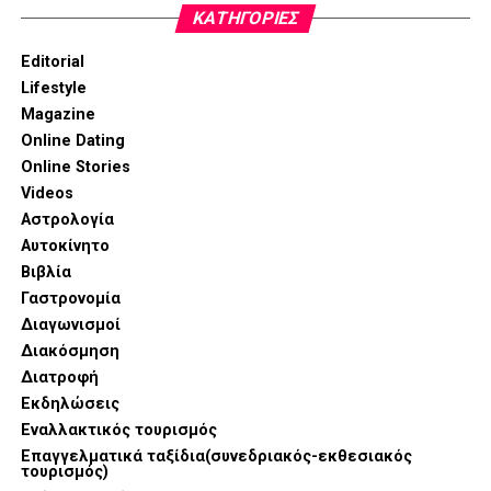
email:
peg.mouzaki@gmail.com
KΑΤΗΓΟΡΊΕΣ
Editorial
Lifestyle
Magazine
Online Dating
Online Stories
Videos
Αστρολογία
Αυτοκίνητο
Βιβλία
Γαστρονομία
Διαγωνισμοί
Διακόσμηση
Διατροφή
Εκδηλώσεις
Εναλλακτικός τουρισμός
Επαγγελματικά ταξίδια(συνεδριακός-εκθεσιακός
τουρισμός)