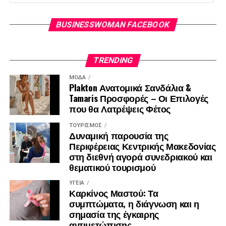
Εκτέλεση: Κόψτε τις πίτες σε τρίγωνα, ψεκάστε τις με λίγο
ελαιόλαδο και ψήστε τις στον φούρνο μέχρι να γίνουν
BUSINESSWOMAN FACEBOOK
τραγανές. Προσθέστε μπαχαρικά όπως κύμινο ή σκόνη
σκόρδου για περισσότερη γεύση.
TRENDING
Πηγή:
https://zoumeoraia.okmarkets.gr/
ΜΌΔΑ
Plakton Ανατομικά Σανδάλια &
Tamaris Προσφορές – Οι Επιλογές
που θα Λατρέψεις Φέτος
ΤΟΥΡΙΣΜΌΣ
Δυναμική παρουσία της
Περιφέρειας Κεντρικής Μακεδονίας
στη διεθνή αγορά συνεδριακού και
θεματικού τουρισμού
ΥΓΕΊΑ
Καρκίνος Μαστού: Τα
συμπτώματα, η διάγνωση και η
σημασία της έγκαιρης
αντιμετώπισης