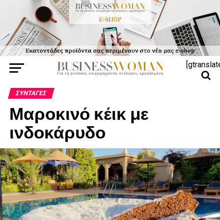
[gtranslat
ΣΥΝΤΑΓΈΣ
Μαροκινό κέικ με
ινδοκάρυδο