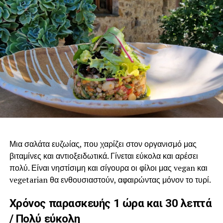
Για τη γέμιση
4 μάτσα μάραθο, ψιλοκομμένα
2 μεγάλα κρεμμύδια, ψιλοκομμένα
4 μάτσα άγρια χόρτα, ψιλοκομμένα
2 μάτσα φρέσκο κρεμμύδι, ψιλοκομμένα
Mισή κούπα ελαιόλαδο
Αλάτι
Μια σαλάτα ευζωίας, που χαρίζει στον οργανισμό μας
βιταμίνες και αντιοξειδωτικά. Γίνεται εύκολα και αρέσει
Φρεσκοτριμμένο πιπέρι
πολύ. Είναι νηστίσιμη και σίγουρα οι φίλοι μας vegan και
vegetarian θα ενθουσιαστούν, αφαιρώντας μόνον το τυρί.
Μαραθόσπορο τριμμένο
Χρόνος παρασκευής 1 ώρα και 30 λεπτά
Τρόπος παρασκευής
/ Πολύ εύκολη