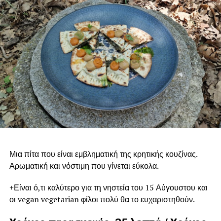
Δοκιμάζουμε αν έχει γίνει βυθίζοντας το μαχαίρι στη μέση
του ταψιού. Αν δεν βγει καθαρό ψήνουμε λίγο ακόμα.
Ξεφουρνίζουμε και αφήνουμε να κρυώσει .
Πασπαλίζουμε με ινδοκάρυδο και κόβουμε σε κομμάτια.
Πηγή:
https://zoumeoraia.okmarkets.gr
RELATED TOPICS:
FEATURED
DON'T MISS
Μαραθόπιτα
Μια πίτα που είναι εμβληματική της κρητικής κουζίνας.
Αρωματική και νόστιμη που γίνεται εύκολα.
+Είναι ό,τι καλύτερο για τη νηστεία του 15 Αύγουστου και
οι vegan vegetarian φίλοι πολύ θα το ευχαριστηθούν.