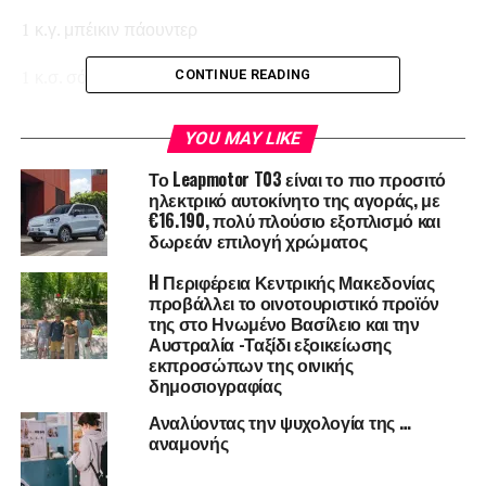
1 κ.γ. μπέικιν πάουντερ
1 κ.σ. σόδα
CONTINUE READING
1 φλιτζάνι τσαγιού ζάχαρη κρυσταλλική ή καφετιά
YOU MAY LIKE
Μισό φλιτζάνι τσαγιού νερό
Το Leapmotor T03 είναι το πιο προσιτό
ηλεκτρικό αυτοκίνητο της αγοράς, με
€16.190, πολύ πλούσιο εξοπλισμό και
1 φλιτζάνι ελαιόλαδο
δωρεάν επιλογή χρώματος
¾ φλιτζάνι τσαγιού πορτοκαλάδα
H Περιφέρεια Κεντρικής Μακεδονίας
προβάλλει το οινοτουριστικό προϊόν
1 ½ φλιτζάνι ινδοκάρυδο τριμμένο
της στο Ηνωμένο Βασίλειο και την
Αυστραλία -Ταξίδι εξοικείωσης
1 φλιτζάνι τσαγιού αμύγδαλα, χοντροκομμένα
εκπροσώπων της οινικής
δημοσιογραφίας
1 φλιτζάνι τσαγιού αποξηραμένα βερίκοκα ή χουρμάδες
Αναλύοντας την ψυχολογία της …
ψιλοκομμένους
αναμονής