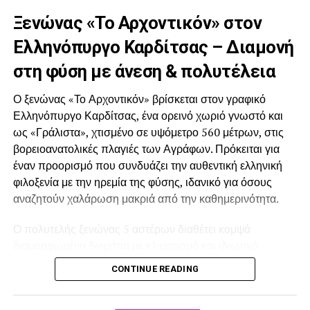
αγοράς», υπογράμμισε η
Ξενώνας «Το Αρχοντικόν» στον
Αντιπεριφερειάρχης Τουρισμού Βίκυ Χατζηβασιλείου.
Ελληνόπυργο Καρδίτσας – Διαμονή
στη φύση με άνεση & πολυτέλεια
-Κατά τη διάρκεια της έκθεσης πραγματοποιήθηκαν
στοχευμένες Β2Β
Ο ξενώνας «Το Αρχοντικόν» βρίσκεται στον γραφικό
συναντήσεις με επαγγελματίες διοργανωτές συνεδρίων
Ελληνόπυργο Καρδίτσας, ένα ορεινό χωριό γνωστό και
και ταξιδιών κινήτρων
ως «Γράλιστα», χτισμένο σε υψόμετρο 560 μέτρων, στις
(MICE), στους οποίους παρουσιάστηκαν οι δυνατότητες
βορειοανατολικές πλαγιές των Αγράφων. Πρόκειται για
της Κεντρικής
έναν προορισμό που συνδυάζει την αυθεντική ελληνική
Μακεδονίας ως συνεδριακού προορισμού. Με αφετηρία τη
φιλοξενία με την ηρεμία της φύσης, ιδανικό για όσους
Θεσσαλονίκη, η οποία
αναζητούν χαλάρωση μακριά από την καθημερινότητα.
πληροί όλες τις προϋποθέσεις για τη φιλοξενία μικρών και
μεγάλων συνεδρίων και
Ο πολυτελής ξενώνας 5 αστέρων διαθέτει κομψά
εκδηλώσεων, οι επισκέπτες έχουν τη δυνατότητα να
διαμορφωμένα δωμάτια με κλιματισμό και ιδιωτικό
πραγματοποιούν ημερήσιες
μπάνιο, προσφέροντας όλες τις σύγχρονες ανέσεις. Η
CONTINUE READING
εκδρομές σε σημαντικά σημεία ενδιαφέροντος, σε
24ωρη ρεσεψιόν, ο χώρος φύλαξης αποσκευών και το
απόσταση έως και 60 λεπτών,
δωρεάν ιδιωτικό πάρκινγκ εξασφαλίζουν μια άνετη και
συνδυάζοντας ιστορία, γαστρονομία και φυσικό πλούτο.