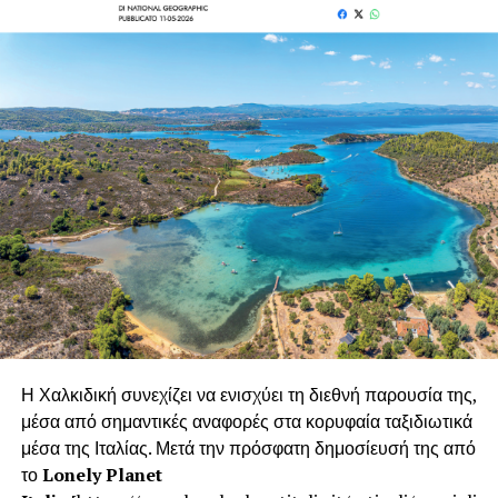
αναγνωριστεί ο αλιευτικός τουρισμός ως ένας
ανεκμετάλλευτος θησαυρός που προσφέρει όχι μόνο
αναψυχή αλλά και μια ευκαιρία για τη διατήρηση των
θαλάσσιων πόρων και του πολιτισμικού πλούτου.
Η Χαλκιδική συνεχίζει να ενισχύει τη διεθνή παρουσία της,
Ομάδα του
μέσα από σημαντικές αναφορές στα κορυφαία ταξιδιωτικά
μέσα της Ιταλίας. Μετά την πρόσφατη δημοσίευσή της από
BusinessWoman
το
Lonely Planet