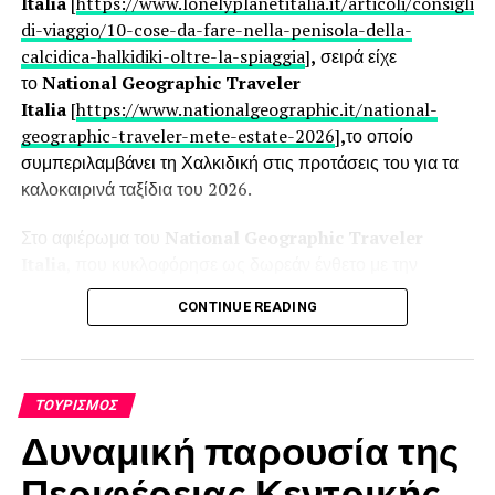
Italia
[
https://www.lonelyplanetitalia.it/articoli/consigli-
RELATED TOPICS:
di-viaggio/10-cose-da-fare-nella-penisola-della-
UP NEXT
calcidica-halkidiki-oltre-la-spiaggia
]
,
σειρά είχε
Θρησκευτικός Τουρισμός στην Ελλάδα
το
National Geographic Traveler
DON'T MISS
Italia
[
https://www.nationalgeographic.it/national-
ΕΞΩΤΙΚΟ ΜΑΡΑΚΕΣ: Η μεγαλύτερη έκπληξη!
geographic-traveler-mete-estate-2026
]
,
το οποίο
συμπεριλαμβάνει τη Χαλκιδική στις προτάσεις του για τα
καλοκαιρινά ταξίδια του 2026.
Στο αφιέρωμα του
National Geographic Traveler
Italia
, που κυκλοφόρησε ως δωρεάν ένθετο με την
κορυφαία ιταλική εφημερίδα
La Repubblica
, η Χαλκιδική
CONTINUE READING
βρίσκεται ανάμεσα στους προτεινόμενους προορισμούς,
ενώ τη «βιτρίνα» του άρθρου κοσμεί μια εντυπωσιακή
φωτογραφία από τον Διάπορο, αναδεικνύοντας τη
μοναδική φυσική ομορφιά της περιοχής. Το αφιέρωμα
ΤΟΥΡΙΣΜΌΣ
εξασφαλίζει σημαντική προβολή σε ένα ευρύ ιταλικό κοινό
Δυναμική παρουσία της
με υψηλό ταξιδιωτικό ενδιαφέρον.
Περιφέρειας Κεντρικής