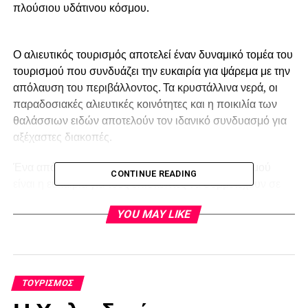
πλούσιου υδάτινου κόσμου.
Ο αλιευτικός τουρισμός αποτελεί έναν δυναμικό τομέα του
τουρισμού που συνδυάζει την ευκαιρία για ψάρεμα με την
απόλαυση του περιβάλλοντος. Τα κρυστάλλινα νερά, οι
παραδοσιακές αλιευτικές κοινότητες και η ποικιλία των
θαλάσσιων ειδών αποτελούν τον ιδανικό συνδυασμό για
αξέχαστες διακοπές.
Ένα από τα πλεονεκτήματα του αλιευτικού τουρισμού
CONTINUE READING
είναι η ευκαιρία για τους επισκέπτες να συμμετέχουν σε
παραδοσιακές μεθόδους αλιείας, εξοικειώνονται με τις
YOU MAY LIKE
τοπικές πρακτικές και επικοινωνούν με τους ντόπιους
αλιείς. Αυτή η αλληλεπίδραση δημιουργεί μια αίσθηση
κοινότητας και ενισχύει την πολιτιστική ανταλλαγή.
Επιπλέον, ο αλιευτικός τουρισμός προσφέρει μια
ΤΟΥΡΙΣΜΌΣ
μοναδική ευκαιρία για οικολογικό τουρισμό, καθώς