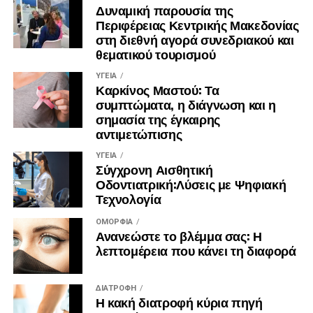
https://www.facebook.com/people/%CE%91%CF%81
Τσέχοι επισκέπτες έχουν τη δυνατότητα να γνωρίσουν
Δυναμική παρουσία της
%CE%95%CE%BB%CE%BB%CE%B7%CE%BD%CE%BF%CF%8
μοναδικές παραλίες, σημαντικά
Περιφέρειας Κεντρικής Μακεδονίας
στη διεθνή αγορά συνεδριακού και
ιστορικά μνημεία, περιοχές υψηλού φυσικού κάλλους και
θεματικού τουρισμού
την αυθεντική μακεδονική
γαστρονομία.
ΥΓΕΊΑ
Καρκίνος Μαστού: Τα
συμπτώματα, η διάγνωση και η
σημασία της έγκαιρης
αντιμετώπισης
ΥΓΕΊΑ
Σύγχρονη Αισθητική
Οδοντιατρική:Λύσεις με Ψηφιακή
Τεχνολογία
ΟΜΟΡΦΙΆ
Ανανεώστε το βλέμμα σας: Η
λεπτομέρεια που κάνει τη διαφορά
ΔΙΑΤΡΟΦΉ
Η κακή διατροφή κύρια πηγή