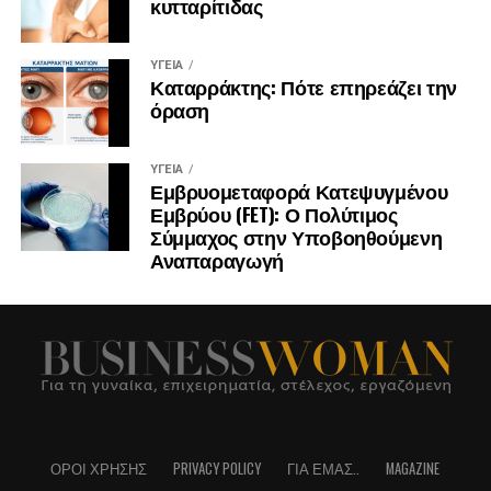
κυτταρίτιδας
ΥΓΕΊΑ
Καταρράκτης: Πότε επηρεάζει την
όραση
ΥΓΕΊΑ
Εμβρυομεταφορά Κατεψυγμένου
Εμβρύου (FET): Ο Πολύτιμος
Σύμμαχος στην Υποβοηθούμενη
Αναπαραγωγή
ΌΡΟΙ ΧΡΉΣΗΣ
PRIVACY POLICY
ΓΙΑ ΕΜΆΣ..
MAGAZINE