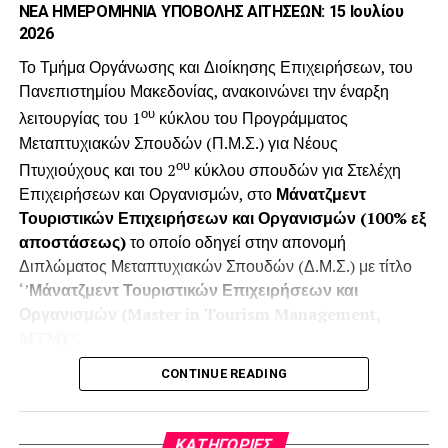
ΝΕΑ ΗΜΕΡΟΜΗΝΙΑ ΥΠΟΒΟΛΗΣ ΑΙΤΗΣΕΩΝ: 15 Ιουλίου
ανθεκτικότητα, η αγροτική οικονομία, η καινοτομία στη
2026
μεταποίηση και στο λιανεμπόριο τροφίμων, το marketing
και η λήψη αποφάσεων σε εθνικό και ευρωπαϊκό επίπεδο.
Το Τμήμα Οργάνωσης και Διοίκησης Επιχειρήσεων, του
Πανεπιστημίου Μακεδονίας, ανακοινώνει την έναρξη
Μετά από τρεις επιτυχημένους εκπαιδευτικούς κύκλους,
ου
λειτουργίας του 1
κύκλου του Προγράμματος
το Agrifood Leadership έχει ήδη υποστηρίξει την
Μεταπτυχιακών Σπουδών (Π.Μ.Σ.) για Νέους
ανάπτυξη 49 επαγγελματιών του αγροδιατροφικού τομέα,
ου
Πτυχιούχους και του 2
κύκλου σπουδών για Στελέχη
που σήμερα δραστηριοποιούνται σε όλη την αλυσίδα
Επιχειρήσεων και Οργανισμών, στο
Μάνατζμεντ
αξίας.
Τουριστικών Επιχειρήσεων και Οργανισμών (100% εξ
αποστάσεως)
το οποίο οδηγεί στην απονομή
Οι απόφοιτοι του προγράμματος δημιουργούν πλέον μια
Διπλώματος Μεταπτυχιακών Σπουδών (Δ.Μ.Σ.) με τίτλο
δραστήρια κοινότητα alumni, που συνεργάζεται,
‘’
Μάνατζμεντ Τουριστικών Επιχειρήσεων και
μοιράζεται καλές πρακτικές και συνδιαμορφώνει
Οργανισμών (Master in Tourism Management,
πρωτοβουλίες με θετικό αντίκτυπο στην ελληνική
MTM)’’.
αγροδιατροφή, ενισχύοντας ακόμη περισσότερο την αξία
και τη δυναμική του προγράμματος.
CONTINUE READING
Στο Π.Μ.Σ. γίνονται δεκτοί πτυχιούχοι Τμημάτων ΑΕΙ και
ΑΤΕΙ της ημεδαπής ή αντίστοιχων ομοταγών ιδρυμάτων
Το Agrifood Leadership περιλαμβάνει μια σειρά από
της αλλοδαπής σύμφωνα με την ισχύουσα νομοθεσία.
βιωματικά τριήμερα εκπαιδευτικά ταξίδια σε διαφορετικές
KΑΤΗΓΟΡΊΕΣ