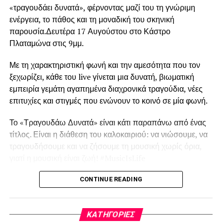
διαχείρισης αποβλήτων, το SOWISE
+ θα υποστηρίξει
«τραγουδάει δυνατά», φέρνοντας μαζί του τη γνώριμη
το σύγχρονο μοντέλο κυκλικής αστικής-βιομηχανικής
ενέργεια, το πάθος και τη μοναδική του σκηνική
συμβίωσης.
παρουσία.Δευτέρα 17 Αυγούστου στο Κάστρο
Πλαταμώνα στις 9μμ.
Το SOWISE+ θα δημιουργήσει την πρώτη στο είδος της
πολυλειτουργική βιοδιυλιστηριακή μονάδα, η οποία θα
Με τη χαρακτηριστική φωνή και την αμεσότητα που τον
μετατρέπει δύο ροές αποβλήτων σε υλικά υψηλής αξίας.
ξεχωρίζει, κάθε του live γίνεται μια δυνατή, βιωματική
Τα χωριστά συλλεγόμενα αστικά απόβλητα (βιοαπόβλητα
εμπειρία γεμάτη αγαπημένα διαχρονικά τραγούδια, νέες
και απορροφητικά προϊόντα υγιεινής, π.χ. πάνες,
επιτυχίες και στιγμές που ενώνουν το κοινό σε μία φωνή.
σερβιέτες) θα μετατρέπονται σε πολυμερή (πλαστικό) και
κυτταρίνη.
Το «Τραγουδάω Δυνατά» είναι κάτι παραπάνω από ένας
τίτλος. Είναι η διάθεση του καλοκαιριού: να νιώσουμε, να
Σε πλήρη κλίμακα, το έργο στοχεύει στην παραγωγή
τραγουδήσουμε και να ζήσουμε τη μουσική χωρίς όρια,
περίπου 230 τόνων πολυμερών ετησίως, με υψηλή
γιατί η μουσική είναι ζωή! #MusicIsLife
καθαρότητα και ανταγωνιστικά χαρακτηριστικά.
Παράλληλα, η υποδομή για τα απορροφητικά προϊόντα
Στο πλευρό του Στέλιου Ρόκκου η Έλενα Παναγιωτίδου.
CONTINUE READING
υγιεινής θα συνδεθεί με εξειδικευμένη τεχνολογική
μονάδα με στόχο την παραγωγή έως και 700 τόνων
Αυτό το καλοκαίρι, τραγουδάμε δυνατά. Μαζί.
υψηλής ποιότητας κυτταρίνης ετησίως.
KΑΤΗΓΟΡΊΕΣ