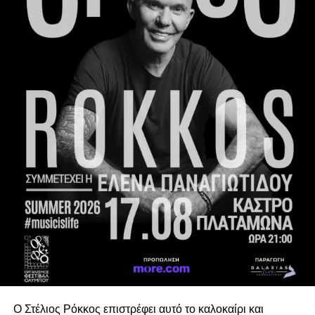
υψηλής αξίας.
Από την Ελλάδα στο SOWISE
+ συμμετέχει η ena
Σύμβουλοι Ανάπτυξης.
Η εναρκτήρια συνάντηση έφερε κοντά την ομάδα έργου σε
πλήρη σύνθεση και με στόχο την εμπέδωση του κοινού
οράματος από όλους τους συμμετέχοντες ερευνητικούς
οργανισμούς, την ολοκληρωμένη τεχνική προσέγγιση, το
πλάνο εργασίας και τα πρώτα βήματα υλοποίησης. Κατά
τη διάρκεια της συνάντησης οι εταίροι συζήτησαν τις
επιστημονικές, τεχνικές, βιομηχανικές και κοινωνικές
διαστάσεις του έργου, θέτοντας τις βάσεις για την
πενταετή συνεργασία.
Το SOWISE
+ συνεισφέρει στις τεχνολογικές
καινοτομίες μετατροπής αστικών αποβλήτων σε
βιώσιμα, βιοβασισμένα υλικά. Ενσωματώνοντας την
επιστημονική γνώση σε πραγματικά συστήματα
Ο Στέλιος Ρόκκος επιστρέφει αυτό το καλοκαίρι και