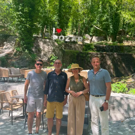
ημέρα που χάθηκε. Τέλος, η εκδήλωση
έκλεισε με την τήρηση ενός λεπτού σιγής στη μνήμη του
αλησμόνητου κατακτητή των
κορυφών.
Η εκδήλωση τελούσε υπό την αιγίδα της Περιφέρειας
Κεντρικής Μακεδονίας καθώς και του
Τμήματος Προστασίας και Προαγωγής της Δημόσιας
Υγείας της Αντιδημαρχίας Κοινωνικής
Πολιτικής, Υγείας και Πρόνοιας του Δήμου Θεσσαλονίκης.
RELATED TOPICS:
FEATURED
UP NEXT
Νέα Γεωργία Νέα Γενιά | «Προωθώντας την
βιώσιμη υδατοκαλλιέργεια μικρής κλίμακας στη
Μεσόγειο»
DON'T MISS
Τριήμερο του Προγράμματος Agrifood