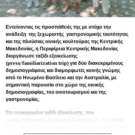
Leadership στο Λουτράκι και τη Νεμέα
Εντείνοντας τις προσπάθειές της με στόχο την
ανάδειξη της ξεχωριστής γαστρονομικής ταυτότητας
και της πλούσιας οινικής κουλτούρας της Κεντρικής
Μακεδονίας, η Περιφέρεια Κεντρικής Μακεδονίας
διοργάνωσε ταξίδι εξοικείωσης
(press/fam
iliarization
trip) για δύο διακεκριμένους
δημοσιογράφους και διαμορφωτές κοινής γνώμης
από το Ηνωμένο Βασίλειο και την Αυστραλία, με
σημαντική παρουσία στο χώρο της οινικής
δημοσιογραφίας, του οινοτουρισμού και της
γαστρονομίας.
Στο συγκεκριμένο ταξίδι εξοικείωσης, που
πραγματοποιήθηκε το χρονικό διάστημα 26 – 31 Ιουλίου
2026, συμμετείχαν ο κ. Andrew Catchpole, αρχισυντάκτης
του κορυφαίου βρετανικού περιοδικού «
Harpers Wine &