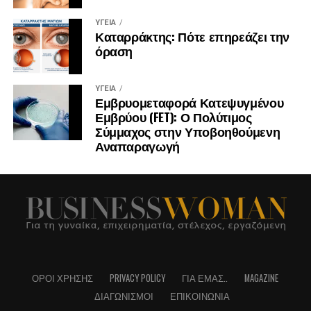
ΥΓΕΊΑ
Καταρράκτης: Πότε επηρεάζει την
όραση
ΥΓΕΊΑ
Εμβρυομεταφορά Κατεψυγμένου
Εμβρύου (FET): Ο Πολύτιμος
Σύμμαχος στην Υποβοηθούμενη
Αναπαραγωγή
ΌΡΟΙ ΧΡΉΣΗΣ
PRIVACY POLICY
ΓΙΑ ΕΜΆΣ..
MAGAZINE
ΔΙΑΓΩΝΙΣΜΟΊ
ΕΠΙΚΟΙΝΩΝΊΑ