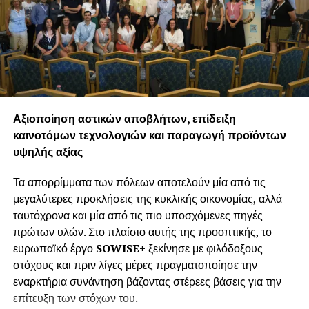
Μετά την άφιξη τους στη Θεσσαλονίκη, οι δύο
φιλοξενούμενοι δημοσιογράφοι επισκέφθηκαν την
οινοποιητική ζώνη ΠΓΕ Αγίου Όρους και διανυκτέρευσαν
στην Ιερά Μεγίστη Μονή Βατοπεδίου. Τις επόμενες
ημέρες, οι κ.κ. Catchpole και Lazarou βρέθηκαν στις
Περιφερειακές Ενότητες Χαλκιδικής, Σερρών και Πέλλας.
Στη διάρκεια της περιήγησής τους, με τη συνοδεία και
Αξιοποίηση αστικών αποβλήτων, επίδειξη
καθοδήγηση των στελεχών τουρισμού της Περιφέρειας
καινοτόμων τεχνολογιών και παραγωγή προϊόντων
Κεντρικής Μακεδονίας, οι δύο φιλοξενούμενοι
υψηλής αξίας
επισκέφθηκαν τοπικά οινοποιεία και ξεναγήθηκαν σε
ιστορικούς τόπους όπως η Ιερά Μονή Τιμίου Προδρόμου
Τα απορρίμματα των πόλεων αποτελούν μία από τις
Σερρών, το αρχαιολογικό μουσείο Πέλλας και το
μεγαλύτερες προκλήσεις της κυκλικής οικονομίας, αλλά
πρόσφατα αποκατεστημένο Ανάκτορο της Πέλλας,
ταυτόχρονα και μία από τις πιο υποσχόμενες πηγές
ακολουθώντας τα βήματα του Μεγάλου Αλεξάνδρου και
πρώτων υλών. Στο πλαίσιο αυτής της προοπτικής, το
του Φίλιππου Β’. Ακόμη, οι δύο καλεσμένοι απόλαυσαν τη
ευρωπαϊκό έργο
SOWISE
+
ξεκίνησε με φιλόδοξους
φύση του όρους Βόρας, επισκέφτηκαν τα Λουτρά Πόζαρ
στόχους και πριν λίγες μέρες πραγματοποίησε την
και ολοκλήρωσαν το ταξίδι τους με δείπνο και νυχτερινό
εναρκτήρια συνάντηση βάζοντας στέρεες βάσεις για την
περίπατο στην παραλία της Θεσσαλονίκης.
επίτευξη των στόχων του.