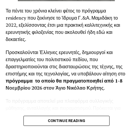
Η διαδικασία παραχώρησης κινήτρων για την
αποτελεσματικότερη απόδοση και την ταχύτατη
Τα πέντε του χρόνια κλείνει φέτος το πρόγραμμα
προσαρμογή των νέων στελεχών εγκυμονεί κινδύνους
residency που ξεκίνησε το Ίδρυμα Γ.&Α. Μαμιδάκη το
και αρκετές φορές προκαλεί αδιέξοδα στην ίδια την
2022, εξελίσσοντας έτσι μια πρακτική καλλιτεχνικής και
επιχείρηση.
ερευνητικής φιλοξενίας που ακολουθεί ήδη εδώ και
δεκαετίες.
Πρώτον
γιατί οι προσωπικές φιλοδοξίες του
εργαζόμενου δεν ταυτίζονται με του στόχους του
Προσκαλούνται Έλληνες ερευνητές, δημιουργοί και
επιχειρηματία
επαγγελματίες του πολιτιστικού πεδίου, που
δραστηριοποιούνται στις διασταυρώσεις της τέχνης, της
Δεύτερον
γιατί το αναμενόμενο αποτέλεσμα
επιστήμης και της τεχνολογίας, να υποβάλουν αίτηση στο
προσδοκιών
και σχέσης μεταξύ
εργαζόμενου και
πρόγραμμα το οποίο θα πραγματοποιηθεί από 1-8
εργοδότη δεν βασίζονται στο ίδιο οικονομικό, κοινωνικό
Νοεμβρίου 2026 στον Άγιο Νικόλαο Κρήτης.
και στοχευμένο ορθολογιστικά μοντέλο Διοίκησης.
Το πρόγραμμα αποτελεί μια πλατφόρμα συλλογικής
Τρίτον γιατί η πιθανή
αρνητικήσχέση εξάρτησης
,
ή
μάθησης, ανταλλαγής και πειραματισμού. Πρόκειται για
έλλειψη αυτονομίας , η μη εφαρμογή σωστής κατανομής
μια εντατική εβδομάδα όπου μέσα έσα από διαλέξεις,
αρμοδιοτήτων, η μη αποδοχή της όποιας μορφής
CONTINUE READING
εργαστήρια και συλλογική έρευνα, οι συμμετέχοντες θα
πρωτοβουλίας και τέλος η ύπαρξη μόνιμης εργασιακής
εξερευνήσουν τις φιλοσοφικές, οικολογικές και κοινωνικές