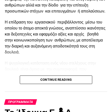
τωνεπιχειρήσεων»
ανθρώπων αλλά και την δίοδο για την επίτευξη
DON'T MISS
προσωπικών στόχων και επιτευγμάτων ή απολαύσεων.
Διενέργεια 2ης Ημερίδας στο πλαίσιο της
υλοποίησης του έργου
Η επίδραση του εργασιακού περιβάλλοντος μέσω του
οποίου το άτομο αποκτά γνώσεις, αναπτύσσει ικανότητες
και δεξιοτεχνίες και εφαρμόζει αξίες και αρχές βοηθά
στην κοινωνικοποίηση των ανθρώπων, με αποτέλεσμα
την διαρκή και αυξανόμενη αποδοτικότητά τους στη
δουλειά.
Η ψυχολογική κατάσταση ενός νέου στελέχους στην
δουλειά είναι όμοια με την συμπεριφορά που
παρουσιάζει κάποιος που αργοπορεί σε μια κοινωνική
CONTINUE READING
εκδήλωση.
Επειδή αισθάνεται άβολα , αμήχανα και περίεργα ίσως το
πιο πιθανόν είναι να μην δύναται να εκφραστεί άνετα και
ΠΡΟΓΡΆΜΜΑΤΑ
ελεύθερα εκτός αν κάποιος αναλάβει τουλάχιστον για τα
Το Ίδρυμα Γ. & Α.
πρώτα λεπτά να τον απασχολήσει και να του εκδηλώσει