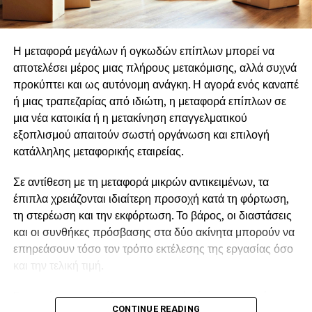
ανάπτυξης των στελεχών
Οι αιτήσεις μόλις άνοιξαν και μπορούν να υποβάλλονται
έως την
Κυριακή 9 Αυγούστου 2026, αποκλειστικά
εφαρμόζοντας την στρατηγική ανταλλαγμάτων <<
από την ιστοσελίδα του Ιδρύματος .
κερδίζω – κερδίζεις >>
Η μεταφορά μεγάλων ή ογκωδών επίπλων μπορεί να
αποτελέσει μέρος μιας πλήρους μετακόμισης, αλλά συχνά
Για πληροφορίες και
Υποβολή της Αίτησης
δείτε
ΕΔΩ
.
παραχωρώντας στον εργαζόμενο την δυνατότητα να
προκύπτει και ως αυτόνομη ανάγκη. Η αγορά ενός καναπέ
συμμετέχει στους στόχους και τις νόρμες της
Αιτήσεις μέσω email, τηλεφωνικώς ή με άλλο τρόπο εκτός
ή μιας τραπεζαρίας από ιδιώτη, η μεταφορά επίπλων σε
επιχείρησης.
της επίσημης αίτησης στην ιστοσελίδα δεν γίνονται
μια νέα κατοικία ή η μετακίνηση επαγγελματικού
δεκτές.
εξοπλισμού απαιτούν σωστή οργάνωση και επιλογή
Ρούλα
κατάλληλης μεταφορικής εταιρείας.
Κωτούδ
Πληροφορίες για το θεσμό και για τα προηγούμενα
residencies θα βρείτε
ΕΔΩ
Σε αντίθεση με τη μεταφορά μικρών αντικειμένων, τα
Σύμβουλος
έπιπλα χρειάζονται ιδιαίτερη προσοχή κατά τη φόρτωση,
Επικοινωνία
Φωτογραφίες θα βρείτε ΕΔΩ
τη στερέωση και την εκφόρτωση. Το βάρος, οι διαστάσεις
Ιδιοκτήτρια της KPR CONSULTING
και οι συνθήκες πρόσβασης στα δύο ακίνητα μπορούν να
———————————–
επηρεάσουν τόσο τον τρόπο εκτέλεσης της εργασίας όσο
και την τελική τιμή.
Το
Ίδρυμα Γ. & Α. Μαμιδάκη
έχει ως αποστολή του την
ενίσχυση και προώθηση της σύγχρονης τέχνης και
Για αυτό, πριν επιλέξετε μεταφορική, είναι σημαντικό να
πολιτισμού, τη μετάδοση γνώσης και τη στήριξη της
CONTINUE READING