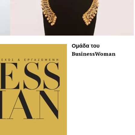
Ομάδα του
BusinessWoman