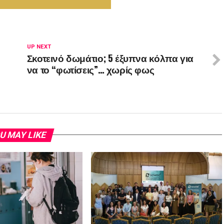
UP NEXT
Σκοτεινό δωμάτιο; 5 έξυπνα κόλπα για
να το “φωτίσεις”… χωρίς φως
U MAY LIKE