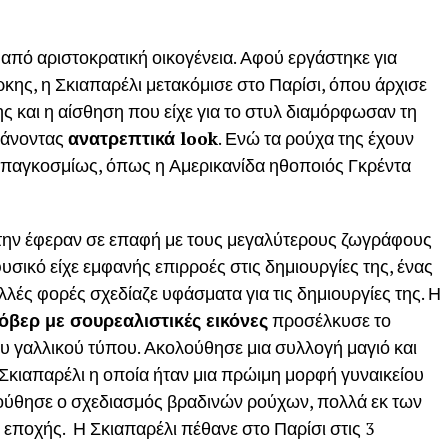
 από αριστοκρατική οικογένεια. Αφού εργάστηκε για
κης, η Σκιαπαρέλι μετακόμισε στο Παρίσι, όπου άρχισε
της και η αίσθηση που είχε για το στυλ διαμόρφωσαν τη
κάνοντας
ανατρεπτικά
look
. Ενώ τα ρούχα της έχουν
ς παγκοσμίως, όπως η Αμερικανίδα ηθοποιός Γκρέντα
την έφεραν σε επαφή με τους μεγαλύτερους ζωγράφους
 φυσικό είχε εμφανής επιρροές στις δημιουργίες της, ένας
λλές φορές σχεδίαζε υφάσματα για τις δημιουργίες της. Η
βερ με σουρεαλιστικές εικόνες
προσέλκυσε το
υ γαλλικού τύπου. Ακολούθησε μια συλλογή μαγιό και
Σκιαπαρέλι η οποία ήταν μια πρώιμη μορφή γυναικείου
λούθησε ο σχεδιασμός βραδινών ρούχων, πολλά εκ των
 εποχής. Η Σκιαπαρέλι πέθανε στο Παρίσι στις 3