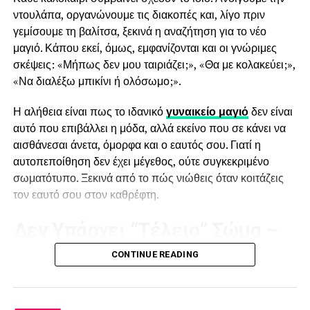
Μερικά από τα υλικά που κυριάρχησαν στις μοναδικές του
ντουλάπα, οργανώνουμε τις διακοπές και, λίγο πριν
δημιουργίες ήταν η οργάντζα, το μαλλί, το τούλι και το
γεμίσουμε τη βαλίτσα, ξεκινά η αναζήτηση για το νέο
μετάξι . Το make up που χρησιμοποιήθηκε ήταν και αυτό
μαγιό. Κάπου εκεί, όμως, εμφανίζονται και οι γνώριμες
talk of the town , ήθελαν να δώσουν μια όψη μαριονέτας-
σκέψεις: «Μήπως δεν μου ταιριάζει;», «Θα με κολακεύει;»,
πορσελάνινης κούκλας και κατά την γνώμη μου πιο
«Να διαλέξω μπικίνι ή ολόσωμο;».
εύστοχο make up δεν θα μπορούσε να ήταν.
Η αλήθεια είναι πως το ιδανικό
γυναικείο μαγιό
δεν είναι
αυτό που επιβάλλει η μόδα, αλλά εκείνο που σε κάνει να
αισθάνεσαι άνετα, όμορφα και ο εαυτός σου. Γιατί η
αυτοπεποίθηση δεν έχει μέγεθος, ούτε συγκεκριμένο
σωματότυπο. Ξεκινά από το πώς νιώθεις όταν κοιτάζεις
τον εαυτό σου στον καθρέφτη.
Δεν Υπάρχει “Τέλειο” Σώμα –
Υπάρχει το Κατάλληλο Μαγιό
CONTINUE READING
Τα τελευταία χρόνια, η μόδα κάνει ένα σημαντικό βήμα
Είναι ένα show που πρέπει να δείτε. Είναι ένα show που
προς τη φυσικότητα. Οι συλλογές δεν απευθύνονται
ξεπερνάει κατά πολύ τα όρια της μόδας και αγγίζει και