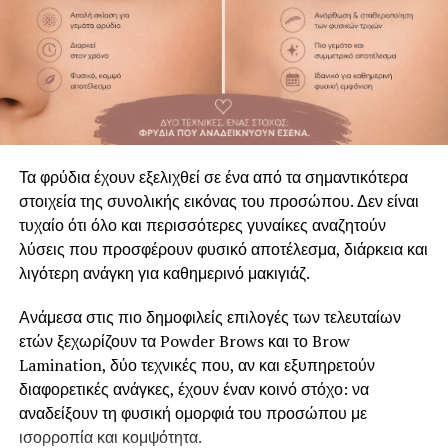
Τα φρύδια έχουν εξελιχθεί σε ένα από τα σημαντικότερα
στοιχεία της συνολικής εικόνας του προσώπου. Δεν είναι
Ένα ποιοτικό μαγιό ξεχωρίζει από την πρώτη στιγμή. Δεν
τυχαίο ότι όλο και περισσότερες γυναίκες αναζητούν
είναι μόνο το σχέδιο ή το χρώμα, αλλά η εφαρμογή του
λύσεις που προσφέρουν φυσικό αποτέλεσμα, διάρκεια και
στο σώμα, η αίσθηση του υφάσματος και η ελευθερία
λιγότερη ανάγκη για καθημερινό μακιγιάζ.
κινήσεων που προσφέρει.
Ανάμεσα στις πιο δημοφιλείς επιλογές των τελευταίων
Όταν το μαγιό εφαρμόζει σωστά, δεν χρειάζεται να το
ετών ξεχωρίζουν τα Powder Brows και το Brow
διορθώνεις συνεχώς, ούτε να σκέφτεσαι αν σε κολακεύει.
Lamination, δύο τεχνικές που, αν και εξυπηρετούν
Ακολουθεί φυσικά το σώμα, προσφέρει στήριξη όπου
διαφορετικές ανάγκες, έχουν έναν κοινό στόχο: να
χρειάζεται και σου επιτρέπει να απολαμβάνεις πραγματικά
αναδείξουν τη φυσική ομορφιά του προσώπου με
το καλοκαίρι — είτε βρίσκεσαι σε μια ξαπλώστρα, είτε
ισορροπία και κομψότητα.
κολυμπάς, είτε απολαμβάνεις ένα cocktail δίπλα στη