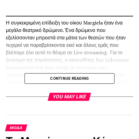
Η συγκεκριμένη επίδειξη του οίκου Margiela ήταν ένα
μεγάλο θεατρικό δρώμενο. Ένα δρώμενο που
εξελίσσονταν μπροστά στα μάτια των θεατών που ήταν
τυχεροί να παραβρίσκονται εκεί και όλους εμάς που
βλέπαμε όλο αυτό το θέαμα σε Live streaming. Για το
ξεκίνημα της παράστασης, ο σκηνοθέτης Baz Luhrmann
δημιούργησε ένα φιλμ νουάρ με ένα inspo των
πραγμάτων που θα ακολουθήσουν. Οι πρωταγωνιστές
CONTINUE READING
μας βγαλμένοι από μια άλλη πιο σκοτεινή εποχή , μέσα
από τον υπόκοσμο και τα σκοτάδια του άλλοτε φωτεινού
Παρισιού. Η εποχή αυτή δεν είναι άλλη από την Belle
YOU MAY LIKE
Epoque.
ΜΌΔΑ
Ο,τι περπάτησε σε αυτή την πασαρέλα θα μπορούσε να
είναι κομμάτι αυτού του freak show, με φιγούρες που