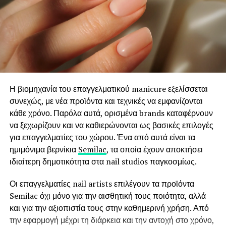
μαύρο μπικίνι ή μια minimal γραμμή είναι επιλογές που
δημιουργώντας ένα πιο γεμάτο και περιποιημένο
δύσκολα θα φύγουν ποτέ από τη μόδα. Γιατί το
αποτέλεσμα χωρίς μόνιμες παρεμβάσεις.
πραγματικό στυλ δεν ακολουθεί απλώς τις τάσεις· τις
Το Brow Lamination έχει αγαπηθεί ιδιαίτερα γιατί
προσαρμόζει στην προσωπικότητα εκείνου που τις φορά.
προσφέρει ένα σύγχρονο, ανεπιτήδευτο look που
ακολουθεί τις διεθνείς τάσεις ομορφιάς. Παράλληλα, δίνει
τη δυνατότητα σε κάθε γυναίκα να διατηρεί ένα
καλοσχηματισμένο αποτέλεσμα στην καθημερινότητά της
Η βιομηχανία του επαγγελματικού manicure εξελίσσεται
με ελάχιστη προσπάθεια.
συνεχώς, με νέα προϊόντα και τεχνικές να εμφανίζονται
κάθε χρόνο. Παρόλα αυτά, ορισμένα brands καταφέρνουν
Η επιλογή ανάμεσα στις δύο τεχνικές εξαρτάται από τις
να ξεχωρίζουν και να καθιερώνονται ως βασικές επιλογές
προσωπικές ανάγκες, τη φυσική πυκνότητα των φρυδιών
για επαγγελματίες του χώρου. Ένα από αυτά είναι τα
και το επιθυμητό αισθητικό αποτέλεσμα. Κάποιες γυναίκες
ημιμόνιμα βερνίκια
Semilac
, τα οποία έχουν αποκτήσει
αναζητούν τη διάρκεια και τη διακριτική σκίαση των
ιδιαίτερη δημοτικότητα στα nail studios παγκοσμίως.
Powder Brows, ενώ άλλες προτιμούν τη φυσικότητα και
την ευελιξία που προσφέρει το Brow Lamination.
Οι επαγγελματίες nail artists επιλέγουν τα προϊόντα
Semilac όχι μόνο για την αισθητική τους ποιότητα, αλλά
Όποια κι αν είναι η επιλογή, η σύγχρονη αισθητική
και για την αξιοπιστία τους στην καθημερινή χρήση. Από
στρέφεται ολοένα και περισσότερο σε τεχνικές που
την εφαρμογή μέχρι τη διάρκεια και την αντοχή στο χρόνο,