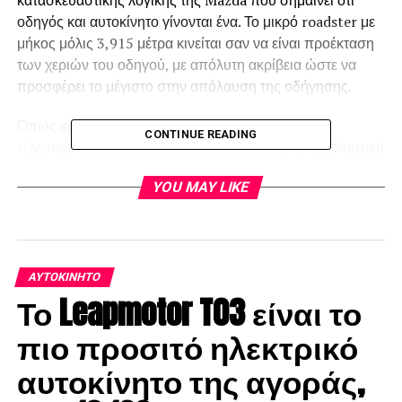
οδηγός και αυτοκίνητο γίνονται ένα. Το μικρό roadster με
μήκος μόλις 3,915 μέτρα κινείται σαν να είναι προέκταση
των χεριών του οδηγού, με απόλυτη ακρίβεια ώστε να
προσφέρει το μέγιστο στην απόλαυση της οδήγησης.
Όπως και κάθε γενιά του Mazda MX-5, έτσι και η
CONTINUE READING
τελευταία έχει εξαιρετικές αναλογίες, χάρη στη σχεδιαστική
φιλοσοφία “Kodo” της ιαπωνικής εταιρείας. Το μικρό
YOU MAY LIKE
roadster μεταδίδει την αίσθηση της κίνησης ακόμα και
σταματημένο, πιστό κάθε στιγμή στην λογική της μέγιστης
ευχαρίστησης κατά την οδήγησης.
ΑΥΤΟΚΊΝΗΤΟ
Το Leapmotor T03 είναι το
πιο προσιτό ηλεκτρικό
αυτοκίνητο της αγοράς,