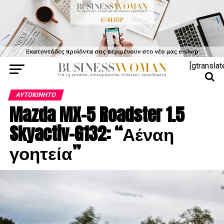
[gtranslat
ΑΥΤΟΚΊΝΗΤΟ
Mazda MX-5 Roadster 1.5
Skyactiv-G132: “Αέναη
γοητεία”