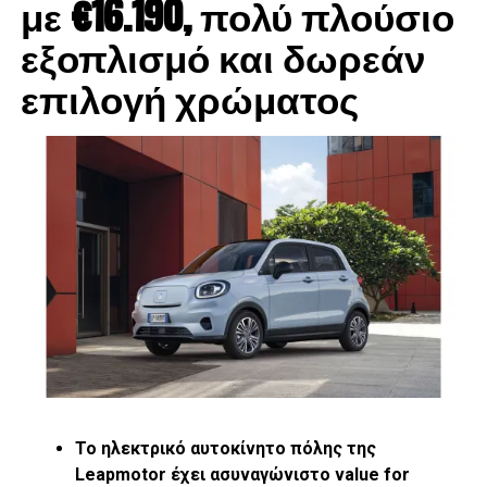
με €16.190, πολύ πλούσιο
εξοπλισμό και δωρεάν
επιλογή χρώματος
Αξίζει να σημειώσουμε ότι την περασμένη χρονιά το
μοντέλο δέχτηκε μια σημαντική αναβάθμιση και πλέον
όλες οι εκδόσεις πλέον διαθέτουν στο βασικό εξοπλισμό
τους το Apple Carplay / Android Auto, σημαντική
προσθήκη για να παραμένει ο οδηγός συνέχεια
συνδεδεμένος ακόμα και όταν έχει τα χέρια στο τιμόνι και
τα μάτια στο δρόμο. Μία άλλη σημαντική λεπτομέρεια είναι
ότι σε όλες τις εκδόσεις προστίθεται νέα ασημένια ραφή
στα καθίσματα, στο λεβιέ ταχυτήτων, στη χούφτα, στο
τιμόνι και στις εσωτερικές επενδύσεις των θυρών.
Με το μικρότερο κινητήρα της γκάμας, τον 1.5 Skyactiv-
G132 η ισχύς των 132 ίππων και η ροπή των 152 Nm
Το ηλεκτρικό αυτοκίνητο πόλης της
μπορεί να μην φαίνονται μεγέθη ικανά για σπορ επιδόσεις
Leapmotor έχει ασυναγώνιστο
value
for