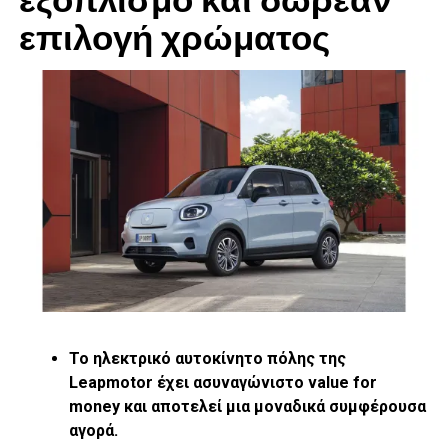
επιλογή χρώματος
Mercedes-Benz A 250 e, designo mountaingrau magno,
Leder schwarz/flamencorot;Kraftstoffverbrauch gewichtet
1,5-1,4 l/100 km, CO2-Emissionen gewichtet 34-33 g/km,
Stromverbrauch gewichtet 15,0-14,8 kWh/100 km*
Mercedes-Benz A 250 e, designo mountain grey magno,
Leather black/flamenco red;Weighted fuel consumption
Το ηλεκτρικό αυτοκίνητο πόλης της
1.5-1.4 l/100 km, weighted CO2 emissions 34-33 g/km,
Leapmotor έχει ασυναγώνιστο
value
for
weighted power consumption 15.0-14.8 kWh/100 km*
money και αποτελεί μια μοναδικά συμφέρουσα
Ως γνωστόν, ο ηλεκτροκινητήρας αποδίδει τη μέγιστη
αγορά.