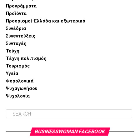
Ποτέ δεν είναι αργά μπορείτε να ξεκινήσετε την
Προγράμματα
προσπάθεια από σήμερα.
Προϊόντα
Προορισμοί-Ελλάδα και εξωτερικό
Ισορροπημένη διατροφή, ενυδάτωση, μακριά από τρανς
Συνέδρια
λιπαρά και επεξεργασμένες τροφές.
Συνεντεύξεις
Συνταγές
πηγή:
https://zoumeoraia.okmarkets.gr/i-kaki-diatrofi-
Τεύχη
kyria-pigi-kyttaritidas/
Τέχνη πολιτισμός
Τουρισμός
Υγεία
Φορολογικά
Ψυχαγωγήσου
Ψυχολογία
BUSINESSWOMAN FACEBOOK