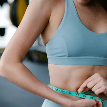
αντιμετωπίζει την ίνωση.
Θα πρέπει να δώσουμε προτεραιότητα σε μια ποικίλη,
χαμηλή σε τοξίνες διατροφή, πλούσια σε αντιοξειδωτικά
και άπαχες πρωτεΐνες, για να διατηρήσετε την
ελαστικότητα του δέρματος και έτσι να υποστηρίξετε την
υγιή κυκλοφορία του αίματος…
Κρυμμένο αλάτι
Το νάτριο, δηλ. το αλάτι, είναι ο κύριος ένοχος πίσω από
το οιδηματώδες συστατικό της κυτταρίτιδας.
Κατακρατώντας νερό στους ενδιάμεσους ιστούς, αυξάνει
την εσωτερική πίεση και προκαλεί την άνοδο των
λιπαρών αποθέσεων στην επιφάνεια.
Το συνηθισμένο λάθος δεν είναι τόσο το επιτραπέζιο αλάτι
όσο το «κρυμμένο» νάτριο στα υπερεπεξεργασμένα
τρόφιμα, ή τους κύβους ζωμού, τρόφιμα που προκαλούν