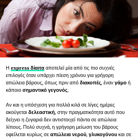
Ποια τα οφέλη της νηστείας;
Σωματικό Βάρος
Μελέτες έχουν δείξει ότι κατά την περίοδο της νηστείας
υπάρχει μία μείωση της τάξης των 200 kcal στην
ενεργειακή πρόσληψη σε σχέση με τον υπόλοιπο χρόνο.
Η νηστεία συμβάλλει στο αρνητικό ισοζύγιο ενέργειας και
φαίνεται να οδηγεί σε μείωση βάρους και σωματικού
Η
express δίαιτα
αποτελεί μία από τις πιο συχνές
λίπους. Εγώ όσους ξεκινώ με πλάνο νηστείας του κάνω
επιλογές όταν υπάρχει πίεση χρόνου για γρήγορη
λιπομέτρηση, στην αρχή και στο τέλος, όπου πάντα
απώλεια βάρους, όπως πριν από
διακοπές
, έναν
γάμο
ή
παρατηρώ μείωση και στο βάρος και στο λίπος.
κάποιο
σημαντικό γεγονός
.
Μειωμένα Επίπεδα Χοληστερόλης
Αν και η υπόσχεση για πολλά κιλά σε λίγες ημέρες
ακούγεται
δελεαστική
, στην πραγματικότητα αυτό που
Λόγω της αποχής από τρόφιμα ζωικής προέλευσης,
δείχνει η ζυγαριά δεν αντιστοιχεί πάντα σε απώλεια
αποτελεί μια πολύ καλή ευκαιρία για τη μείωση των
λίπους. Πολύ συχνά, η γρήγορη μείωση του βάρους
κορεσμένων λιπαρών και κατ’ επέκταση μια μείωση στις
οφείλεται κυρίως σε
απώλεια νερού
,
γλυκογόνου
και σε
τιμές της χοληστερόλης και των τριγλυκεριδίων. Αυτά