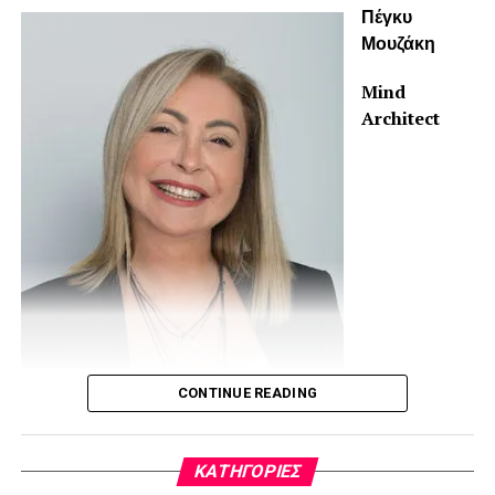
Πέγκυ
Μουζάκη
Mind
Architect
CONTINUE READING
www.peggymouzaki.com
email:
peg.mouzaki@gmail.com
KΑΤΗΓΟΡΊΕΣ