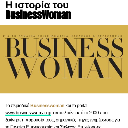
Η ιστορία του
BusinessWoman
Το περιοδικό
Businesswoman
και το portal
www.businesswoman.gr
, αποτελούν, από το 2000 που
ξεκίνησε η παρουσία τους, σημαντικές πηγές ενημέρωσης για
τη Γυναίκα Επιχειρηματία και Στέλεχος Επιχείρησης.