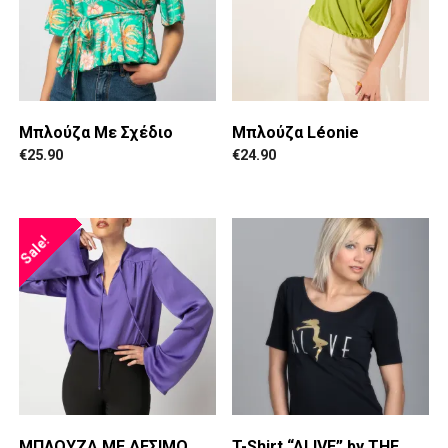
Μπλούζα Με Σχέδιο
Μπλούζα Léonie
€
25.90
€
24.90
Sale!
ΜΠΛΟΥΖΑ ΜΕ ΔΕΣΙΜΟ
T-Shirt “ALIVE” by THE