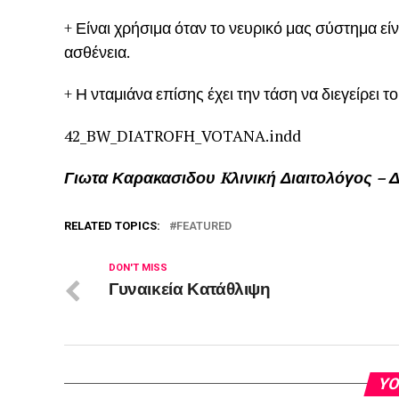
+ Είναι χρήσιμα όταν το νευρικό μας σύστημα ε
ασθένεια.
+ Η νταμιάνα επίσης έχει την τάση να διεγείρει τ
42_BW_DIATROFH_VOTANA.indd
Γιωτα Καρακασιδου Kλινική Διαιτολόγος – 
RELATED TOPICS:
FEATURED
DON'T MISS
Γυναικεία Κατάθλιψη
YO