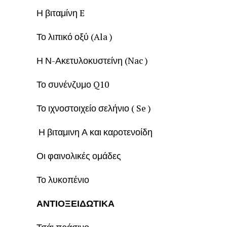
Η βιταμίνη E
Το λιπικό οξύ (Ala )
Η Ν-Ακετυλοκυστείνη (Nac )
Το συνένζυμο Q10
Το ιχνοστοιχείο σελήνιο ( Se )
Η βιταμινη Α και καροτενοίδη
Οι φαινολικές ομάδες
Το λυκοπένιο
ΑΝΤΙΟΞΕΙΔΩΤΙΚΑ