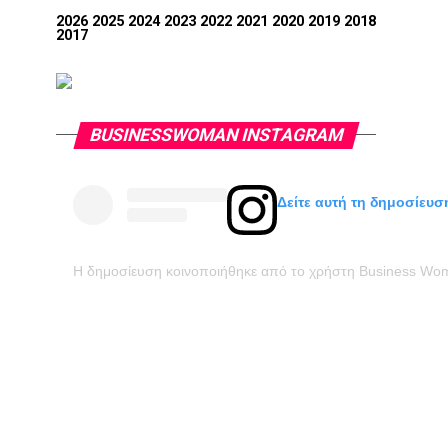
2026
2025
2024
2023
2022
2021
2020
2019
2018
2017
BUSINESSWOMAN INSTAGRAM
Δείτε αυτή τη δημοσίευσ
Η δημοσίευση κοινοποιήθηκε από το χρήστη Business W