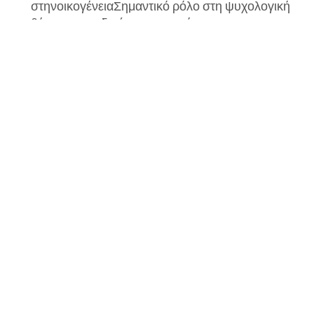
στηνοικογένειαΣημαντικό ρόλο στη ψυχολογική
θέση του παιδιού στην οικογένεια και στην
διαμόρφωσητης προσωπικότητας του...