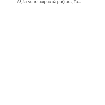
Αξίζει να το μοιραστώ μαζί σας.Το...