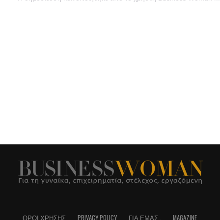
ΌΡΟΙ ΧΡΉΣΗΣ
PRIVACY POLICY
ΓΙΑ ΕΜΆΣ..
MAGAZINE