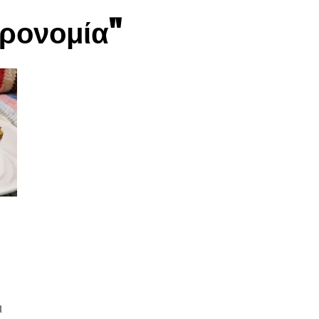
στρονομία"
ι