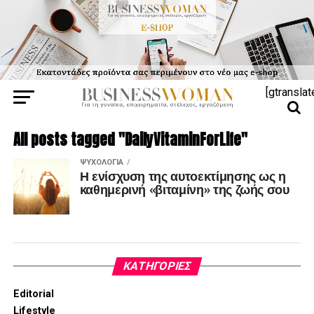
[gtranslat
All posts tagged "DailyVitaminForLife"
ΨΥΧΟΛΟΓΊΑ
Η ενίσχυση της αυτοεκτίμησης ως η
καθημερινή «βιταμίνη» της ζωής σου
KΑΤΗΓΟΡΊΕΣ
Editorial
Lifestyle