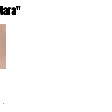
Mara"
ες