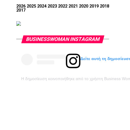
2026
2025
2024
2023
2022
2021
2020
2019
2018
2017
BUSINESSWOMAN INSTAGRAM
Δείτε αυτή τη δημοσίευσ
Η δημοσίευση κοινοποιήθηκε από το χρήστη Business W