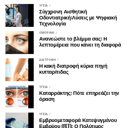
ΥΓΕΊΑ
Σύγχρονη Αισθητική
Οδοντιατρική:Λύσεις με Ψηφιακή
Τεχνολογία
ΟΜΟΡΦΙΆ
Ανανεώστε το βλέμμα σας: Η
λεπτομέρεια που κάνει τη διαφορά
ΔΙΑΤΡΟΦΉ
Η κακή διατροφή κύρια πηγή
κυτταρίτιδας
ΥΓΕΊΑ
Καταρράκτης: Πότε επηρεάζει την
όραση
ΥΓΕΊΑ
Εμβρυομεταφορά Κατεψυγμένου
Εμβρύου (FET): Ο Πολύτιμος