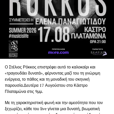
οργανισμούς, την ολοκληρωμένη τεχνική προσέγγιση, το
πλάνο εργασίας και τα πρώτα βήματα υλοποίησης. Κατά
τη διάρκεια της συνάντησης οι εταίροι συζήτησαν τις
επιστημονικές, τεχνικές, βιομηχανικές και κοινωνικές
διαστάσεις του έργου, θέτοντας τις βάσεις για την
πενταετή συνεργασία.
Το SOWISE
+ συνεισφέρει στις τεχνολογικές
καινοτομίες μετατροπής αστικών αποβλήτων σε
βιώσιμα, βιοβασισμένα υλικά. Ενσωματώνοντας την
επιστημονική γνώση σε πραγματικά συστήματα
Ο Στέλιος Ρόκκος επιστρέφει αυτό το καλοκαίρι και
διαχείρισης αποβλήτων, το SOWISE
+ θα υποστηρίξει
«τραγουδάει δυνατά», φέρνοντας μαζί του τη γνώριμη
το σύγχρονο μοντέλο κυκλικής αστικής-βιομηχανικής
ενέργεια, το πάθος και τη μοναδική του σκηνική
συμβίωσης.
παρουσία.Δευτέρα 17 Αυγούστου στο Κάστρο
Πλαταμώνα στις 9μμ.
Το SOWISE+ θα δημιουργήσει την πρώτη στο είδος της
πολυλειτουργική βιοδιυλιστηριακή μονάδα, η οποία θα
Με τη χαρακτηριστική φωνή και την αμεσότητα που τον
μετατρέπει δύο ροές αποβλήτων σε υλικά υψηλής αξίας.
ξεχωρίζει, κάθε του live γίνεται μια δυνατή, βιωματική
Τα χωριστά συλλεγόμενα αστικά απόβλητα (βιοαπόβλητα