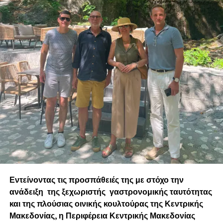
Τι θα βρεις εκεί;
Top εταιρίες από διάφορους κλάδους με 250+
διαθέσιμες θέσεις εργασίας για τους
συμμετέχοντες του event. Οι εταιρίες θα
παρευρίσκονται με booth έτοιμες να σε
γνωρίσουν, να κάνετε μία μίνι συνέντευξη και να
συζητήσετε το ενδεχόμενο συνεργασίας. Βρες
όλες τις συμμετέχουσες εταιρείες
εδώ
.
Βιωματικά workshops για soft & hard skills,
καθώς και inspiring ομιλίες και panels σχετικά με
την καριέρα και την αναζήτηση εργασίας σε
πολλές θεματικές, όπως: Work-Life Balance &
Well Being, Career Success σε Tech, Data, Digital &
Engineering, Market Trends, Professional
Εντείνοντας τις προσπάθειές της με στόχο την
Development Planning και πολλά ακόμη. Δες
εδώ
ανάδειξη της ξεχωριστής γαστρονομικής ταυτότητας
όλους τους ομιλητές και τις ομιλήτριες!
και της πλούσιας οινικής κουλτούρας της Κεντρικής
Μακεδονίας, η Περιφέρεια Κεντρικής Μακεδονίας
CV/LinkedIn Profile Review, Mock Interview