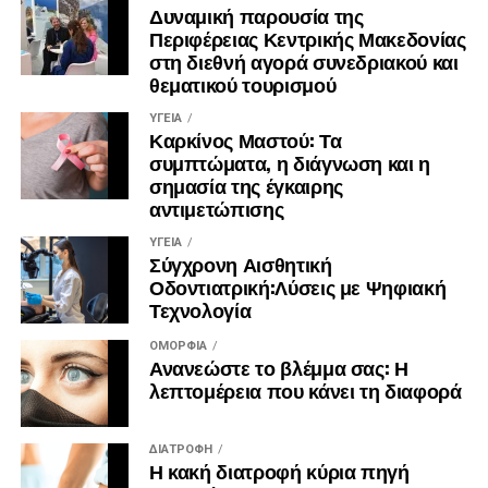
https://www.facebook.com/people/%CE%91%CF%81
Τσέχοι επισκέπτες έχουν τη δυνατότητα να γνωρίσουν
Δυναμική παρουσία της
%CE%95%CE%BB%CE%BB%CE%B7%CE%BD%CE%BF%CF%8
μοναδικές παραλίες, σημαντικά
Περιφέρειας Κεντρικής Μακεδονίας
στη διεθνή αγορά συνεδριακού και
ιστορικά μνημεία, περιοχές υψηλού φυσικού κάλλους και
θεματικού τουρισμού
την αυθεντική μακεδονική
γαστρονομία.
ΥΓΕΊΑ
Καρκίνος Μαστού: Τα
συμπτώματα, η διάγνωση και η
σημασία της έγκαιρης
αντιμετώπισης
ΥΓΕΊΑ
Σύγχρονη Αισθητική
Οδοντιατρική:Λύσεις με Ψηφιακή
Τεχνολογία
ΟΜΟΡΦΙΆ
Ανανεώστε το βλέμμα σας: Η
λεπτομέρεια που κάνει τη διαφορά
ΔΙΑΤΡΟΦΉ
Η κακή διατροφή κύρια πηγή