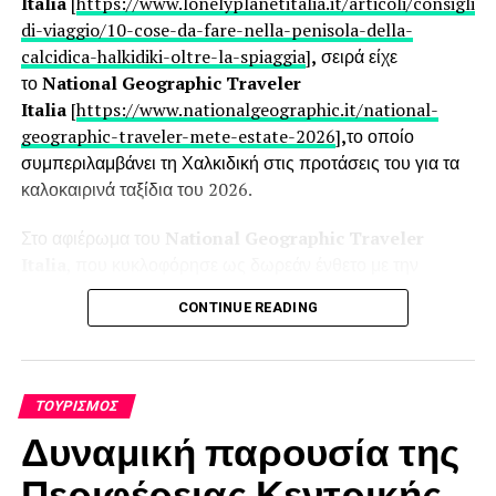
Italia
[
https://www.lonelyplanetitalia.it/articoli/consigli-
di-viaggio/10-cose-da-fare-nella-penisola-della-
calcidica-halkidiki-oltre-la-spiaggia
]
,
σειρά είχε
το
National Geographic Traveler
Italia
[
https://www.nationalgeographic.it/national-
Από την ομάδα του BusinessWoman
geographic-traveler-mete-estate-2026
]
,
το οποίο
συμπεριλαμβάνει τη Χαλκιδική στις προτάσεις του για τα
καλοκαιρινά ταξίδια του 2026.
RELATED TOPICS:
UP NEXT
Στο αφιέρωμα του
National Geographic Traveler
“Εξερευνώντας τους Δημοφιλείς Ταξιδιωτικούς
Italia
, που κυκλοφόρησε ως δωρεάν ένθετο με την
Προορισμούς”
κορυφαία ιταλική εφημερίδα
La Repubblica
, η Χαλκιδική
CONTINUE READING
DON'T MISS
βρίσκεται ανάμεσα στους προτεινόμενους προορισμούς,
Κρουαζιέρες στην Ελλάδα: Ένα Μαγικό Ταξίδι στα
ενώ τη «βιτρίνα» του άρθρου κοσμεί μια εντυπωσιακή
Ελληνικά Νησιά
φωτογραφία από τον Διάπορο, αναδεικνύοντας τη
μοναδική φυσική ομορφιά της περιοχής. Το αφιέρωμα
ΤΟΥΡΙΣΜΌΣ
εξασφαλίζει σημαντική προβολή σε ένα ευρύ ιταλικό κοινό
Δυναμική παρουσία της
με υψηλό ταξιδιωτικό ενδιαφέρον.
Περιφέρειας Κεντρικής