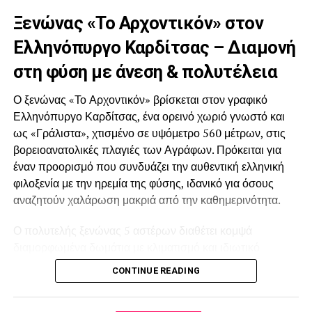
αγοράς», υπογράμμισε η
Ξενώνας «Το Αρχοντικόν» στον
Αντιπεριφερειάρχης Τουρισμού Βίκυ Χατζηβασιλείου.
Ελληνόπυργο Καρδίτσας – Διαμονή
στη φύση με άνεση & πολυτέλεια
-Κατά τη διάρκεια της έκθεσης πραγματοποιήθηκαν
στοχευμένες Β2Β
Ο ξενώνας «Το Αρχοντικόν» βρίσκεται στον γραφικό
συναντήσεις με επαγγελματίες διοργανωτές συνεδρίων
Ελληνόπυργο Καρδίτσας, ένα ορεινό χωριό γνωστό και
και ταξιδιών κινήτρων
ως «Γράλιστα», χτισμένο σε υψόμετρο 560 μέτρων, στις
(MICE), στους οποίους παρουσιάστηκαν οι δυνατότητες
βορειοανατολικές πλαγιές των Αγράφων. Πρόκειται για
της Κεντρικής
έναν προορισμό που συνδυάζει την αυθεντική ελληνική
Μακεδονίας ως συνεδριακού προορισμού. Με αφετηρία τη
φιλοξενία με την ηρεμία της φύσης, ιδανικό για όσους
Θεσσαλονίκη, η οποία
αναζητούν χαλάρωση μακριά από την καθημερινότητα.
πληροί όλες τις προϋποθέσεις για τη φιλοξενία μικρών και
μεγάλων συνεδρίων και
Ο πολυτελής ξενώνας 5 αστέρων διαθέτει κομψά
εκδηλώσεων, οι επισκέπτες έχουν τη δυνατότητα να
διαμορφωμένα δωμάτια με κλιματισμό και ιδιωτικό
πραγματοποιούν ημερήσιες
μπάνιο, προσφέροντας όλες τις σύγχρονες ανέσεις. Η
CONTINUE READING
εκδρομές σε σημαντικά σημεία ενδιαφέροντος, σε
24ωρη ρεσεψιόν, ο χώρος φύλαξης αποσκευών και το
απόσταση έως και 60 λεπτών,
δωρεάν ιδιωτικό πάρκινγκ εξασφαλίζουν μια άνετη και
συνδυάζοντας ιστορία, γαστρονομία και φυσικό πλούτο.