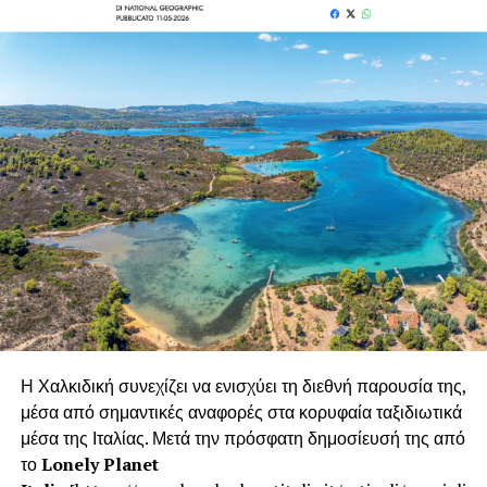
οικονομική σταθερότητα.
Η αύξηση του τουρισμού στην Ελλάδα αποτελεί ένα θετικό
φαινόμενο με ευρείες επιδράσεις. Η χώρα αναδεικνύεται
ως ένας προορισμός που συνδυάζει την παράδοση με την
σύγχρονη προσέγγιση, προσφέροντας μια ολοκληρωμένη
εμπειρία στους επισκέπτες της. Με περαιτέρω
προσπάθειες για τη διατήρηση της οικολογικής
ισορροπίας και την προώθηση της πολυμορφίας, η
Ελλάδα διαμορφώνει ένα μέλλον όπου ο τουρισμός
αποτελεί κινητήριο δύναμη για την οικονομική ανάπτυξη
και την κοινωνική ευημερία.
Η Χαλκιδική συνεχίζει να ενισχύει τη διεθνή παρουσία της,
μέσα από σημαντικές αναφορές στα κορυφαία ταξιδιωτικά
μέσα της Ιταλίας. Μετά την πρόσφατη δημοσίευσή της από
το
Lonely Planet