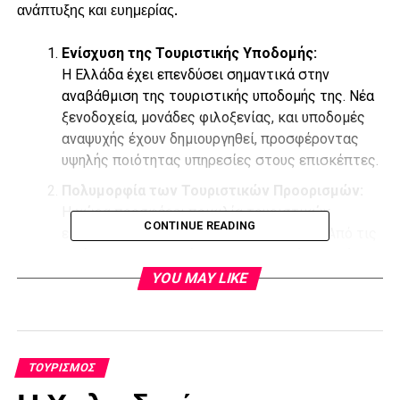
ανάπτυξης και ευημερίας.
Ενίσχυση της Τουριστικής Υποδομής:
Η Ελλάδα έχει επενδύσει σημαντικά στην
αναβάθμιση της τουριστικής υποδομής της. Νέα
ξενοδοχεία, μονάδες φιλοξενίας, και υποδομές
αναψυχής έχουν δημιουργηθεί, προσφέροντας
υψηλής ποιότητας υπηρεσίες στους επισκέπτες.
Πολυμορφία των Τουριστικών Προορισμών:
Η χώρα προσφέρει ποικιλία τουριστικών
CONTINUE READING
εμπειριών, καλύπτοντας όλα τα γούστα. Από τις
ηλιόλουστες παραλίες των ελληνικών νησιών
μέχρι τα ιστορικά μνημεία σε πόλεις όπως η
YOU MAY LIKE
Αθήνα, η Ελλάδα προσελκύει τουρίστες από όλο
τον κόσμο.
Προώθηση μέσω των Ψηφιακών Μέσων:
ΤΟΥΡΙΣΜΌΣ
Η χρήση ψηφιακών μέσων και κοινωνικών
δικτύων έχει δώσει ώθηση στην προβολή των