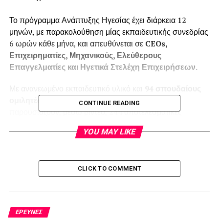
Το πρόγραμμα Ανάπτυξης Ηγεσίας έχει διάρκεια 12
μηνών, με παρακολούθηση μίας εκπαιδευτικής συνεδρίας
6 ωρών κάθε μήνα, και απευθύνεται σε
CEOs,
Επιχειρηματίες, Μηχανικούς, Ελεύθερους
Επαγγελματίες και Ηγετικά Στελέχη Επιχειρήσεων.
Με ανανεωμένο εκπαιδευτικό υλικό και
94 σπουδαίους
ομιλητές
, αυθεντίες σε παγκόσμιο επίπεδο, που
CONTINUE READING
παρουσιάζουν, μέσω βίντεο, 244 αποτελεσματικές
τεχνικές ηγεσίας, απτά και εύκολα εφαρμόσιμες στην
YOU MAY LIKE
καθημερινότητα της ελληνικής αγοράς, το Πρόγραμμα
Ανάπτυξης ηγεσίας επιπλέον περιλαμβάνει
CLICK TO COMMENT
Διασκεδαστική διαδραστική εμπειρία
για το
80% του χρόνου των εκπαιδευτικών
συναντήσεων, με ομαδικές συζητήσεις, ατομικές
αξιολογήσεις σε δεξιότητες ηγεσίας, εξάσκηση
ΈΡΕΥΝΕΣ
σε ανατρεπτικά υποθετικά και πραγματικά