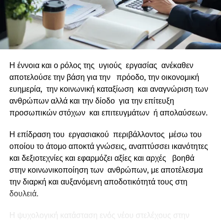
τους και προς τον αποδοτικότερο εαυτό τους!
Που
επιθυμούν να έχουν μια πιο εύκολη καθημερινότητα, με
λιγότερη πίεση και ακόμη πιο παρακινημένους
συνεργάτες.
Η έννοια και ο ρόλος της υγιούς εργασίας ανέκαθεν
Ακόμη πιο συγκεκριμένα, το πρόγραμμα ταιριάζει σε
αποτελούσε την βάση για την πρόοδο, την οικονομική
επιχειρήσεις από κλάδους με
ένταση γνώσης
όπως
ευημερία, την κοινωνική καταξίωση και αναγνώριση των
πληροφορικής, παραγωγής και μεταποίησης
ανθρώπων αλλά και την δίοδο για την επίτευξη
εξειδικευμένων προϊόντων και παροχής υπηρεσιών κάθε
προσωπικών στόχων και επιτευγμάτων ή απολαύσεων.
τύπου, καθώς και σε ηγετικά στελέχη και CEOs από
κλάδους με ένταση εργασίας ή κεφαλαίου όπως π.χ.
Η επίδραση του εργασιακού περιβάλλοντος μέσω του
λιανεμπόριο, εστίαση, παραγωγής τροφίμων, βαριά
οποίου το άτομο αποκτά γνώσεις, αναπτύσσει ικανότητες
βιομηχανία, εξόρυξης ορυκτού πλούτου κα.
και δεξιοτεχνίες και εφαρμόζει αξίες και αρχές βοηθά
στην κοινωνικοποίηση των ανθρώπων, με αποτέλεσμα
Χάρη στη μεθοδολογία που ακολουθείται στα
την διαρκή και αυξανόμενη αποδοτικότητά τους στη
προγράμματα Ανάπτυξης και Ενίσχυσης δεξιοτήτων
δουλειά.
Ηγεσίας και Μετάλλαξης Εμπειρίας Πωλήσεων της
Leaders Lab, οι επιχειρήσεις των 168 ηγετικών στελεχών
Η ψυχολογική κατάσταση ενός νέου στελέχους στην
που ήταν συμμετέχοντες στα προγράμματα, κατέγραψαν