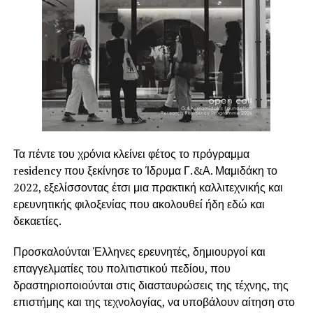
Επιτάχυνσης
προκατάληψη, ότι δηλ. δεν μπορεί να ανταποκριθεί στις
απαιτήσεις του εργοδότη ή του προϊσταμένου του, ότι
ίσως δεν θα του δοθούν οι ευκαιρίες για προσωπική
ανέλιξη στην ιεραρχία, ή διακατέχεται από διαρκή φόβο
πλήρους αποτυχίας και απόρριψης.
Ποια είναι τα κίνητρα :
Η διαδικασία παραχώρησης κινήτρων για την
αποτελεσματικότερη απόδοση και την ταχύτατη
Τα πέντε του χρόνια κλείνει φέτος το πρόγραμμα
προσαρμογή των νέων στελεχών εγκυμονεί κινδύνους
residency που ξεκίνησε το Ίδρυμα Γ.&Α. Μαμιδάκη το
και αρκετές φορές προκαλεί αδιέξοδα στην ίδια την
2022, εξελίσσοντας έτσι μια πρακτική καλλιτεχνικής και
επιχείρηση.
ερευνητικής φιλοξενίας που ακολουθεί ήδη εδώ και
δεκαετίες.
Πρώτον
γιατί οι προσωπικές φιλοδοξίες του
εργαζόμενου δεν ταυτίζονται με του στόχους του
Προσκαλούνται Έλληνες ερευνητές, δημιουργοί και
επιχειρηματία
επαγγελματίες του πολιτιστικού πεδίου, που
δραστηριοποιούνται στις διασταυρώσεις της τέχνης, της
Δεύτερον
γιατί το αναμενόμενο αποτέλεσμα
επιστήμης και της τεχνολογίας, να υποβάλουν αίτηση στο