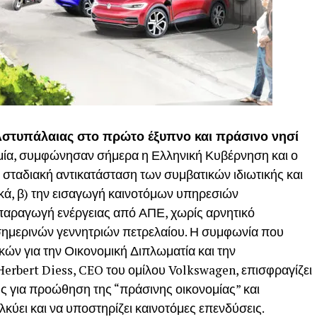
Αστυπάλαιας στο πρώτο έξυπνο και πράσινο νησί
νομία, συμφώνησαν σήμερα η Ελληνική Κυβέρνηση και ο
ν σταδιακή αντικατάσταση των συμβατικών ιδιωτικής και
κά, β) την εισαγωγή καινοτόμων υπηρεσιών
ν παραγωγή ενέργειας από ΑΠΕ, χωρίς αρνητικό
σημερινών γεννητριών πετρελαίου. Η συμφωνία που
ν για την Οικονομική Διπλωματία και την
erbert Diess, CEO του ομίλου Volkswagen, επισφραγίζει
ς για προώθηση της “πράσινης οικονομίας” και
κύει και να υποστηρίζει καινοτόμες επενδύσεις.