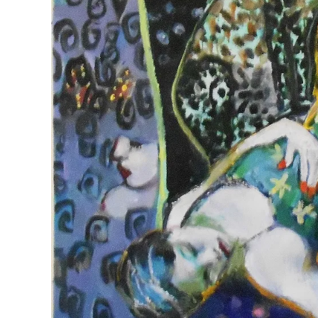
Συγγραφέας: Ασπασία Σιγάλα
Ο κήπος της Μάγιας