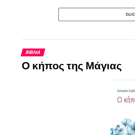
CLI
ΒΙΒΛΊΑ
Ο κήπος της Μάγιας