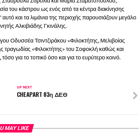
ς Σταυρούλα Σδρόλια και Μαρία Σταματοπούλου,
σία του κάστρου ως ενός από τα κέντρα διακίνησης
’ αυτό και τα λιμάνια της περιοχής παρουσιάζουν μεγάλο
υνητής Αλκιβιάδης Γκινάλης.
λόγου Οδυσσέα Τσιντζιράκου «Φιλοκτήτης, Μελιβοίας
 της τραγωδίας «Φιλοκτήτης» του Σοφοκλή καθώς και
τόσο για το τοπικό όσο και για το ευρύτερο κοινό.
UP NEXT
CHEAPART 83η ΔΕΘ
U MAY LIKE