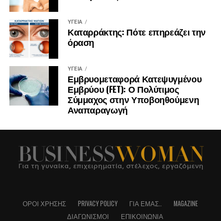
ΥΓΕΊΑ
Καταρράκτης: Πότε επηρεάζει την
όραση
ΥΓΕΊΑ
Εμβρυομεταφορά Κατεψυγμένου
Εμβρύου (FET): Ο Πολύτιμος
Σύμμαχος στην Υποβοηθούμενη
Αναπαραγωγή
ΌΡΟΙ ΧΡΉΣΗΣ
PRIVACY POLICY
ΓΙΑ ΕΜΆΣ..
MAGAZINE
ΔΙΑΓΩΝΙΣΜΟΊ
ΕΠΙΚΟΙΝΩΝΊΑ