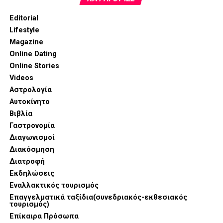
Editorial
Lifestyle
Magazine
Online Dating
Online Stories
Videos
Αστρολογία
Αυτοκίνητο
Βιβλία
Γαστρονομία
Διαγωνισμοί
Διακόσμηση
Στην αιχμή της παρουσίασης βρέθηκαν καινοτομίες που
Διατροφή
συνδυάζουν την επαγγελματική απόδοση με την αισθητική
Εκδηλώσεις
τελειότητα. Η σειρά SKS εντυπωσίασε με τον Compact
Εναλλακτικός τουρισμός
Oven 6-σε-1, μια συσκευή που συγκεντρώνει λειτουργίες
Επαγγελματικά ταξίδια(συνεδριακός-εκθεσιακός
τουρισμός)
ψησίματος, air fryer και μαγειρέματος στον ατμό,
Επίκαιρα Πρόσωπα
προσφέροντας τη μέγιστη ευελιξία στη γυναίκα που