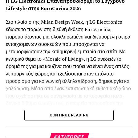
Η LG Electronics Επαναπροσδιορίζει το Σύγχρονο
DON'T MISS
Αναποδογυριστή μηλόπιτα της Γιάννας
Lifestyle στην EuroCucina 2026
Μπαλαφούτη
Στο πλαίσιο της Milan Design Week, η LG Electronics
έδωσε το παρών στη διεθνή έκθεση EuroCucina,
παρουσιάζοντας μια ολοκληρωμένη και διευρυμένη σειρά
εντοιχισμένων συσκευών που υπόσχονται να
μεταμορφώσουν την καθημερινή εμπειρία στο σπίτι. Με
κεντρικό θέμα το «Mosaic of Living», η LG ανέδειξε το
όραμά της για μια κουζίνα που παύει να είναι ένας απλός
λειτουργικός χώρος και εξελίσσεται στον απόλυτο
προορισμό για κοινωνική αλληλεπίδραση, δημιουργία και
χαλάρωση. Μέσα από έναν εντυπωσιακό εκθεσιακό χώρο
που σχεδιάστηκε σε συνεργασία με το κορυφαίο ιταλο-
δανικό δίδυμο GamFratesi, η εταιρεία παρουσίασε την
ultra-premium σειρά Signature Kitchen Suite (SKS) και
CONTINUE READING
τη νέα σειρά LG Built-in, προσφέροντας εξατομικευμένες
λύσεις που εναρμονίζονται πλήρως με τις απαιτητικές
τάσεις του σύγχρονου ευρωπαϊκού design.
KΑΤΗΓΟΡΊΕΣ