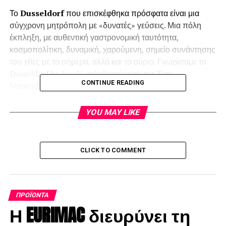
Το
Dusseldorf
που επισκέφθηκα πρόσφατα είναι μια
σύγχρονη μητρόπολη με «δυνατές» γεύσεις. Μια πόλη
έκπληξη, με αυθεντική γαστρονομική ταυτότητα,
κοσμοπολίτικη, δυναμική, χαρούμενη, σημείο συνάντησης
του χθες με το σήμερα, αλλά και το αύριο. Γνωρίσαμε το
Dusseldorf by locals, φιλοξενούμενοι της Έφη
CONTINUE READING
Μαρκοζάνες, που ζει εδώ 25 χρόνια.
Η παλιά
YOU MAY LIKE
πόλη
Altstadt
,
θεωρείται το
μεγαλύτερο μπαρ
CLICK TO COMMENT
του κόσμου, αφού
στην ακτίνα της
περικλείονται
260 bar-
ΠΡΟΪΌΝΤΑ
μπυραρίες, κρυμμένα σε κουκλίστικα κτήρια με
Η EURIMAC διευρύνει τη
λιθόστρωτα, μονοπάτια γεύσης. Αρώματα, χρώματα,