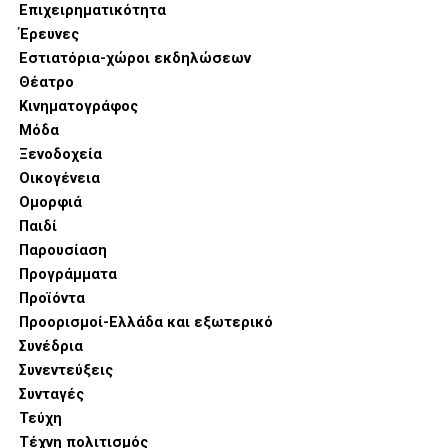
Επιχειρηματικότητα
διαθέτει περιορισμένο χρόνο αλλά υψηλές γαστρονομικές
Έρευνες
απαιτήσεις.
Εστιατόρια-χώροι εκδηλώσεων
Θέατρο
Κινηματογράφος
Μόδα
Ξενοδοχεία
Οικογένεια
Ομορφιά
Παιδί
Παρουσίαση
Προγράμματα
Προϊόντα
Προορισμοί-Ελλάδα και εξωτερικό
Συνέδρια
Παράλληλα, η νέα σειρά LG Built-in φέρνει την Τεχνητή
Συνεντεύξεις
Νοημοσύνη στην καρδιά του νοικοκυριού μέσω του
Συνταγές
φούρνου Camera Oven με τεχνολογία AI Gourmet™, ο
Τεύχη
οποίος αναγνωρίζει αυτόματα τα υλικά και προτείνει τις
Τέχνη πολιτισμός