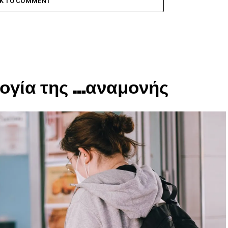
CK TO COMMENT
ογία της …αναμονής