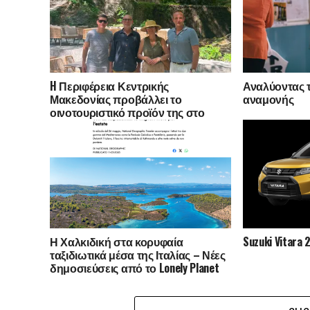
H Περιφέρεια Κεντρικής
Αναλύοντας τ
Μακεδονίας προβάλλει το
αναμονής
οινοτουριστικό προϊόν της στο
Ηνωμένο Βασίλειο και την
Αυστραλία -Ταξίδι εξοικείωσης
εκπροσώπων της οινικής
δημοσιογραφίας
Η Χαλκιδική στα κορυφαία
Suzuki Vitara 
ταξιδιωτικά μέσα της Ιταλίας – Νέες
δημοσιεύσεις από το Lonely Planet
Italia και το National Geographic
Traveler Italia