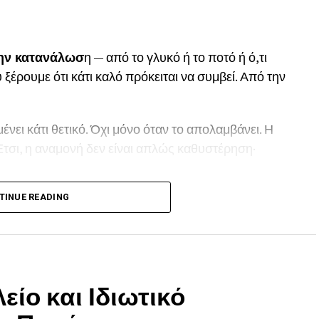
την κατανάλωσ
η — από το γλυκό ή το ποτό ή ό,τι
 ξέρουμε ότι κάτι καλό πρόκειται να συμβεί. Από την
ένει κάτι θετικό. Όχι μόνο όταν το απολαμβάνει. Η
Έτσι, η αναμονή δεν είναι απλώς καθυστέρηση·
TINUE READING
όσο περισσότερο περιμένουμε, τόσο πιο «ωραίο» μας
νόμενο της δικαιολόγησης της προσπάθειας. Αν
ισμός μας αυξάνει την αξία του αποτελέσματος.
ίναι ουδέτερη. Είναι εμπειρία που χαράσσεται από
είο και Ιδιωτικό
χή της ευχαρίστησης και την αρχή της
οποίηση. Η ζωή, όμως, το μαθαίνει να περιμένει.