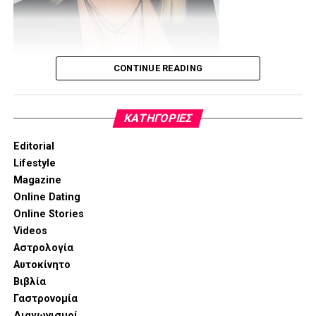
CONTINUE READING
www.peggymouzaki.com
email:
peg.mouzaki@gmail.com
KΑΤΗΓΟΡΊΕΣ
Editorial
Lifestyle
Magazine
Online Dating
Online Stories
Videos
Αστρολογία
Αυτοκίνητο
Βιβλία
Γαστρονομία
Διαγωνισμοί