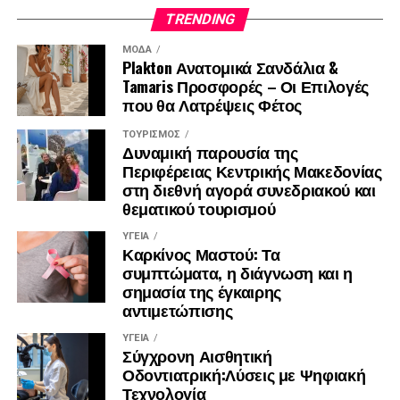
TRENDING
ΜΌΔΑ
Plakton Ανατομικά Σανδάλια &
Tamaris Προσφορές – Οι Επιλογές
που θα Λατρέψεις Φέτος
ΤΟΥΡΙΣΜΌΣ
Δυναμική παρουσία της
Περιφέρειας Κεντρικής Μακεδονίας
στη διεθνή αγορά συνεδριακού και
θεματικού τουρισμού
ΥΓΕΊΑ
Καρκίνος Μαστού: Τα
συμπτώματα, η διάγνωση και η
σημασία της έγκαιρης
αντιμετώπισης
ΥΓΕΊΑ
Σύγχρονη Αισθητική
Οδοντιατρική:Λύσεις με Ψηφιακή
Τεχνολογία