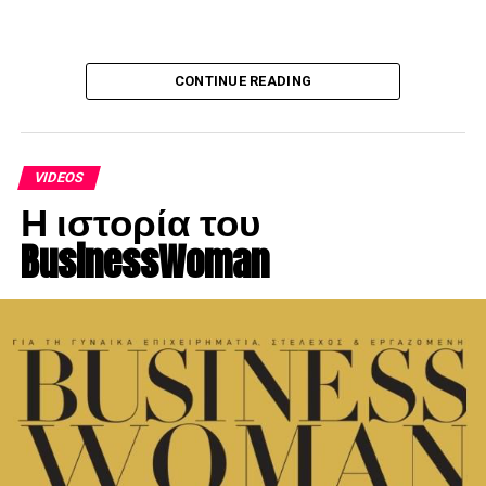
CONTINUE READING
VIDEOS
Η ιστορία του
BusinessWoman