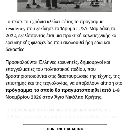
Ποια είναι τα κίνητρα :
Η διαδικασία παραχώρησης κινήτρων για την
αποτελεσματικότερη απόδοση και την ταχύτατη
Τα πέντε του χρόνια κλείνει φέτος το πρόγραμμα
προσαρμογή των νέων στελεχών εγκυμονεί κινδύνους
residency που ξεκίνησε το Ίδρυμα Γ.&Α. Μαμιδάκη το
και αρκετές φορές προκαλεί αδιέξοδα στην ίδια την
2022, εξελίσσοντας έτσι μια πρακτική καλλιτεχνικής και
επιχείρηση.
ερευνητικής φιλοξενίας που ακολουθεί ήδη εδώ και
δεκαετίες.
Πρώτον
γιατί οι προσωπικές φιλοδοξίες του
εργαζόμενου δεν ταυτίζονται με του στόχους του
Προσκαλούνται Έλληνες ερευνητές, δημιουργοί και
επιχειρηματία
επαγγελματίες του πολιτιστικού πεδίου, που
δραστηριοποιούνται στις διασταυρώσεις της τέχνης, της
Δεύτερον
γιατί το αναμενόμενο αποτέλεσμα
επιστήμης και της τεχνολογίας, να υποβάλουν αίτηση στο
προσδοκιών
και σχέσης μεταξύ
εργαζόμενου και
πρόγραμμα το οποίο θα πραγματοποιηθεί από 1-8
εργοδότη δεν βασίζονται στο ίδιο οικονομικό, κοινωνικό
Νοεμβρίου 2026 στον Άγιο Νικόλαο Κρήτης.
και στοχευμένο ορθολογιστικά μοντέλο Διοίκησης.
Το πρόγραμμα αποτελεί μια πλατφόρμα συλλογικής
Τρίτον γιατί η πιθανή
αρνητικήσχέση εξάρτησης
,
ή
μάθησης, ανταλλαγής και πειραματισμού. Πρόκειται για
έλλειψη αυτονομίας , η μη εφαρμογή σωστής κατανομής
μια εντατική εβδομάδα όπου μέσα έσα από διαλέξεις,
αρμοδιοτήτων, η μη αποδοχή της όποιας μορφής
CONTINUE READING