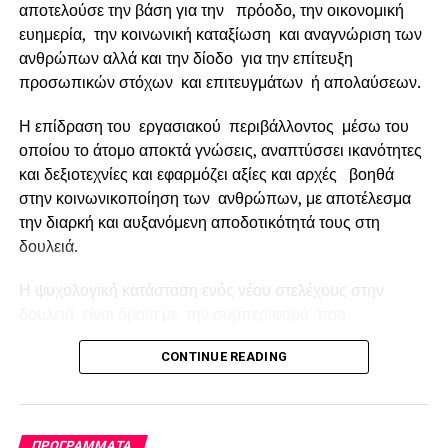
αποτελούσε την βάση για την πρόοδο, την οικονομική
διαφορετικότητας και της ενεργούς ενσωμάτωσης των
ευημερία, την κοινωνική καταξίωση και αναγνώριση των
πλέον μειονεκτούντων.
ανθρώπων αλλά και την δίοδο για την επίτευξη
προσωπικών στόχων και επιτευγμάτων ή απολαύσεων.
RELATED TOPICS:
FEATURED
Η επίδραση του εργασιακού περιβάλλοντος μέσω του
UP NEXT
Το 3ο Διεθνές Επενδυτικό Forum, στο πλαίσιο του
οποίου το άτομο αποκτά γνώσεις, αναπτύσσει ικανότητες
Ευρωπαϊκού Έργου GAZELLE, διοργανώθηκε με
και δεξιοτεχνίες και εφαρμόζει αξίες και αρχές βοηθά
επιτυχία στην Αθήνα
στην κοινωνικοποίηση των ανθρώπων, με αποτέλεσμα
την διαρκή και αυξανόμενη αποδοτικότητά τους στη
DON'T MISS
H PCS Αργυρός Χορηγός στο 3o Συνέδριο
δουλειά.
Θεσμικής Διαχείρισης της Ε.Θ.Ε.
Η ψυχολογική κατάσταση ενός νέου στελέχους στην
δουλειά είναι όμοια με την συμπεριφορά που
παρουσιάζει κάποιος που αργοπορεί σε μια κοινωνική
CONTINUE READING
εκδήλωση.
Επειδή αισθάνεται άβολα , αμήχανα και περίεργα ίσως το
πιο πιθανόν είναι να μην δύναται να εκφραστεί άνετα και
ΠΡΟΓΡΆΜΜΑΤΑ