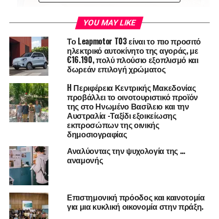
Η CuriousIQ ΑΜΚΕ ιδρύθηκε το Σεπτέμβριο του 2020 και
YOU MAY LIKE
συμβάλλει σε πέντε στόχους βιώσιμης ανάπτυξης των
Το Leapmotor T03 είναι το πιο προσιτό
Ηνωμένων Εθνών. Στοχεύει να αναπτύξει ανεκμετάλλευτο
ηλεκτρικό αυτοκίνητο της αγοράς, με
ταλέντο και να ξεκλειδώσει τις δυνατότητες των μη
€16.190, πολύ πλούσιο εξοπλισμό και
προνομιούχων ανθρώπων για να τους προετοιμάσει για
δωρεάν επιλογή χρώματος
την αγορά εργασίας του μέλλοντος, παρέχοντας ίση
H Περιφέρεια Κεντρικής Μακεδονίας
πρόσβαση σε δίκτυα εκπαίδευσης και υποστήριξης εντός
προβάλλει το οινοτουριστικό προϊόν
του ψηφιακού οικοσυστήματος.
της στο Ηνωμένο Βασίλειο και την
Αυστραλία -Ταξίδι εξοικείωσης
εκπροσώπων της οινικής
δημοσιογραφίας
Αναλύοντας την ψυχολογία της …
αναμονής
Επιστημονική πρόοδος και καινοτομία
για μια κυκλική οικονομία στην πράξη.