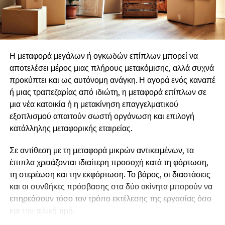
παρουσιάζεται το επόμενο έτος.
Την διατήρηση μηχανισμού συνεχούς
ανάπτυξης των στελεχών
Οι αιτήσεις μόλις άνοιξαν και μπορούν να υποβάλλονται
έως την
Κυριακή 9 Αυγούστου 2026, αποκλειστικά
εφαρμόζοντας την στρατηγική ανταλλαγμάτων <<
από την ιστοσελίδα του Ιδρύματος .
κερδίζω – κερδίζεις >>
Η μεταφορά μεγάλων ή ογκωδών επίπλων μπορεί να
αποτελέσει μέρος μιας πλήρους μετακόμισης, αλλά συχνά
Για πληροφορίες και
Υποβολή της Αίτησης
δείτε
ΕΔΩ
.
παραχωρώντας στον εργαζόμενο την δυνατότητα να
προκύπτει και ως αυτόνομη ανάγκη. Η αγορά ενός καναπέ
συμμετέχει στους στόχους και τις νόρμες της
Αιτήσεις μέσω email, τηλεφωνικώς ή με άλλο τρόπο εκτός
ή μιας τραπεζαρίας από ιδιώτη, η μεταφορά επίπλων σε
επιχείρησης.
της επίσημης αίτησης στην ιστοσελίδα δεν γίνονται
μια νέα κατοικία ή η μετακίνηση επαγγελματικού
δεκτές.
εξοπλισμού απαιτούν σωστή οργάνωση και επιλογή
Ρούλα
κατάλληλης μεταφορικής εταιρείας.
Κωτούδ
Πληροφορίες για το θεσμό και για τα προηγούμενα
residencies θα βρείτε
ΕΔΩ
Σε αντίθεση με τη μεταφορά μικρών αντικειμένων, τα
Σύμβουλος
έπιπλα χρειάζονται ιδιαίτερη προσοχή κατά τη φόρτωση,
Επικοινωνία
Φωτογραφίες θα βρείτε ΕΔΩ
τη στερέωση και την εκφόρτωση. Το βάρος, οι διαστάσεις
Ιδιοκτήτρια της KPR CONSULTING
και οι συνθήκες πρόσβασης στα δύο ακίνητα μπορούν να
———————————–
επηρεάσουν τόσο τον τρόπο εκτέλεσης της εργασίας όσο
και την τελική τιμή.
Το
Ίδρυμα Γ. & Α. Μαμιδάκη
έχει ως αποστολή του την