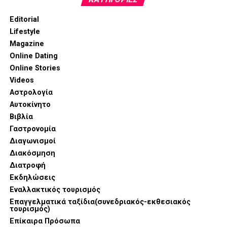
τη χρήση
νευροδιεγέρτη, ενώ
η δεύτερη
επιβεβαίωση της ακεραιότητας φωνητικών χορδών
Editorial
επιτυγχάνεται με βιντεοσκοπικό monitoring κατά την
Lifestyle
αποσωλήνωση και αφύπνιση του ασθενούς.
Magazine
Online Dating
Ευάγγελος Καρβούνης, ο βραβευμένος χειρουργός
Online Stories
ενδοκρινών αδένων!
Videos
Αστρολογία
Αυτοκίνητο
Βιβλία
Γαστρονομία
Διαγωνισμοί
Διακόσμηση
Διατροφή
Εκδηλώσεις
Εναλλακτικός τουρισμός
Επαγγελματικά ταξίδια(συνεδριακός-εκθεσιακός
τουρισμός)
Ο
Ευάγγελος Καρβούνης
χειρουργός ενδοκρινών
Επίκαιρα Πρόσωπα
αδένων
, ξεχωρίζει για την
εξειδίκευσή
του στη