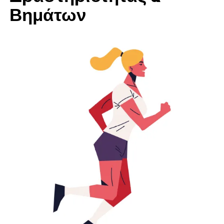
Βημάτων