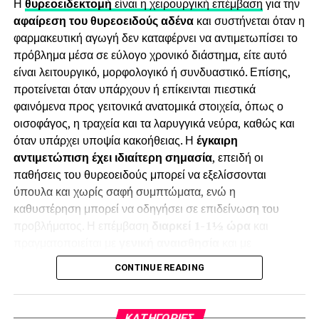
Η
θυρεοειδεκτομή
είναι η χειρουργική επέμβαση
για την
– Πώς η άσκηση με αντιστάσεις υποστηρίζει τη σύσταση
αφαίρεση του θυρεοειδούς αδένα
και συστήνεται όταν η
σώματος και τη διατήρηση του αποτελέσματος
φαρμακευτική αγωγή δεν καταφέρνει να αντιμετωπίσει το
– Τι χρειάζεται να προβλεφθεί διατροφικά πριν από τη
πρόβλημα μέσα σε εύλογο χρονικό διάστημα, είτε αυτό
μείωση ή τη διακοπή της θεραπείας
είναι λειτουργικό, μορφολογικό ή συνδυαστικό. Επίσης,
προτείνεται όταν υπάρχουν ή επίκεινται πιεστικά
Αν θεωρείτε ότι το περιεχόμενο μπορεί να ενδιαφέρει
φαινόμενα προς γειτονικά ανατομικά στοιχεία, όπως ο
το κοινό σας, μπορείτε να το προτείνετε ή να το
οισοφάγος, η τραχεία και τα λαρυγγικά νεύρα, καθώς και
αναδημοσιεύσετε με σχετική αναφορά.
όταν υπάρχει υποψία κακοήθειας. Η
έγκαιρη
αντιμετώπιση έχει ιδιαίτερη σημασία
, επειδή οι
Δείτε το άρθρο στο ακόλουθο link:
παθήσεις του θυρεοειδούς μπορεί να εξελίσσονται
https://diaitologos.com/diaita/enesimes-therapeies-
ύπουλα και χωρίς σαφή συμπτώματα, ενώ η
meiosis-varous-ozempic-mounjaro-odigos/
καθυστέρηση μπορεί να οδηγήσει σε επιδείνωση του
προβλήματος. Η επέμβαση
διαρκεί 1-1½ ώρα
και
πραγματοποιείται με
γενική αναισθησία
και με
τεχνολογίες όπως
ραδιοσυχνότητες και υπερηχητικές
CONTINUE READING
ακτίνες
, ώστε να διασφαλίζεται η
λειτουργικότητα
και να
επιτυγχάνεται
άριστο αισθητικό αποτέλεσμα
. Επίσης, η
διασφάλιση της ομιλίας
του ασθενούς επιτυγχάνεται με
KΑΤΗΓΟΡΊΕΣ