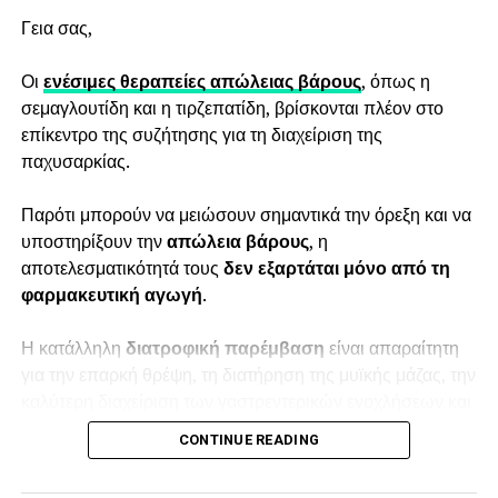
Δείτε το εργαλείο εδώ:
Γεια σας,
https://diaitologos.com/somatiki-drastiriotita-
poses-thermides-kais-kai-posa-vimata-kaneis-tin-
Οι
ενέσιμες θεραπείες απώλειας βάρους
, όπως η
imera/
σεμαγλουτίδη και η τιρζεπατίδη, βρίσκονται πλέον στο
επίκεντρο της συζήτησης για τη διαχείριση της
Το αποτέλεσμα είναι ενδεικτικό, βασίζεται σε γενικούς
παχυσαρκίας.
υπολογισμούς και δεν υποκαθιστά εξατομικευμένη
διατροφική ή ιατρική συμβουλή.
Παρότι μπορούν να μειώσουν σημαντικά την όρεξη και να
υποστηρίξουν την
απώλεια βάρους
, η
αποτελεσματικότητά τους
δεν εξαρτάται μόνο από τη
φαρμακευτική αγωγή
.
Η κατάλληλη
διατροφική
παρέμβαση
είναι απαραίτητη
για την επαρκή θρέψη, τη διατήρηση της μυϊκής μάζας, την
καλύτερη διαχείριση των γαστρεντερικών ενοχλήσεων και
τη δημιουργία συνηθειών που μπορούν να διατηρηθούν
CONTINUE READING
μακροπρόθεσμα.