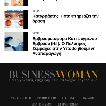
ΥΓΕΊΑ
Καταρράκτης: Πότε επηρεάζει την
όραση
ΥΓΕΊΑ
Εμβρυομεταφορά Κατεψυγμένου
Εμβρύου (FET): Ο Πολύτιμος
Σύμμαχος στην Υποβοηθούμενη
Αναπαραγωγή
ΌΡΟΙ ΧΡΉΣΗΣ
PRIVACY POLICY
ΓΙΑ ΕΜΆΣ..
MAGAZINE
ΔΙΑΓΩΝΙΣΜΟΊ
ΕΠΙΚΟΙΝΩΝΊΑ