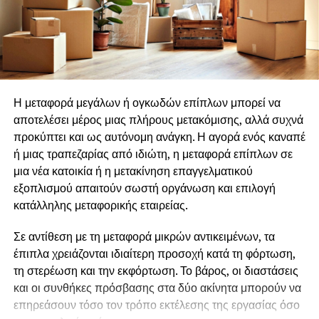
ενώ κορυφώνεται με μια συλλογική δράση που
οικογενειακής κοινωνικοποίηση
παρουσιάζεται το επόμενο έτος.
Την διατήρηση μηχανισμού συνεχούς
ανάπτυξης των στελεχών
Οι αιτήσεις μόλις άνοιξαν και μπορούν να υποβάλλονται
έως την
Κυριακή 9 Αυγούστου 2026, αποκλειστικά
εφαρμόζοντας την στρατηγική ανταλλαγμάτων <<
από την ιστοσελίδα του Ιδρύματος .
κερδίζω – κερδίζεις >>
Η μεταφορά μεγάλων ή ογκωδών επίπλων μπορεί να
αποτελέσει μέρος μιας πλήρους μετακόμισης, αλλά συχνά
Για πληροφορίες και
Υποβολή της Αίτησης
δείτε
ΕΔΩ
.
παραχωρώντας στον εργαζόμενο την δυνατότητα να
προκύπτει και ως αυτόνομη ανάγκη. Η αγορά ενός καναπέ
συμμετέχει στους στόχους και τις νόρμες της
Αιτήσεις μέσω email, τηλεφωνικώς ή με άλλο τρόπο εκτός
ή μιας τραπεζαρίας από ιδιώτη, η μεταφορά επίπλων σε
επιχείρησης.
της επίσημης αίτησης στην ιστοσελίδα δεν γίνονται
μια νέα κατοικία ή η μετακίνηση επαγγελματικού
δεκτές.
εξοπλισμού απαιτούν σωστή οργάνωση και επιλογή
Ρούλα
κατάλληλης μεταφορικής εταιρείας.
Κωτούδ
Πληροφορίες για το θεσμό και για τα προηγούμενα
residencies θα βρείτε
ΕΔΩ
Σε αντίθεση με τη μεταφορά μικρών αντικειμένων, τα
Σύμβουλος
έπιπλα χρειάζονται ιδιαίτερη προσοχή κατά τη φόρτωση,
Επικοινωνία
Φωτογραφίες θα βρείτε ΕΔΩ
τη στερέωση και την εκφόρτωση. Το βάρος, οι διαστάσεις
Ιδιοκτήτρια της KPR CONSULTING
και οι συνθήκες πρόσβασης στα δύο ακίνητα μπορούν να
———————————–
επηρεάσουν τόσο τον τρόπο εκτέλεσης της εργασίας όσο