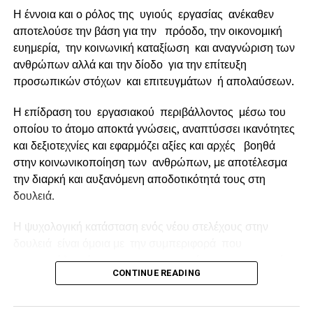
αυτοαπασχολούμενους από όλη την Ελλάδα. Το
Η έννοια και ο ρόλος της υγιούς εργασίας ανέκαθεν
πρόγραμμα τηλεκατάρτισης που έχει αναλάβει να
αποτελούσε την βάση για την πρόοδο, την οικονομική
υλοποιήσει ο ΣΒΕ, αποτελεί ευκαιρία για να αποκτήσουν
ευημερία, την κοινωνική καταξίωση και αναγνώριση των
οι ενδιαφερόμενοι κατάρτιση σχετική με το εξαγωγικό
ανθρώπων αλλά και την δίοδο για την επίτευξη
εμπόριο αλλά και τον κλάδο των αλουμινοκατασκευαστών.
προσωπικών στόχων και επιτευγμάτων ή απολαύσεων.
Παράλληλα θα λάβουν εκπαιδευτικό επίδομα ύψους €400
και €350 ανάλογα με το σεμινάριο που θα επιλέξουν.
Η επίδραση του εργασιακού περιβάλλοντος μέσω του
Πρόκειται για μια σημαντική πρωτοβουλία του
οποίου το άτομο αποκτά γνώσεις, αναπτύσσει ικανότητες
Υπουργείου Ανάπτυξης και Επενδύσεων που δίνει ένα
και δεξιοτεχνίες και εφαρμόζει αξίες και αρχές βοηθά
σημαντικό βοήθημα για όλους τους εργαζομένους του
στην κοινωνικοποίηση των ανθρώπων, με αποτέλεσμα
ιδιωτικού τομέα της οικονομίας και τους
την διαρκή και αυξανόμενη αποδοτικότητά τους στη
αυτοαπασχολούμενους, τη στιγμή που ακόμα και οι πιο
δουλειά.
ισχυρές εταιρείες της ελληνικής βιομηχανίας έχουν πληγεί
σοβαρά από το πρόσφατο lockdown της οικονομίας».
Η ψυχολογική κατάσταση ενός νέου στελέχους στην
δουλειά είναι όμοια με την συμπεριφορά που
παρουσιάζει κάποιος που αργοπορεί σε μια κοινωνική
RELATED TOPICS:
CONTINUE READING
εκδήλωση.
UP NEXT
“Η νόσος Covid-19 επηρεάζει το τραπεζικό
Επειδή αισθάνεται άβολα , αμήχανα και περίεργα ίσως το