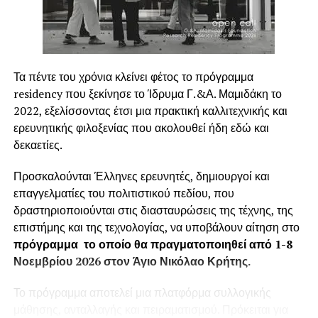
Ποια είναι τα κίνητρα :
Η διαδικασία παραχώρησης κινήτρων για την
αποτελεσματικότερη απόδοση και την ταχύτατη
Τα πέντε του χρόνια κλείνει φέτος το πρόγραμμα
προσαρμογή των νέων στελεχών εγκυμονεί κινδύνους
residency που ξεκίνησε το Ίδρυμα Γ.&Α. Μαμιδάκη το
και αρκετές φορές προκαλεί αδιέξοδα στην ίδια την
2022, εξελίσσοντας έτσι μια πρακτική καλλιτεχνικής και
επιχείρηση.
ερευνητικής φιλοξενίας που ακολουθεί ήδη εδώ και
δεκαετίες.
Πρώτον
γιατί οι προσωπικές φιλοδοξίες του
εργαζόμενου δεν ταυτίζονται με του στόχους του
Προσκαλούνται Έλληνες ερευνητές, δημιουργοί και
επιχειρηματία
επαγγελματίες του πολιτιστικού πεδίου, που
δραστηριοποιούνται στις διασταυρώσεις της τέχνης, της
Δεύτερον
γιατί το αναμενόμενο αποτέλεσμα
επιστήμης και της τεχνολογίας, να υποβάλουν αίτηση στο
προσδοκιών
και σχέσης μεταξύ
εργαζόμενου και
πρόγραμμα το οποίο θα πραγματοποιηθεί από 1-8
εργοδότη δεν βασίζονται στο ίδιο οικονομικό, κοινωνικό
Νοεμβρίου 2026 στον Άγιο Νικόλαο Κρήτης.
και στοχευμένο ορθολογιστικά μοντέλο Διοίκησης.
Το πρόγραμμα αποτελεί μια πλατφόρμα συλλογικής
Τρίτον γιατί η πιθανή
αρνητικήσχέση εξάρτησης
,
ή
μάθησης, ανταλλαγής και πειραματισμού. Πρόκειται για